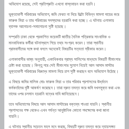
অভিযোগ রয়েছে, সেই প্রতিশ্রুতি এখনো বাস্তবায়ন করা হয়নি।
ভুক্তভোগী পরিবারের অভিযোগ, জমি ফেরত না দিয়ে উল্টো বিভিন্ন মামলা দায়ের করে
ফারুক মিয়া ও তার পরিবারের সদস্যদের হয়রানি করা হচ্ছে। এ ঘটনায় এলাকায়
ব্যাপক আলোচনা-সমালোচনা সৃষ্টি হয়েছে।
সম্প্রতি ঢাকা থেকে প্রকাশিত কয়েকটি জাতীয় দৈনিক পত্রিকার সাংবাদিক ও
মানবাধিকার কর্মীরা ঘটনাস্থলে গিয়ে তথ্য সংগ্রহ করেন। তারা স্থানীয়
গ্রামবাসীদের সঙ্গে কথা বললে অনেকেই বিষয়টির সত্যতা স্বীকার করেন।
এলাকাবাসীর ভাষ্য অনুযায়ী, একাধিকবার গ্রাম্য সালিশের মাধ্যমে বিষয়টি মীমাংসার
চেষ্টা করা হয়েছে। কিন্তু পরে সেই মীমাংসার সুযোগ নিয়েই আল আসাদ মাস্টার
ভুক্তভোগী পরিবারের বিরুদ্ধে মামলা দিয়ে চাপ সৃষ্টি করছেন বলে অভিযোগ উঠেছে।
এ বিষয়ে জমির মালিক মোঃ ফারুক মিয়া ও তার পরিবার প্রশাসনের ঊর্ধ্বতন
কর্মকর্তাদের দৃষ্টি আকর্ষণ করেছেন। তারা দ্রুত তদন্ত করে জমি দখলমুক্ত করা এবং
তাদের ওপর চলমান হয়রানি বন্ধের দাবি জানিয়েছেন।
তবে অভিযোগের বিষয়ে আল আসাদ মাস্টারের বক্তব্য পাওয়া যায়নি। স্থানীয়
প্রশাসনের পক্ষ থেকেও এখন পর্যন্ত আনুষ্ঠানিক কোনো পদক্ষেপের কথা জানা
যায়নি।
এ ঘটনায় স্থানীয় সচেতন মহল মনে করছে, বিষয়টি দ্রুত তদন্ত করে ন্যায়সঙ্গত