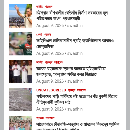
জাতীয়
প্রচ্ছদ
চট্টগ্রাম বাঁশখালীর বেড়িবাঁধ নির্মাণ সরকারের মূল
পরিকল্পনার অংশ: প্রধানমন্ত্রী
August 9, 2026
swadhin
খেলা
প্রচ্ছদ
আইপিএল মালিকানাধীন দুবাই ক্যাপিটালসে আবারও
মোস্তাফিজ
August 9, 2026
swadhin
জাতীয়
প্রচ্ছদ
সারাদেশ
তারেক রহমানকে স্বাগত জানাতে হাটহাজারীতে
জনস্রোত, আল্লামা শফীর কবর জিয়ারত
August 9, 2026
swadhin
UNCATEGORIZED
প্রচ্ছদ
সারাদেশ
পর্যটকদের গাড়ি পার্কিংয়ে নষ্ট হচ্ছে নওগাঁর ঘুকশী বিলের
ঐতিহ্যবাহী ফুটবল মাঠ
August 9, 2026
swadhin
প্রচ্ছদ
সারাদেশ
সায়েদাবাদে চাঁদাবাজি-সন্ত্রাস ও মাদকের বিরুদ্ধে শ্রমিক
ফেডারেশনের বিক্ষোভ মিছিল