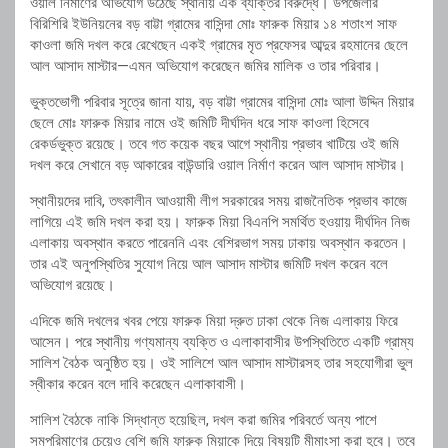
ওয়াল নির্মাণের অভিযোগ উঠেছে স্থানীয় এক ব্যক্তির বিরুদ্ধে। উপজেলার
বিরিশিরি ইউনিয়নের বড় বাট্টা গ্রামের বাসিন্দা মোঃ ফারুক মিয়ার ১৪ শতাংশ সাফ
কাওলা জমি দখল করে রেখেছেন একই গ্রামের মৃত প্রফেসর আব্দুর রহমানের ছেলে
আল আসাদ মাস্টার—এমন অভিযোগ করেছেন জমির মালিক ও তার পরিবার।
ভুক্তভোগী পরিবার সূত্রে জানা যায়, বড় বাট্টা গ্রামের বাসিন্দা মোঃ আলা উদ্দিন মিয়ার
ছেলে মোঃ ফারুক মিয়ার নামে ওই জমিটি দীর্ঘদিন ধরে সাফ কাওলা হিসেবে
রেকর্ডভুক্ত রয়েছে। তবে গত কয়েক বছর আগে স্থানীয় প্রভাব খাটিয়ে ওই জমি
দখল করে সেখানে বড় আকারের বাউন্ডারি ওয়াল নির্মাণ করেন আল আসাদ মাস্টার।
স্থানীয়দের দাবি, তৎকালীন আওয়ামী লীগ সরকারের সময় রাজনৈতিক প্রভাব কাজে
লাগিয়ে এই জমি দখল করা হয়। ফারুক মিয়া বিএনপি সমর্থিত হওয়ায় দীর্ঘদিন নিজ
এলাকায় অবস্থান করতে পারেননি এবং বেশিরভাগ সময় ঢাকায় অবস্থান করতেন।
তার এই অনুপস্থিতির সুযোগ নিয়ে আল আসাদ মাস্টার জমিটি দখল করেন বলে
অভিযোগ রয়েছে।
এদিকে জমি দখলের খবর পেয়ে ফারুক মিয়া দ্রুত ঢাকা থেকে নিজ এলাকায় ফিরে
আসেন। পরে স্থানীয় গণ্যমান্য ব্যক্তি ও এলাকাবাসীর উপস্থিতিতে একটি গ্রাম্য
সালিশ বৈঠক অনুষ্ঠিত হয়। ওই সালিশে আল আসাদ মাস্টারসহ তার সহযোগীরা ভুল
স্বীকার করেন বলে দাবি করেছেন এলাকাবাসী।
সালিশ বৈঠকে নাকি সিদ্ধান্ত হয়েছিল, দখল করা জমির পরিবর্তে অন্য পাশে
সমপরিমাণের চেয়েও বেশি জমি ফারুক মিয়াকে দিয়ে বিষয়টি মীমাংসা করা হবে। তবে