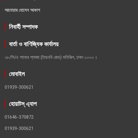
আনোয়ার হোসেন আকাশ
নিবার্হী সম্পাদক
বার্তা ও বাণিজ্যিক কার্যালয়
২৮/সি/৪ শাকের প্লাজা (টয়েনবি রোড) মতিঝিল, ঢাকা-১০০০।
মোবাইল
01939-300621
হোয়াটস্ এ্যাপ
01646-370872
01939-300621