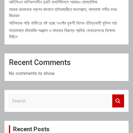
আইপিএল মালিকানাধীন দুবাই ক্যাপিটালসে আবারও মোস্তাফিজ
তারেক রহমানকে স্বাগত জানাতে হাটহাজারীতে জনস্রোত, আল্লামা শফীর কবর
জিয়ারত
পর্যটকদের গাড়ি পার্কিংয়ে নষ্ট হচ্ছে নওগাঁর ঘুকশী বিলের ঐতিহ্যবাহী ফুটবল মাঠ
সায়েদাবাদে চাঁদাবাজি-সন্ত্রাস ও মাদকের বিরুদ্ধে শ্রমিক ফেডারেশনের বিক্ষোভ
মিছিল
Recent Comments
No comments to show.
S
e
a
r
c
Recent Posts
h