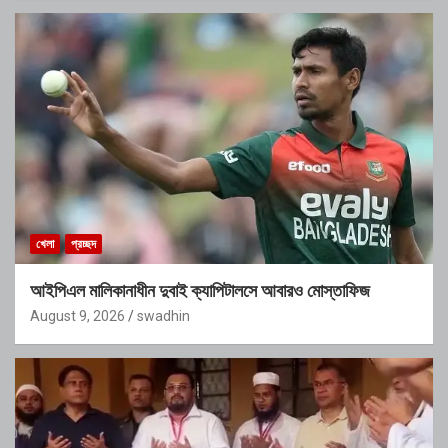
খেলা
প্রচ্ছদ
আইপিএল মালিকানাধীন দুবাই ক্যাপিটালসে আবারও মোস্তাফিজ
August 9, 2026
swadhin