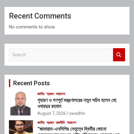
Recent Comments
No comments to show.
S
e
a
r
c
Recent Posts
h
জাতীয়
প্রচ্ছদ
সারাদেশ
গৃহায়ণ ও গণপূর্ত মন্ত্রণালয়ের নতুন সচিব হলেন মো.
ওবায়দুর রহমান
August 7, 2026
swadhin
জাতীয়
প্রচ্ছদ
রাজনীতি
সারাদেশ
“জামায়াত-এনসিপির নেতৃত্বে দ্বিতীয় কোনো