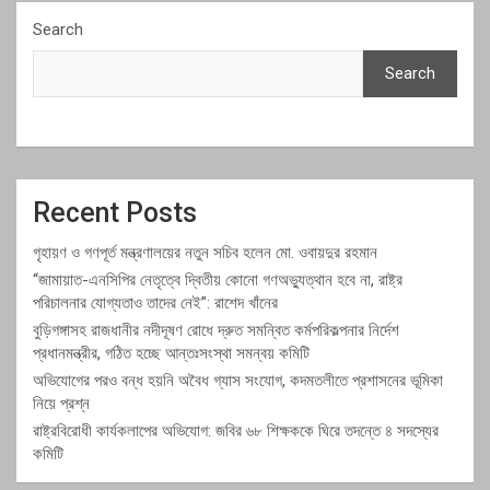
Search
Search
Recent Posts
গৃহায়ণ ও গণপূর্ত মন্ত্রণালয়ের নতুন সচিব হলেন মো. ওবায়দুর রহমান
“জামায়াত-এনসিপির নেতৃত্বে দ্বিতীয় কোনো গণঅভ্যুত্থান হবে না, রাষ্ট্র
পরিচালনার যোগ্যতাও তাদের নেই”: রাশেদ খাঁনের
বুড়িগঙ্গাসহ রাজধানীর নদীদূষণ রোধে দ্রুত সমন্বিত কর্মপরিকল্পনার নির্দেশ
প্রধানমন্ত্রীর, গঠিত হচ্ছে আন্তঃসংস্থা সমন্বয় কমিটি
অভিযোগের পরও বন্ধ হয়নি অবৈধ গ্যাস সংযোগ, কদমতলীতে প্রশাসনের ভূমিকা
নিয়ে প্রশ্ন
রাষ্ট্রবিরোধী কার্যকলাপের অভিযোগ: জবির ৬৮ শিক্ষককে ঘিরে তদন্তে ৪ সদস্যের
কমিটি