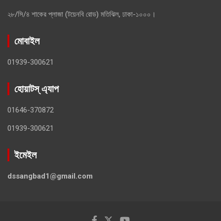
২৮/সি/৪ শাকের প্লাজা (টয়েনবি রোড) মতিঝিল, ঢাকা-১০০০।
মোবাইল
01939-300621
হোয়াটস্ এ্যাপ
01646-370872
01939-300621
ইমেইল
dssangbad1@gmail.com