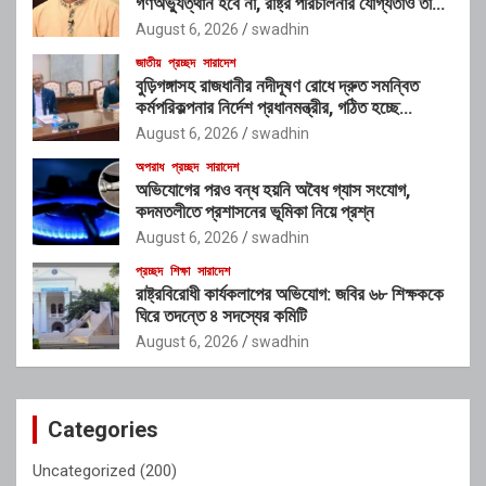
গণঅভ্যুত্থান হবে না, রাষ্ট্র পরিচালনার যোগ্যতাও তাদের
নেই”: রাশেদ খাঁনের
August 6, 2026
swadhin
জাতীয়
প্রচ্ছদ
সারাদেশ
বুড়িগঙ্গাসহ রাজধানীর নদীদূষণ রোধে দ্রুত সমন্বিত
কর্মপরিকল্পনার নির্দেশ প্রধানমন্ত্রীর, গঠিত হচ্ছে
আন্তঃসংস্থা সমন্বয় কমিটি
August 6, 2026
swadhin
অপরাধ
প্রচ্ছদ
সারাদেশ
অভিযোগের পরও বন্ধ হয়নি অবৈধ গ্যাস সংযোগ,
কদমতলীতে প্রশাসনের ভূমিকা নিয়ে প্রশ্ন
August 6, 2026
swadhin
প্রচ্ছদ
শিক্ষা
সারাদেশ
রাষ্ট্রবিরোধী কার্যকলাপের অভিযোগ: জবির ৬৮ শিক্ষককে
ঘিরে তদন্তে ৪ সদস্যের কমিটি
August 6, 2026
swadhin
Categories
Uncategorized
(200)