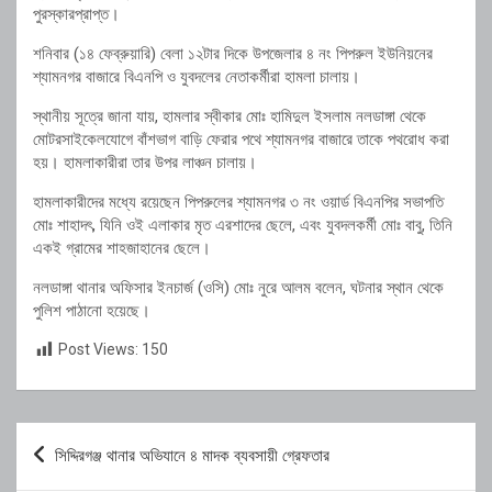
পুরস্কারপ্রাপ্ত।
শনিবার (১৪ ফেব্রুয়ারি) বেলা ১২টার দিকে উপজেলার ৪ নং পিপরুল ইউনিয়নের
শ্যামনগর বাজারে বিএনপি ও যুবদলের নেতাকর্মীরা হামলা চালায়।
স্থানীয় সূত্রে জানা যায়, হামলার স্বীকার মোঃ হামিদুল ইসলাম নলডাঙ্গা থেকে
মোটরসাইকেলযোগে বাঁশভাগ বাড়ি ফেরার পথে শ্যামনগর বাজারে তাকে পথরোধ করা
হয়। হামলাকারীরা তার উপর লাঞ্চন চালায়।
হামলাকারীদের মধ্যে রয়েছেন পিপরুলের শ্যামনগর ৩ নং ওয়ার্ড বিএনপির সভাপতি
মোঃ শাহাদৎ, যিনি ওই এলাকার মৃত এরশাদের ছেলে, এবং যুবদলকর্মী মোঃ বাবু, তিনি
একই গ্রামের শাহজাহানের ছেলে।
নলডাঙ্গা থানার অফিসার ইনচার্জ (ওসি) মোঃ নুরে আলম বলেন, ঘটনার স্থান থেকে
পুলিশ পাঠানো হয়েছে।
Post Views:
150
Post
সিদ্দিরগঞ্জ থানার অভিযানে ৪ মাদক ব্যবসায়ী গ্রেফতার
navigation