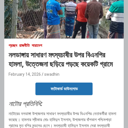
প্রচ্ছদ
রাজনীতি
সারাদেশ
নলডাঙ্গায় সাধারণ মৎস্যচাষীর উপর বিএনপির
হামলা, উত্তেজনা ছড়িয়ে পড়ছে কয়েকটি গ্রামে
February 14, 2026
swadhin
ফটোকার্ড ডাউনলোড
নাটোর প্রতিনিধি:
নাটোরের নলডাঙ্গা উপজেলার সাধারণ মৎস্যচাষীর উপর বিএনপির নেতাকর্মীরা হামলা
করেছে। হামলার স্বীকার মোঃ হামিদুল ইসলাম, উপজেলার বাঁশভাগ পশ্চিমপাড়া
গ্রামের মৃত বশির মন্ডলের ছেলে। মৎস্যচাষী হামিদুল ইসলাম সেরা মৎস্যচাষী