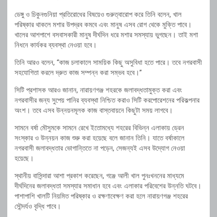
ডেঙ্গু ও চিকুনগুনিয়া প্রতিরোধের বিষয়েও গুরুত্বারোপ করে তিনি বলেন, খাল
পরিষ্কার থাকলে মশার উপদ্রব কমবে এবং মানুষ এসব রোগ থেকে মুক্তি পাবে।
খালের আশপাশে বসবাসকারী মানুষ দীর্ঘদিন ধরে মশার সমস্যায় ভুগছেন। তাই মশা
নিধনে কার্যকর ব্যবস্থা নেওয়া হবে।
তিনি আরও বলেন, “কাজ চলাকালে সাময়িক কিছু অসুবিধা হতে পারে। তবে নগরবাসী
সহযোগিতা করলে দ্রুত কাজ সম্পন্ন করা সম্ভব হবে।”
সিটি প্রশাসক আরও জানান, নারায়ণগঞ্জ শহরকে জলাবদ্ধতামুক্ত করা এবং
নগরবাসীর জন্য সুপেয় পানির ব্যবস্থা নিশ্চিত করাও সিটি করপোরেশনের পরিকল্পনার
অংশ। তবে এসব উন্নয়নমূলক কাজ বাস্তবায়নে কিছুটা সময় লাগবে।
সামনে বর্ষা মৌসুমকে সামনে রেখে ইতোমধ্যে শহরের বিভিন্ন এলাকায় ড্রেন
সংস্কার ও উন্নয়ন কাজ শুরু করা হয়েছে বলে জানান তিনি। যাতে বর্ষাকালে
নগরবাসী জলাবদ্ধতার ভোগান্তিতে না পড়েন, সেজন্যই এসব উদ্যোগ নেওয়া
হয়েছে।
স্থানীয় বাসিন্দারা আশা প্রকাশ করেছেন, গঞ্জে আলী খাল পুনঃখননের মাধ্যমে
দীর্ঘদিনের জলাবদ্ধতা সমস্যার সমাধান হবে এবং এলাকার পরিবেশের উন্নতি ঘটবে।
পাশাপাশি খালটি নিয়মিত পরিষ্কার ও রক্ষণাবেক্ষণ করা হলে নারায়ণগঞ্জ শহরের
সৌন্দর্যও বৃদ্ধি পাবে।