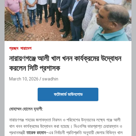
প্রচ্ছদ
সারাদেশ
নারায়ণগঞ্জে আলী খাল খনন কার্যক্রমের উদ্বোধন
করলেন সিটি প্রশাসক
March 10, 2026
swadhin
ফটোকার্ড ডাউনলোড
মোহাম্মদ হোসেন হ্যাপী:
নারায়ণগঞ্জ শহরের জলাবদ্ধতা নিরসন ও পরিবেশের উন্নয়নের লক্ষ্যে গঞ্জে আলী
খাল খনন কার্যক্রমের উদ্বোধন করা হয়েছে। বিএনপির ভারপ্রাপ্ত চেয়ারম্যান ও
প্রধানমন্ত্রী
তারেক রহমান
–এর নির্বাচনী প্রতিশ্রুতি অনুযায়ী জেলার বিভিন্ন খাল