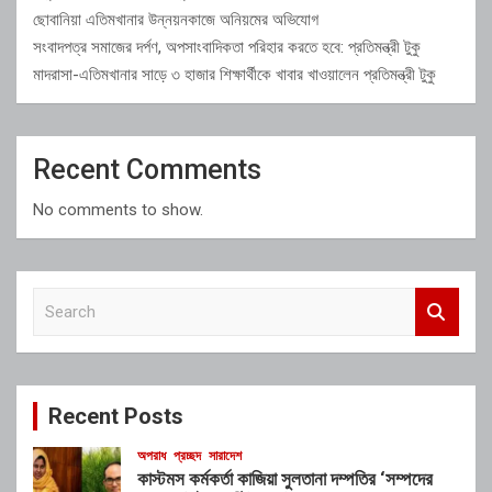
ছোবানিয়া এতিমখানার উন্নয়নকাজে অনিয়মের অভিযোগ
সংবাদপত্র সমাজের দর্পণ, অপসাংবাদিকতা পরিহার করতে হবে: প্রতিমন্ত্রী টুকু
মাদরাসা-এতিমখানার সাড়ে ৩ হাজার শিক্ষার্থীকে খাবার খাওয়ালেন প্রতিমন্ত্রী টুকু
Recent Comments
No comments to show.
S
e
a
r
c
Recent Posts
h
অপরাধ
প্রচ্ছদ
সারাদেশ
কাস্টমস কর্মকর্তা কাজিয়া সুলতানা দম্পতির ‘সম্পদের