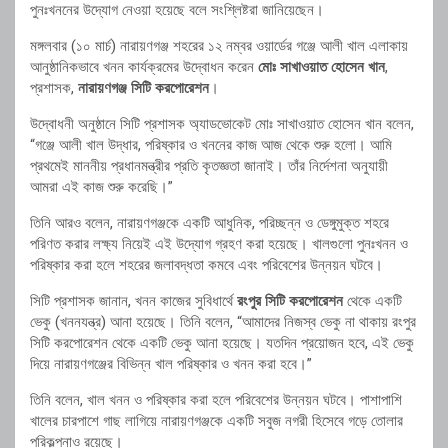
পুনঃখননের উদ্যোগ নেওয়া হয়েছে বলে সংশ্লিষ্টরা জানিয়েছেন।
মঙ্গলবার (১০ মার্চ) নারায়ণগঞ্জ শহরের ১২ নম্বর ওয়ার্ডের গঞ্জে আলী খাল এলাকায়
আনুষ্ঠানিকভাবে খনন কার্যক্রমের উদ্বোধন করেন
মোঃ সাখাওয়াত হোসেন খান
,
প্রশাসক,
নারায়ণগঞ্জ সিটি করপোরেশন
।
উদ্বোধনী অনুষ্ঠানে সিটি প্রশাসক অ্যাডভোকেট মোঃ সাখাওয়াত হোসেন খান বলেন,
“গঞ্জে আলী খাল উদ্ধার, পরিষ্কার ও খননের কাজ আজ থেকে শুরু হলো। আমি
প্রথমেই মাননীয় প্রধানমন্ত্রীর প্রতি কৃতজ্ঞতা জানাই। তাঁর নির্দেশনা অনুযায়ী
আমরা এই কাজ শুরু করেছি।”
তিনি আরও বলেন, নারায়ণগঞ্জকে একটি আধুনিক, পরিচ্ছন্ন ও ডেঙ্গুমুক্ত শহরে
পরিণত করার লক্ষ্য নিয়েই এই উদ্যোগ গ্রহণ করা হয়েছে। খালগুলো পুনঃখনন ও
পরিষ্কার করা হলে শহরের জলাবদ্ধতা কমবে এবং পরিবেশের উন্নয়ন ঘটবে।
সিটি প্রশাসক জানান, খনন কাজের সুবিধার্থে
রংপুর সিটি করপোরেশন
থেকে একটি
ভেকু (খননযন্ত্র) আনা হয়েছে। তিনি বলেন, “আমাদের নিজস্ব ভেকু না থাকায় রংপুর
সিটি করপোরেশন থেকে একটি ভেকু আনা হয়েছে। যতদিন প্রয়োজন হবে, এই ভেকু
দিয়ে নারায়ণগঞ্জের বিভিন্ন খাল পরিষ্কার ও খনন করা হবে।”
তিনি বলেন, খাল খনন ও পরিষ্কার করা হলে পরিবেশের উন্নয়ন ঘটবে। পাশাপাশি
খালের চারপাশে গাছ লাগিয়ে নারায়ণগঞ্জকে একটি সবুজ নগরী হিসেবে গড়ে তোলার
পরিকল্পনাও রয়েছে।