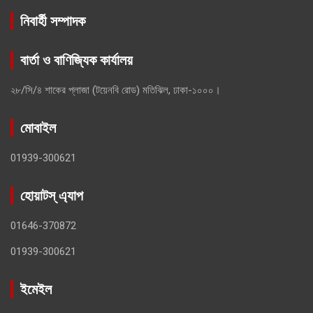
নিবার্হী সম্পাদক
বার্তা ও বাণিজ্যিক কার্যালয়
২৮/সি/৪ শাকের প্লাজা (টয়েনবি রোড) মতিঝিল, ঢাকা-১০০০।
মোবাইল
01939-300621
হোয়াটস্ এ্যাপ
01646-370872
01939-300621
ইমেইল