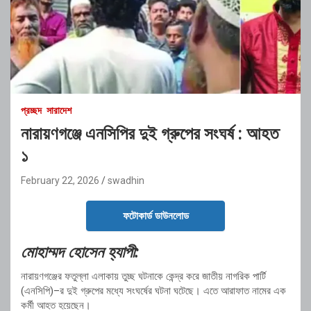
প্রচ্ছদ
সারাদেশ
নারায়ণগঞ্জে এনসিপির দুই গ্রুপের সংঘর্ষ : আহত
১
February 22, 2026
swadhin
ফটোকার্ড ডাউনলোড
মোহাম্মদ হোসেন হ্যাপী:
নারায়ণগঞ্জের
ফতুল্লা
এলাকায় তুচ্ছ ঘটনাকে কেন্দ্র করে জাতীয় নাগরিক পার্টি
(এনসিপি)–র দুই গ্রুপের মধ্যে সংঘর্ষের ঘটনা ঘটেছে। এতে আরাফাত নামের এক
কর্মী আহত হয়েছেন।