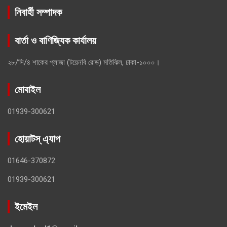
নিবার্হী সম্পাদক
বার্তা ও বাণিজ্যিক কার্যালয়
২৮/সি/৪ শাকের প্লাজা (টয়েনবি রোড) মতিঝিল, ঢাকা-১০০০।
মোবাইল
01939-300621
হোয়াটস্ এ্যাপ
01646-370872
01939-300621
ইমেইল