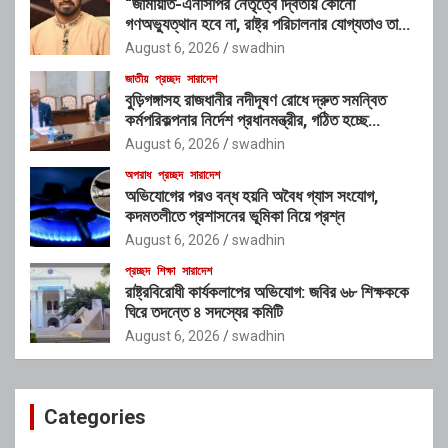
“জামায়াত-এনসিপির নেতৃত্বে দ্বিতীয় কোনো
গণঅভ্যুত্থান হবে না, রাষ্ট্র পরিচালনার যোগ্যতাও তাদের
নেই”: রাশেদ খাঁনের
August 6, 2026
swadhin
জাতীয়
প্রচ্ছদ
সারাদেশ
বুড়িগঙ্গাসহ রাজধানীর নদীদূষণ রোধে দ্রুত সমন্বিত
কর্মপরিকল্পনার নির্দেশ প্রধানমন্ত্রীর, গঠিত হচ্ছে
আন্তঃসংস্থা সমন্বয় কমিটি
August 6, 2026
swadhin
অপরাধ
প্রচ্ছদ
সারাদেশ
অভিযোগের পরও বন্ধ হয়নি অবৈধ গ্যাস সংযোগ,
কদমতলীতে প্রশাসনের ভূমিকা নিয়ে প্রশ্ন
August 6, 2026
swadhin
প্রচ্ছদ
শিক্ষা
সারাদেশ
রাষ্ট্রবিরোধী কার্যকলাপের অভিযোগ: জবির ৬৮ শিক্ষককে
ঘিরে তদন্তে ৪ সদস্যের কমিটি
August 6, 2026
swadhin
Categories