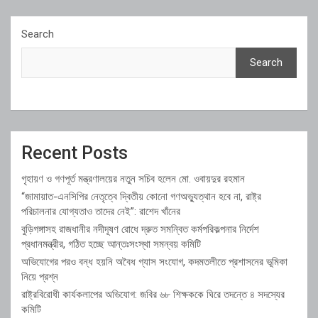
Search
Search
Recent Posts
গৃহায়ণ ও গণপূর্ত মন্ত্রণালয়ের নতুন সচিব হলেন মো. ওবায়দুর রহমান
“জামায়াত-এনসিপির নেতৃত্বে দ্বিতীয় কোনো গণঅভ্যুত্থান হবে না, রাষ্ট্র
পরিচালনার যোগ্যতাও তাদের নেই”: রাশেদ খাঁনের
বুড়িগঙ্গাসহ রাজধানীর নদীদূষণ রোধে দ্রুত সমন্বিত কর্মপরিকল্পনার নির্দেশ
প্রধানমন্ত্রীর, গঠিত হচ্ছে আন্তঃসংস্থা সমন্বয় কমিটি
অভিযোগের পরও বন্ধ হয়নি অবৈধ গ্যাস সংযোগ, কদমতলীতে প্রশাসনের ভূমিকা
নিয়ে প্রশ্ন
রাষ্ট্রবিরোধী কার্যকলাপের অভিযোগ: জবির ৬৮ শিক্ষককে ঘিরে তদন্তে ৪ সদস্যের
কমিটি