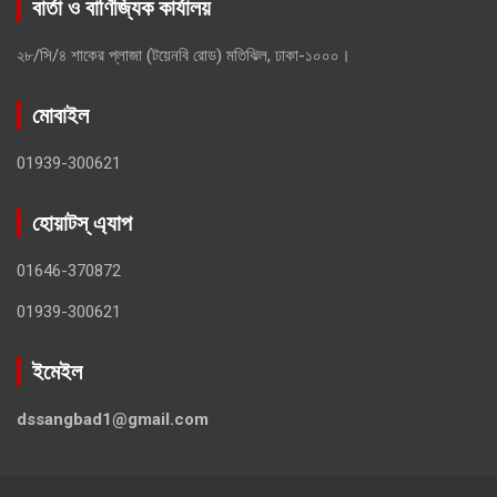
বার্তা ও বাণিজ্যিক কার্যালয়
২৮/সি/৪ শাকের প্লাজা (টয়েনবি রোড) মতিঝিল, ঢাকা-১০০০।
মোবাইল
01939-300621
হোয়াটস্ এ্যাপ
01646-370872
01939-300621
ইমেইল
dssangbad1@gmail.com