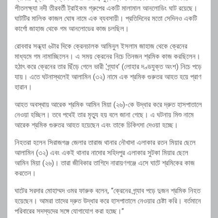
শীতলক্ষ্যা নদী
তীরবর্তী ট্রাইকম গ্রুপের একটি মালামাল আনলোডিং ঘাট রয়েছে।
ঘাটটির মালিক কাজল ঘোষ নামে এক ব্যবসায়ী। প্রতিদিনের মতো সেদিনও একটি
কার্গো জাহাজ থেকে গম আনলোডের কাজ চলছিল।
রোববার সন্ধ্যা ৬টার দিকে ক্রেনচালক আমিনুল ইসলাম জাহাজ থেকে ক্রেনের
মাধ্যমে গম নামাচ্ছিলেন। এ সময় ক্রেনের নিচে তিনজন শ্রমিক কাজ করছিলেন।
হঠাৎ করে ক্রেনের তার ছিঁড়ে গেলে ভারী ‘গ্র্যাব’ (লোহার দণ্ডযুক্ত অংশ) নিচে পড়ে
যায়। এতে ঘটনাস্থলেই আলামিন (৩২) নামে এক শ্রমিক গুরুতর আহত হয়ে প্রাণ
হারান।
আহত অবস্থায় আরেক শ্রমিক আমিন মিয়া (২৬)-কে উদ্ধার করে দ্রুত হাসপাতালে
নেওয়া হচ্ছিল। তবে পথেই তার মৃত্যু হয় বলে জানা গেছে। এ ঘটনায় মিশু নামে
আরেক শ্রমিক গুরুতর আহত হয়েছেন এবং তাকে চিকিৎসা দেওয়া হচ্ছে।
নিহতরা হলেন সিরাজগঞ্জ জেলার তারাজ থানার নৌখাদা এলাকার রতন মিয়ার ছেলে
আলামিন (৩২) এবং একই থানার নাদোর সহিদপুর এলাকার সুটকা মিয়ার ছেলে
আমিন মিয়া (২৬)। তারা জীবিকার তাগিদে নারায়ণগঞ্জে এসে ঘাটে শ্রমিকের কাজ
করতেন।
ঘাটের সরদার মোহাম্মদ ওমর ফারুক বলেন, “ক্রেনের গ্র্যাব পড়ে দুজন শ্রমিক নিহত
হয়েছেন। আমরা তাদের দ্রুত উদ্ধার করে হাসপাতালে নেওয়ার চেষ্টা করি। বর্তমানে
পরিবারের সদস্যদের সঙ্গে যোগাযোগ করা হচ্ছে।”