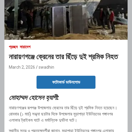
প্রচ্ছদ
সারাদেশ
নারায়ণগঞ্জে ক্রেনের তার ছিঁড়ে দুই শ্রমিক নিহত
March 2, 2026
swadhin
ফটোকার্ড ডাউনলোড
মোহাম্মদ হোসেন হ্যাপী:
নারায়ণগঞ্জ
ের
রূপগঞ্জ
উপজেলায় ক্রেনের তার ছিঁড়ে দুই শ্রমিক নিহত হয়েছেন।
রোববার (১ মার্চ) সন্ধ্যা ছয়টার দিকে উপজেলার মুড়াপাড়া ইউনিয়নের গঙ্গানগর
এলাকার ট্রাইকম ঘাটে এ মর্মান্তিক দুর্ঘটনা ঘটে।
স্থানীয় সূত্র ও প্রত্যক্ষদর্শীরা জানান, মুড়াপাড়া ইউনিয়নের গঙ্গানগর এলাকায়