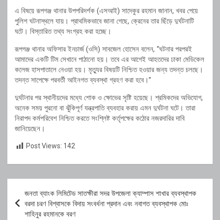
এ বিষয়ে রূপগঞ্জ থানার উপপরিদর্শক (এসআই) সাদেকুর রহমান জানান, খবর পেয়ে
পুলিশ ঘটনাস্থলে যায়। প্রাথমিকভাবে জানা গেছে, ক্রেনের তার ছিঁড়ে দুর্ঘটনাটি
ঘটে। বিস্তারিত তথ্য সংগ্রহ করা হচ্ছে।
রূপগঞ্জ থানার অফিসার ইনচার্জ (ওসি) সাবজেল হোসেন বলেন, “ঘটনার পরপরই
আমাদের একটি টিম সেখানে পাঠানো হয়। তবে এর আগেই আহতদের ঢাকা মেডিকেল
কলেজ হাসপাতালে নেওয়া হয়। মৃত্যুর বিষয়টি নিশ্চিত হওয়ার জন্য তদন্ত চলছে।
তদন্ত সাপেক্ষে পরবর্তী আইনগত ব্যবস্থা গ্রহণ করা হবে।”
দুর্ঘটনার পর স্থানীয়দের মধ্যে শোক ও ক্ষোভের সৃষ্টি হয়েছে। শ্রমিকদের অভিযোগ,
অনেক সময় পুরনো বা ঝুঁকিপূর্ণ যন্ত্রপাতি ব্যবহার করায় এমন দুর্ঘটনা ঘটে। তারা
নিরাপদ কর্মপরিবেশ নিশ্চিত করতে সংশ্লিষ্ট কর্তৃপক্ষের কঠোর নজরদারির দাবি
জানিয়েছেন।
Post Views:
142
Post
জনতা ব্যাংক লিমিটেড সাতক্ষীরা সদর উপজেলা ক্যাম্পাস শাখার ব্যবস্থাপক
navigation
বরদা চরণ বিশ্বাসকে বিদায় সংবর্ধনা প্রদান এবং নবাগত ব্যবস্থাপক মোঃ
শাহিনুর রহমানকে বরণ