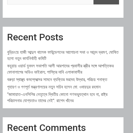
Recent Posts
বুড়িচংয়ে হাজী আব্দুল খালেক ফাউন্ডেশনের আলোচনা সভা ও আনন্দ ভ্রমণ, ঘোষিত
হলো নতুন কার্যনির্বাহী কমিটি
কচুয়ায় ওয়ার্ড যুবদল সভাপতি আলী আরশাদের প্রবাসীর স্ত্রীর সঙ্গে আপত্তিকর
ফোনালাপের অডিও ভাইরাল; শাস্তির দাবি এলাকাবাসীর
বরুড়া স্বাস্থ্য কমপ্লেক্সের সামনে ব্যক্তির মরদেহ উদ্ধার, পরিচয় শনাক্ত
গৃহায়ণ ও গণপূর্ত মন্ত্রণালয়ের নতুন সচিব হলেন মো. ওবায়দুর রহমান
“জামায়াত-এনসিপির নেতৃত্বে দ্বিতীয় কোনো গণঅভ্যুত্থান হবে না, রাষ্ট্র
পরিচালনার যোগ্যতাও তাদের নেই”: রাশেদ খাঁনের
Recent Comments