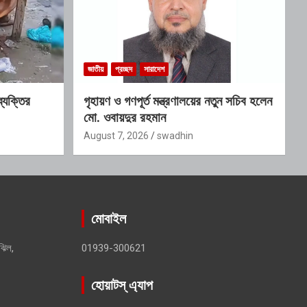
জাতীয়
প্রচ্ছদ
সারাদেশ
ব্যক্তির
গৃহায়ণ ও গণপূর্ত মন্ত্রণালয়ের নতুন সচিব হলেন
মো. ওবায়দুর রহমান
August 7, 2026
swadhin
মোবাইল
ঝিল,
01939-300621
হোয়াটস্ এ্যাপ