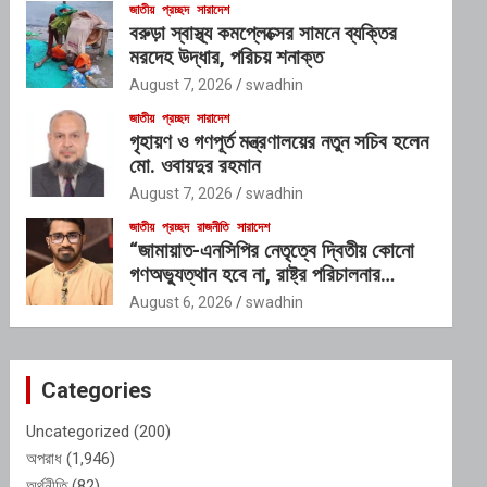
জাতীয়
প্রচ্ছদ
সারাদেশ
বরুড়া স্বাস্থ্য কমপ্লেক্সের সামনে ব্যক্তির
মরদেহ উদ্ধার, পরিচয় শনাক্ত
August 7, 2026
swadhin
জাতীয়
প্রচ্ছদ
সারাদেশ
গৃহায়ণ ও গণপূর্ত মন্ত্রণালয়ের নতুন সচিব হলেন
মো. ওবায়দুর রহমান
August 7, 2026
swadhin
জাতীয়
প্রচ্ছদ
রাজনীতি
সারাদেশ
“জামায়াত-এনসিপির নেতৃত্বে দ্বিতীয় কোনো
গণঅভ্যুত্থান হবে না, রাষ্ট্র পরিচালনার
যোগ্যতাও তাদের নেই”: রাশেদ খাঁনের
August 6, 2026
swadhin
Categories
Uncategorized
(200)
অপরাধ
(1,946)
অর্থনীতি
(82)