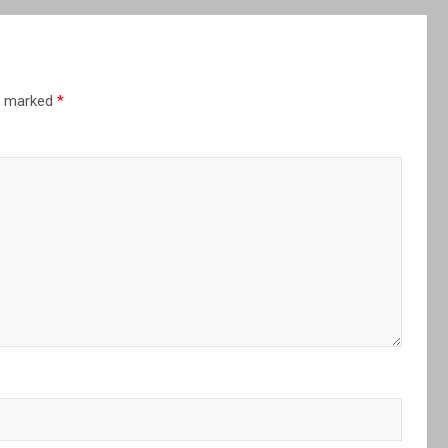
re marked
*