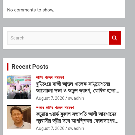
No comments to show.
S
e
a
r
c
Recent Posts
h
জাতীয়
প্রচ্ছদ
সারাদেশ
বুড়িচংয়ে হাজী আব্দুল খালেক ফাউন্ডেশনের
আলোচনা সভা ও আনন্দ ভ্রমণ, ঘোষিত হলো
নতুন কার্যনির্বাহী কমিটি
August 7, 2026
swadhin
অপরাধ
জাতীয়
প্রচ্ছদ
সারাদেশ
কচুয়ায় ওয়ার্ড যুবদল সভাপতি আলী আরশাদের
প্রবাসীর স্ত্রীর সঙ্গে আপত্তিকর ফোনালাপের
অডিও ভাইরাল; শাস্তির দাবি এলাকাবাসীর
August 7, 2026
swadhin