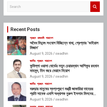
S
e
a
r
c
Recent Posts
h
প্রচ্ছদ
রাজধানী
সারাদেশ
অবৈধ বিদ্যুৎ সংযোগ বিচ্ছিন্নে বাধা, গ্রেপ্তার ‘ভাইরাল
মিজান’
August 9, 2026
swadhin
জাতীয়
প্রচ্ছদ
সারাদেশ
কুমিল্লা ওয়াসা বোর্ডের নতুন চেয়ারম্যান আশিকুর রহমান
মাহমুদ, তিন বছর মেয়াদে নিয়োগ
August 9, 2026
swadhin
জাতীয়
প্রচ্ছদ
সারাদেশ
বরুড়ার মানুষের স্বপ্নপূরণে মন্ত্রী জাকারিয়া তাহেরর
প্রতি সাবেক এমপি অধ্যাপক নুরুল ইসলাম মিলনের
আহ্বান
August 9, 2026
swadhin
অপরাধ
প্রচ্ছদ
সারাদেশ