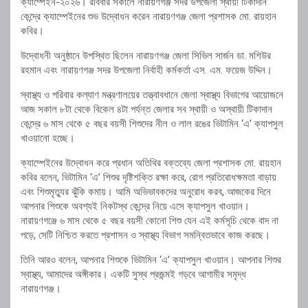
ক্যাম্পেইন-২০২৬। রবিবার সকালে নারায়ণগঞ্জ সদর উপজেলা স্থায়ী টিকাদান
কেন্দ্রে ক্যাম্পেইনের শুভ উদ্বোধন করেন নারায়ণগঞ্জ জেলা প্রশাসক মো. রায়হান
কবির।
উদ্বোধনী অনুষ্ঠানে উপস্থিত ছিলেন নারায়ণগঞ্জ জেলা সিভিল সার্জন ডা. মশিউর
রহমান এবং নারায়ণগঞ্জ সদর উপজেলা নির্বাহী কর্মকর্তা এস. এম. ফয়েজ উদ্দিন।
স্বাস্থ্য ও পরিবার কল্যাণ মন্ত্রণালয়ের তত্ত্বাবধানে জেলা স্বাস্থ্য বিভাগের আয়োজনে
আজ সকাল ৮টা থেকে বিকেল ৪টা পর্যন্ত জেলার সব স্থায়ী ও অস্থায়ী টিকাদান
কেন্দ্রে ৬ মাস থেকে ৫ বছর বয়সী শিশুদের নীল ও লাল রঙের ভিটামিন ‘এ’ ক্যাপসুল
খাওয়ানো হচ্ছে।
ক্যাম্পেইনের উদ্বোধন করে প্রধান অতিথির বক্তব্যে জেলা প্রশাসক মো. রায়হান
কবির বলেন, ভিটামিন ‘এ’ শিশুর দৃষ্টিশক্তি রক্ষা করে, রোগ প্রতিরোধক্ষমতা বাড়ায়
এবং শিশুমৃত্যুর ঝুঁকি কমায়। আমি অভিভাবকদের অনুরোধ করব, আজকের দিনে
আপনার শিশুকে অবশ্যই নিকটস্থ কেন্দ্রে নিয়ে এসে ক্যাপসুল খাওয়ান।
নারায়ণগঞ্জে ৬ মাস থেকে ৫ বছর বয়সী কোনো শিশু যেন এই কর্মসূচি থেকে বাদ না
পড়ে, সেটি নিশ্চিত করতে প্রশাসন ও স্বাস্থ্য বিভাগ সমন্বিতভাবে কাজ করছে।
তিনি আরও বলেন, আপনার শিশুকে ভিটামিন ‘এ’ ক্যাপসুল খাওয়ান। আপনার শিশুর
স্বাস্থ্য, আমাদের অঙ্গীকার। একটি সুস্থ প্রজন্মই গড়বে আগামীর সমৃদ্ধ
নারায়ণগঞ্জ।