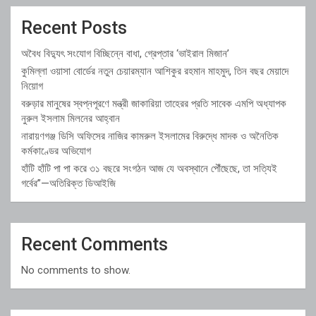
Recent Posts
অবৈধ বিদ্যুৎ সংযোগ বিচ্ছিন্নে বাধা, গ্রেপ্তার ‘ভাইরাল মিজান’
কুমিল্লা ওয়াসা বোর্ডের নতুন চেয়ারম্যান আশিকুর রহমান মাহমুদ, তিন বছর মেয়াদে
নিয়োগ
বরুড়ার মানুষের স্বপ্নপূরণে মন্ত্রী জাকারিয়া তাহেরর প্রতি সাবেক এমপি অধ্যাপক
নুরুল ইসলাম মিলনের আহ্বান
নারায়ণগঞ্জ ডিসি অফিসের নাজির কামরুল ইসলামের বিরুদ্ধে মাদক ও অনৈতিক
কর্মকাণ্ডের অভিযোগ
হাঁটি হাঁটি পা পা করে ৩১ বছরে সংগঠন আজ যে অবস্থানে পৌঁছেছে, তা সত্যিই
গর্বের”—অতিরিক্ত ডিআইজি
Recent Comments
No comments to show.