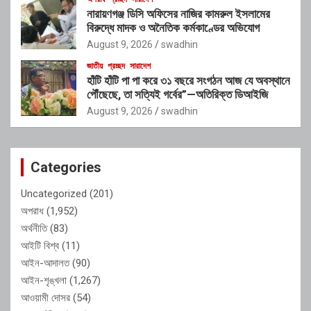
নারায়ণগঞ্জ ডিসি অফিসের নাজির কামরুল ইসলামের
বিরুদ্ধে মাদক ও অনৈতিক কর্মকাণ্ডের অভিযোগ
August 9, 2026
swadhin
জাতীয়
প্রচ্ছদ
সারাদেশ
হাঁটি হাঁটি পা পা করে ৩১ বছরে সংগঠন আজ যে অবস্থানে
পৌঁছেছে, তা সত্যিই গর্বের”—অতিরিক্ত ডিআইজি
August 9, 2026
swadhin
Categories
Uncategorized
(201)
অপরাধ
(1,952)
অর্থনীতি
(83)
আইটি বিশ্ব
(11)
আইন-আদালত
(90)
আইন-শৃঙ্খলা
(1,267)
আওয়ামী দোসর
(54)