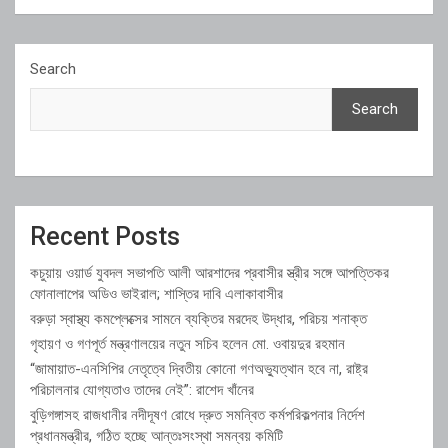
Search
Search
Recent Posts
কচুয়ায় ওয়ার্ড যুবদল সভাপতি আলী আরশাদের প্রবাসীর স্ত্রীর সঙ্গে আপত্তিকর
ফোনালাপের অডিও ভাইরাল; শাস্তির দাবি এলাকাবাসীর
বরুড়া স্বাস্থ্য কমপ্লেক্সের সামনে ব্যক্তির মরদেহ উদ্ধার, পরিচয় শনাক্ত
গৃহায়ণ ও গণপূর্ত মন্ত্রণালয়ের নতুন সচিব হলেন মো. ওবায়দুর রহমান
“জামায়াত-এনসিপির নেতৃত্বে দ্বিতীয় কোনো গণঅভ্যুত্থান হবে না, রাষ্ট্র
পরিচালনার যোগ্যতাও তাদের নেই”: রাশেদ খাঁনের
বুড়িগঙ্গাসহ রাজধানীর নদীদূষণ রোধে দ্রুত সমন্বিত কর্মপরিকল্পনার নির্দেশ
প্রধানমন্ত্রীর, গঠিত হচ্ছে আন্তঃসংস্থা সমন্বয় কমিটি