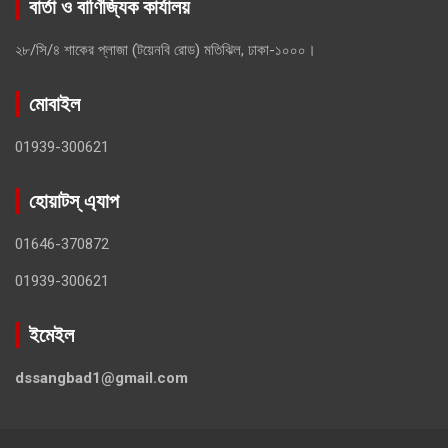
বার্তা ও বাণিজ্যিক কার্যালয়
২৮/সি/৪ শাকের প্লাজা (টয়েনবি রোড) মতিঝিল, ঢাকা-১০০০।
মোবাইল
01939-300621
হোয়াটস্ এ্যাপ
01646-370872
01939-300621
ইমেইল
dssangbad1@gmail.com