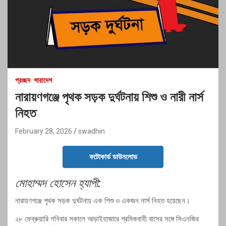
প্রচ্ছদ
সারাদেশ
নারায়ণগঞ্জে পৃথক সড়ক দুর্ঘটনায় শিশু ও নারী নার্স
নিহত
February 28, 2026
swadhin
ফটোকার্ড ডাউনলোড
মোহাম্মদ হোসেন হ্যাপী:
নারায়ণগঞ্জে পৃথক সড়ক দুর্ঘটনায় এক শিশু ও একজন নার্স নিহত হয়েছেন।
২৮ ফেব্রুয়ারি শনিবার সকালে আড়াইহাজারে শ্রমিকবাহী বাসের সঙ্গে সিএনজির