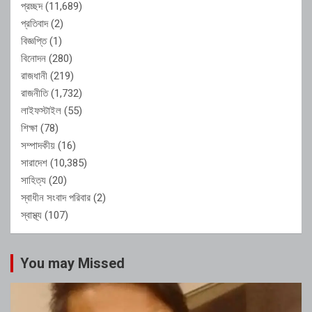
প্রচ্ছদ
(11,689)
প্রতিবাদ
(2)
বিজ্ঞপ্তি
(1)
বিনোদন
(280)
রাজধানী
(219)
রাজনীতি
(1,732)
লাইফস্টাইল
(55)
শিক্ষা
(78)
সম্পাদকীয়
(16)
সারাদেশ
(10,385)
সাহিত্য
(20)
স্বাধীন সংবাদ পরিবার
(2)
স্বাস্থ্য
(107)
You may Missed