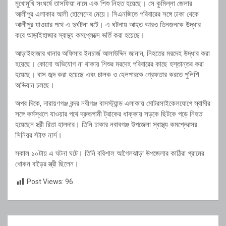
মুখোমুখি সংঘর্ষে তাসফিয়া নামে এক শিশু নিহত হয়েছে। সে কুমিল্লা জেলার
আলীপুর এলাকার আলী হোসেনের মেয়ে। সিএনজিতে পরিবারের সঙ্গে ঢাকা থেকে
আলীপুর যাওয়ার পথে এ দুর্ঘটনা ঘটে। এ ঘটনায় আহত আরও তিনজনকে উদ্ধার
করে আড়াইহাজার স্বাস্থ্য কমপ্লেক্সে ভর্তি করা হয়েছে।
আড়াইহাজার থানার অফিসার ইনচার্জ আলাউদ্দিন জানান, নিহতের মরদেহ উদ্ধার করা
হয়েছে। কোনো অভিযোগ না থাকায় শিশুর মরদেহ পরিবারের কাছে হস্তান্তর করা
হয়েছে। বাস জব্দ করা হয়েছে এবং চালক ও হেলপারকে গ্রেফতার করতে পুলিশি
অভিযান চলছে।
অপর দিকে, নারায়ণগঞ্জ বন্দর নবীগঞ্জ বাসস্ট্যান্ড এলাকায় মোটরসাইকেলযোগে স্বামীর
সঙ্গে কর্মস্থলে যাওয়ার পথে দ্রুতগামী ট্রাকের ধাক্কায় সড়কে ছিটকে পড়ে নিহত
হয়েছেন স্ত্রী রিতা হালদার। তিনি ঢাকার নবাবগঞ্জ উপজেলা স্বাস্থ্য কমপ্লেক্সের
সিনিয়র স্টাফ নার্স।
সকাল ১০টায় এ ঘটনা ঘটে। তিনি বরিশাল আগৈলঝাড়া উপজেলার কাঠিরা গ্রামের
খোকন বাড়ৈর স্ত্রী ছিলেন।
Post Views:
96
Post