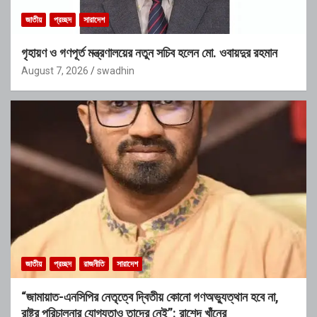
জাতীয়
প্রচ্ছদ
সারাদেশ
গৃহায়ণ ও গণপূর্ত মন্ত্রণালয়ের নতুন সচিব হলেন মো. ওবায়দুর রহমান
August 7, 2026
swadhin
জাতীয়
প্রচ্ছদ
রাজনীতি
সারাদেশ
“জামায়াত-এনসিপির নেতৃত্বে দ্বিতীয় কোনো গণঅভ্যুত্থান হবে না,
রাষ্ট্র পরিচালনার যোগ্যতাও তাদের নেই”: রাশেদ খাঁনের