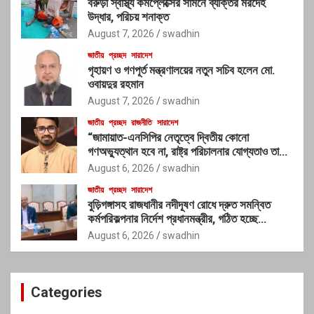
বরুড়া স্বাস্থ্য কমপ্লেক্সের সামনে ব্যক্তির মরদেহ
উদ্ধার, পরিচয় শনাক্ত
August 7, 2026
swadhin
জাতীয়
প্রচ্ছদ
সারাদেশ
গৃহায়ণ ও গণপূর্ত মন্ত্রণালয়ের নতুন সচিব হলেন মো.
ওবায়দুর রহমান
August 7, 2026
swadhin
জাতীয়
প্রচ্ছদ
রাজনীতি
সারাদেশ
“জামায়াত-এনসিপির নেতৃত্বে দ্বিতীয় কোনো
গণঅভ্যুত্থান হবে না, রাষ্ট্র পরিচালনার যোগ্যতাও তাদের
নেই”: রাশেদ খাঁনের
August 6, 2026
swadhin
জাতীয়
প্রচ্ছদ
সারাদেশ
বুড়িগঙ্গাসহ রাজধানীর নদীদূষণ রোধে দ্রুত সমন্বিত
কর্মপরিকল্পনার নির্দেশ প্রধানমন্ত্রীর, গঠিত হচ্ছে
আন্তঃসংস্থা সমন্বয় কমিটি
August 6, 2026
swadhin
Categories