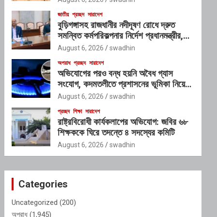
জাতীয়
প্রচ্ছদ
সারাদেশ
বুড়িগঙ্গাসহ রাজধানীর নদীদূষণ রোধে দ্রুত
সমন্বিত কর্মপরিকল্পনার নির্দেশ প্রধানমন্ত্রীর,
গঠিত হচ্ছে আন্তঃসংস্থা সমন্বয় কমিটি
August 6, 2026
swadhin
অপরাধ
প্রচ্ছদ
সারাদেশ
অভিযোগের পরও বন্ধ হয়নি অবৈধ গ্যাস
সংযোগ, কদমতলীতে প্রশাসনের ভূমিকা নিয়ে
প্রশ্ন
August 6, 2026
swadhin
প্রচ্ছদ
শিক্ষা
সারাদেশ
রাষ্ট্রবিরোধী কার্যকলাপের অভিযোগ: জবির ৬৮
শিক্ষককে ঘিরে তদন্তে ৪ সদস্যের কমিটি
August 6, 2026
swadhin
Categories
Uncategorized
(200)
অপরাধ
(1,945)