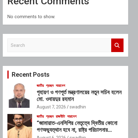
Recent Comments
No comments to show.
S
e
a
r
c
Recent Posts
h
জাতীয়
প্রচ্ছদ
সারাদেশ
গৃহায়ণ ও গণপূর্ত মন্ত্রণালয়ের নতুন সচিব হলেন
মো. ওবায়দুর রহমান
August 7, 2026
swadhin
জাতীয়
প্রচ্ছদ
রাজনীতি
সারাদেশ
“জামায়াত-এনসিপির নেতৃত্বে দ্বিতীয় কোনো
গণঅভ্যুত্থান হবে না, রাষ্ট্র পরিচালনার
যোগ্যতাও তাদের নেই”: রাশেদ খাঁনের
August 6, 2026
swadhin