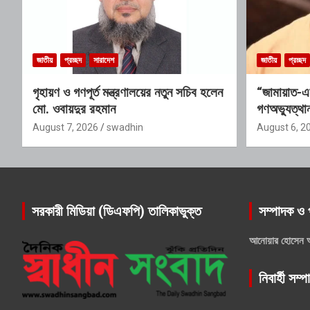
জাতীয়
প্রচ্ছদ
সারাদেশ
জাতীয়
প্রচ্ছদ
গৃহায়ণ ও গণপূর্ত মন্ত্রণালয়ের নতুন সচিব হলেন
“জামায়াত-এ
মো. ওবায়দুর রহমান
গণঅভ্যুত্থান
যোগ্যতাও তা
August 7, 2026
swadhin
August 6, 2
সরকারী মিডিয়া (ডিএফপি) তালিকাভুক্ত
সম্পাদক ও 
আনোয়ার হোসেন 
নিবার্হী সম্