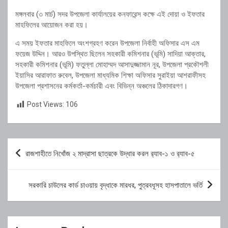
মঙ্গলবার (৩ মার্চ) সদর উপজেলা কার্যালয়ের কনফারেন্স কক্ষে এই দোয়া ও ইফতার
মাহফিলের আয়োজন করা হয়।
এ সময় ইফতার মাহফিলে অংশগ্রহণ করেন উপজেলা নির্বাহী অফিসার এস এম
ফয়েজ উদ্দিন। আরও উপস্থিত ছিলেন সহকারী কমিশনার (ভূমি) সাদিয়া আক্তার,
সহকারী কমিশনার (ভূমি) ফতুল্লা মোহাম্মদ আসাদুজ্জামান নূর, উপজেলা প্রকৌশলী
ইয়াসির আরাফাত রুবেল, উপজেলা মাধ্যমিক শিক্ষা অফিসার সুরাইয়া আশরাফীসহ
উপজেলা প্রশাসনের কর্মকর্তা-কর্মচারী এবং বিভিন্ন অঞ্চলের ঠিকাদারগণ।
Post Views:
106
Post
রাজশাহীতে নিখোঁজ ২ মাদ্রাসা ছাত্রকে উদ্ধার করল র‍্যাব-১ ও র‍্যাব-৫
navigation
সরকারি চাউলের কার্ড চাওয়ায় বৃদ্ধাকে মারধর, পুত্রবধূসহ হাসপাতালে ভর্তি