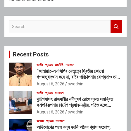
S
e
a
r
c
Recent Posts
h
জাতীয়
প্রচ্ছদ
রাজনীতি
সারাদেশ
“জামায়াত-এনসিপির নেতৃত্বে দ্বিতীয় কোনো
গণঅভ্যুত্থান হবে না, রাষ্ট্র পরিচালনার যোগ্যতাও তাদের
নেই”: রাশেদ খাঁনের
August 6, 2026
swadhin
জাতীয়
প্রচ্ছদ
সারাদেশ
বুড়িগঙ্গাসহ রাজধানীর নদীদূষণ রোধে দ্রুত সমন্বিত
কর্মপরিকল্পনার নির্দেশ প্রধানমন্ত্রীর, গঠিত হচ্ছে
আন্তঃসংস্থা সমন্বয় কমিটি
August 6, 2026
swadhin
অপরাধ
প্রচ্ছদ
সারাদেশ
অভিযোগের পরও বন্ধ হয়নি অবৈধ গ্যাস সংযোগ,