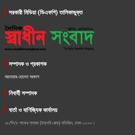
সরকারী মিডিয়া (ডিএফপি) তালিকাভুক্ত
সম্পাদক ও প্রকাশক
আনোয়ার হোসেন আকাশ
নিবার্হী সম্পাদক
বার্তা ও বাণিজ্যিক কার্যালয়
২৮/সি/৪ শাকের প্লাজা (টয়েনবি রোড) মতিঝিল, ঢাকা-১০০০।