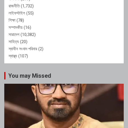
রাজনীতি
(1,732)
লাইফস্টাইল
(55)
শিক্ষা
(78)
সম্পাদকীয়
(16)
সারাদেশ
(10,382)
সাহিত্য
(20)
স্বাধীন সংবাদ পরিবার
(2)
স্বাস্থ্য
(107)
You may Missed