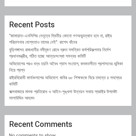
Recent Posts
“জামায়াত-এনসিপির নেতৃত্বে দ্বিতীয় কোনো গণঅভ্যুত্থান হবে না, রাষ্ট্র
পরিচালনার যোগ্যতাও তাদের নেই”: রাশেদ খাঁনের
বুড়িগঙ্গাসহ রাজধানীর নদীদূষণ রোধে দ্রুত সমন্বিত কর্মপরিকল্পনার নির্দেশ
প্রধানমন্ত্রীর, গঠিত হচ্ছে আন্তঃসংস্থা সমন্বয় কমিটি
অভিযোগের পরও বন্ধ হয়নি অবৈধ গ্যাস সংযোগ, কদমতলীতে প্রশাসনের ভূমিকা
নিয়ে প্রশ্ন
রাষ্ট্রবিরোধী কার্যকলাপের অভিযোগ: জবির ৬৮ শিক্ষককে ঘিরে তদন্তে ৪ সদস্যের
কমিটি
কক্সবাজারে মাদক প্রতিরোধ ও আইন-শৃঙ্খলা উন্নয়ন সভায় স্বরাষ্ট্র উপদেষ্টা
সালাউদ্দিন আহমদ
Recent Comments
No comments to show.