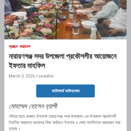
প্রচ্ছদ
সারাদেশ
নারায়ণগঞ্জ সদর উপজেলা প্রকৌশলীর আয়োজনে
ইফতার মাহফিল
March 3, 2026
swadhin
ফটোকার্ড ডাউনলোড
মোহাম্মদ হোসেন হ্যাপী
পবিত্র মাহে রমজান উপলক্ষে
নারায়ণগঞ্জ সদর উপজেলা
-এর উপজেলা প্রকৌশলী
ইয়াসির আরাফাত রুবেলের নিজ অর্থায়নে ইফতার ও দোয়া মাহফিলের আয়োজন করা
হয়েছে।