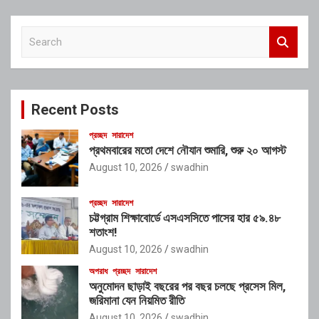
S
e
a
r
c
Recent Posts
h
প্রচ্ছদ
সারাদেশ
প্রথমবারের মতো দেশে নৌযান শুমারি, শুরু ২০ আগস্ট
August 10, 2026
swadhin
প্রচ্ছদ
সারাদেশ
চট্টগ্রাম শিক্ষাবোর্ডে এসএসসিতে পাসের হার ৫৯.৪৮
শতাংশ!
August 10, 2026
swadhin
অপরাধ
প্রচ্ছদ
সারাদেশ
অনুমোদন ছাড়াই বছরের পর বছর চলছে প্রসেস মিল,
জরিমানা যেন নিয়মিত রীতি
August 10, 2026
swadhin