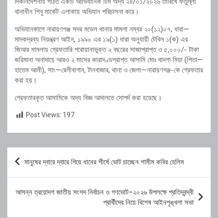
দিকনির্দেশনায় গঠিত একটি আভিযানিক টিম অদ্য ২৪/০১/২০২৬ তারিখে ফতুল্লা
থানাধীন শিবু মার্কেট এলাকায় অভিযান পরিচালনা করে।
অভিযানকালে নারায়ণগঞ্জ সদর মডেল থানার মামলা নম্বর ২০(১২)০৭, ধারা—
মাদকদ্রব্য নিয়ন্ত্রণ আইন, ১৯৯০ এর ১৯(১) ধারা অনুযায়ী টেবিল ১(ক) এর
জিআর মামলায় গ্রেফতারি পরোয়ানাভুক্ত ২ বছরের সাজাপ্রাপ্ত ও ৫,০০০/- টাকা
জরিমানা অনাদায়ে আরও ২ মাসের কারাদণ্ডপ্রাপ্ত আসামি মোঃ বাদশা মিয়া (পিতা—
হাতেম আলী), সাং—রেলীবাগান, টানবাজার, থানা ও জেলা—নারায়ণগঞ্জ-কে গ্রেফতার
করা হয়।
গ্রেফতারকৃত আসামিকে অদ্য বিজ্ঞ আদালতে সোপর্দ করা হয়েছে।
Post Views:
197
Post
মানুষের দ্বারে দ্বারে গিয়ে ধানের শীর্ষে ভোট চাচ্ছেন শামীম কবির হেলিম
navigation
আসন্ন ত্রয়োদশ জাতীয় সংসদ নির্বাচন ও গণভোট–২০২৬ উপলক্ষে প্রতিদ্বন্দ্বী
প্রার্থীদের নিয়ে বিশেষ আইনশৃঙ্খলা সভা