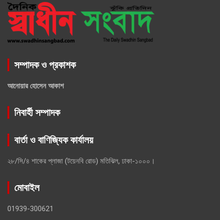
সম্পাদক ও প্রকাশক
আনোয়ার হোসেন আকাশ
নিবার্হী সম্পাদক
বার্তা ও বাণিজ্যিক কার্যালয়
২৮/সি/৪ শাকের প্লাজা (টয়েনবি রোড) মতিঝিল, ঢাকা-১০০০।
মোবাইল
01939-300621