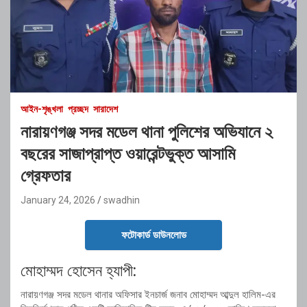
আইন-শৃঙ্খলা
প্রচ্ছদ
সারাদেশ
নারায়ণগঞ্জ সদর মডেল থানা পুলিশের অভিযানে ২
বছরের সাজাপ্রাপ্ত ওয়ারেন্টভুক্ত আসামি
গ্রেফতার
January 24, 2026
swadhin
ফটোকার্ড ডাউনলোড
মোহাম্মদ হোসেন হ্যাপী:
নারায়ণগঞ্জ সদর মডেল থানার অফিসার ইনচার্জ জনাব মোহাম্মদ আব্দুল হালিম-এর