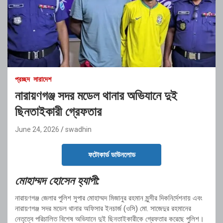
প্রচ্ছদ
সারাদেশ
নারায়ণগঞ্জ সদর মডেল থানার অভিযানে দুই
ছিনতাইকারী গ্রেফতার
June 24, 2026
swadhin
ফটোকার্ড ডাউনলোড
মোহাম্মদ হোসেন হ্যাপী:
নারায়ণগঞ্জ জেলার পুলিশ সুপার মোহাম্মদ মিজানুর রহমান মুন্সীর দিকনির্দেশনায় এবং
নারায়ণগঞ্জ সদর মডেল থানার অফিসার ইনচার্জ (ওসি) মো. সাজেদুর রহমানের
নেতৃত্বে পরিচালিত বিশেষ অভিযানে দুই ছিনতাইকারীকে গ্রেফতার করেছে পুলিশ।