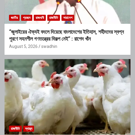
জাতীয়
প্রচ্ছদ
রাজধানী
রাজনীতি
সারাদেশ
“জুলাইয়ের ঐক্যই বদলে দিয়েছে বাংলাদেশের ইতিহাস, শহীদদের স্বপ্ন
পূরণে সহনশীল গণতন্ত্রের বিকল্প নেই” : রাশেদ খাঁন
August 5, 2026
swadhin
রাজনীতি
স্বাস্থ্য