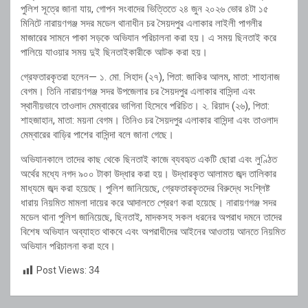
পুলিশ সূত্রে জানা যায়, গোপন সংবাদের ভিত্তিতে ২৪ জুন ২০২৬ ভোর ৪টা ১৫
মিনিটে নারায়ণগঞ্জ সদর মডেল থানাধীন চর সৈয়দপুর এলাকার লাইলী পাগলীর
মাজারের সামনে পাকা সড়কে অভিযান পরিচালনা করা হয়। এ সময় ছিনতাই করে
পালিয়ে যাওয়ার সময় দুই ছিনতাইকারীকে আটক করা হয়।
গ্রেফতারকৃতরা হলেন— ১. মো. সিহাদ (২৭), পিতা: জাকির আলম, মাতা: শাহানাজ
বেগম। তিনি নারায়ণগঞ্জ সদর উপজেলার চর সৈয়দপুর এলাকার বাসিন্দা এবং
স্থানীয়ভাবে তাওলাদ মেম্বারের ভাগিনা হিসেবে পরিচিত। ২. রিয়াদ (২৬), পিতা:
শাহজাহান, মাতা: ময়না বেগম। তিনিও চর সৈয়দপুর এলাকার বাসিন্দা এবং তাওলাদ
মেম্বারের বাড়ির পাশের বাসিন্দা বলে জানা গেছে।
অভিযানকালে তাদের কাছ থেকে ছিনতাই কাজে ব্যবহৃত একটি ছোরা এবং লুণ্ঠিত
অর্থের মধ্যে নগদ ৯০০ টাকা উদ্ধার করা হয়। উদ্ধারকৃত আলামত জব্দ তালিকার
মাধ্যমে জব্দ করা হয়েছে। পুলিশ জানিয়েছে, গ্রেফতারকৃতদের বিরুদ্ধে সংশ্লিষ্ট
ধারায় নিয়মিত মামলা দায়ের করে আদালতে প্রেরণ করা হয়েছে। নারায়ণগঞ্জ সদর
মডেল থানা পুলিশ জানিয়েছে, ছিনতাই, মাদকসহ সকল ধরনের অপরাধ দমনে তাদের
বিশেষ অভিযান অব্যাহত থাকবে এবং অপরাধীদের আইনের আওতায় আনতে নিয়মিত
অভিযান পরিচালনা করা হবে।
Post Views:
34