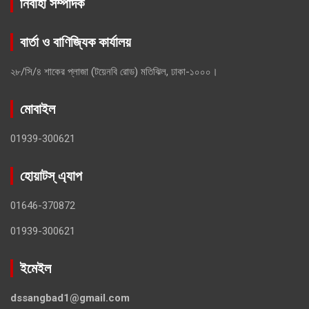
নিবার্হী সম্পাদক
বার্তা ও বাণিজ্যিক কার্যালয়
২৮/সি/৪ শাকের প্লাজা (টয়েনবি রোড) মতিঝিল, ঢাকা-১০০০।
মোবাইল
01939-300621
হোয়াটস্ এ্যাপ
01646-370872
01939-300621
ইমেইল
dssangbad1@gmail.com