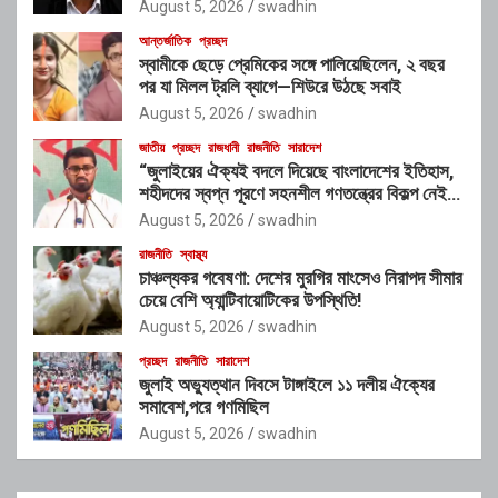
August 5, 2026
swadhin
আন্তর্জাতিক
প্রচ্ছদ
স্বামীকে ছেড়ে প্রেমিকের সঙ্গে পালিয়েছিলেন, ২ বছর
পর যা মিলল ট্রলি ব্যাগে—শিউরে উঠছে সবাই
August 5, 2026
swadhin
জাতীয়
প্রচ্ছদ
রাজধানী
রাজনীতি
সারাদেশ
“জুলাইয়ের ঐক্যই বদলে দিয়েছে বাংলাদেশের ইতিহাস,
শহীদদের স্বপ্ন পূরণে সহনশীল গণতন্ত্রের বিকল্প নেই” :
রাশেদ খাঁন
August 5, 2026
swadhin
রাজনীতি
স্বাস্থ্য
চাঞ্চল্যকর গবেষণা: দেশের মুরগির মাংসেও নিরাপদ সীমার
চেয়ে বেশি অ্যান্টিবায়োটিকের উপস্থিতি!
August 5, 2026
swadhin
প্রচ্ছদ
রাজনীতি
সারাদেশ
জুলাই অভ্যুত্থান দিবসে টাঙ্গাইলে ১১ দলীয় ঐক্যের
সমাবেশ,পরে গণমিছিল
August 5, 2026
swadhin