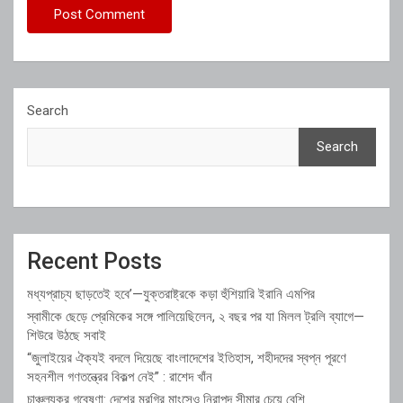
Search
Search
Recent Posts
মধ্যপ্রাচ্য ছাড়তেই হবে’—যুক্তরাষ্ট্রকে কড়া হুঁশিয়ারি ইরানি এমপির
স্বামীকে ছেড়ে প্রেমিকের সঙ্গে পালিয়েছিলেন, ২ বছর পর যা মিলল ট্রলি ব্যাগে—
শিউরে উঠছে সবাই
“জুলাইয়ের ঐক্যই বদলে দিয়েছে বাংলাদেশের ইতিহাস, শহীদদের স্বপ্ন পূরণে
সহনশীল গণতন্ত্রের বিকল্প নেই” : রাশেদ খাঁন
চাঞ্চল্যকর গবেষণা: দেশের মুরগির মাংসেও নিরাপদ সীমার চেয়ে বেশি