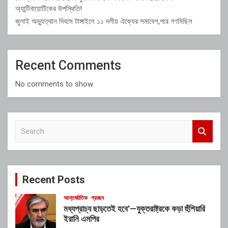
অ্যান্টিবায়োটিকের উপস্থিতি!
জুলাই অভ্যুত্থান দিবসে টাঙ্গাইলে ১১ দলীয় ঐক্যের সমাবেশ,পরে গণমিছিল
Recent Comments
No comments to show.
S
e
a
r
c
Recent Posts
h
আন্তর্জাতিক
প্রচ্ছদ
মধ্যপ্রাচ্য ছাড়তেই হবে’—যুক্তরাষ্ট্রকে কড়া হুঁশিয়ারি
ইরানি এমপির