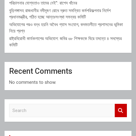
পরিচালনার যোগ্যতাও তাদের নেই”: রাশেদ খাঁনের
বুড়িগঙ্গাসহ রাজধানীর নদীদূষণ রোধে দ্রুত সমন্বিত কর্মপরিকল্পনার নির্দেশ
প্রধানমন্ত্রীর, গঠিত হচ্ছে আন্তঃসংস্থা সমন্বয় কমিটি
অভিযোগের পরও বন্ধ হয়নি অবৈধ গ্যাস সংযোগ, কদমতলীতে প্রশাসনের ভূমিকা
নিয়ে প্রশ্ন
রাষ্ট্রবিরোধী কার্যকলাপের অভিযোগ: জবির ৬৮ শিক্ষককে ঘিরে তদন্তে ৪ সদস্যের
কমিটি
Recent Comments
No comments to show.
S
e
a
r
c