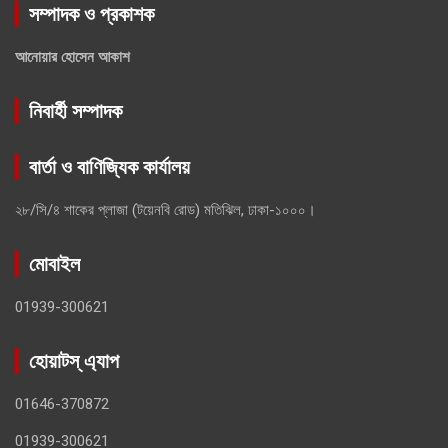
সম্পাদক ও প্রকাশক
আনোয়ার হোসেন আকাশ
নিবার্হী সম্পাদক
বার্তা ও বাণিজ্যিক কার্যালয়
২৮/সি/৪ শাকের প্লাজা (টয়েনবি রোড) মতিঝিল, ঢাকা-১০০০।
মোবাইল
01939-300621
হোয়াটস্ এ্যাপ
01646-370872
01939-300621