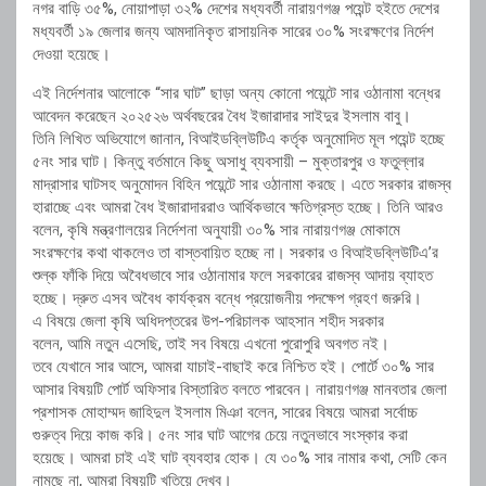
নগর বাড়ি ৩৫%, নোয়াপাড়া ৩২% দেশের মধ্যবর্তী নারায়ণগঞ্জ পয়েন্ট হইতে দেশের
মধ্যবর্তী ১৯ জেলার জন্য আমদানিকৃত রাসায়নিক সারের ৩০% সংরক্ষণের নির্দেশ
দেওয়া হয়েছে।
এই নির্দেশনার আলোকে “সার ঘাট” ছাড়া অন্য কোনো পয়েন্টে সার ওঠানামা বন্ধের
আবেদন করেছেন ২০২৫২৬ অর্থবছরের বৈধ ইজারাদার সাইদুর ইসলাম বাবু।
তিনি লিখিত অভিযোগে জানান, বিআইডব্লিউটিএ কর্তৃক অনুমোদিত মূল পয়েন্ট হচ্ছে
৫নং সার ঘাট। কিন্তু বর্তমানে কিছু অসাধু ব্যবসায়ী – মুক্তারপুর ও ফতুল্লার
মাদ্রাসার ঘাটসহ অনুমোদন বিহিন পয়েন্টে সার ওঠানামা করছে। এতে সরকার রাজস্ব
হারাচ্ছে এবং আমরা বৈধ ইজারাদাররাও আর্থিকভাবে ক্ষতিগ্রস্ত হচ্ছে। তিনি আরও
বলেন, কৃষি মন্ত্রণালয়ের নির্দেশনা অনুযায়ী ৩০% সার নারায়ণগঞ্জ মোকামে
সংরক্ষণের কথা থাকলেও তা বাস্তবায়িত হচ্ছে না। সরকার ও বিআইডব্লিউটিএ’র
শুল্ক ফাঁকি দিয়ে অবৈধভাবে সার ওঠানামার ফলে সরকারের রাজস্ব আদায় ব্যাহত
হচ্ছে। দ্রুত এসব অবৈধ কার্যক্রম বন্ধে প্রয়োজনীয় পদক্ষেপ গ্রহণ জরুরি।
এ বিষয়ে জেলা কৃষি অধিদপ্তরের উপ-পরিচালক আহসান শহীদ সরকার
বলেন, আমি নতুন এসেছি, তাই সব বিষয়ে এখনো পুরোপুরি অবগত নই।
তবে যেখানে সার আসে, আমরা যাচাই-বাছাই করে নিশ্চিত হই। পোর্টে ৩০% সার
আসার বিষয়টি পোর্ট অফিসার বিস্তারিত বলতে পারবেন। নারায়ণগঞ্জ মানবতার জেলা
প্রশাসক মোহাম্মদ জাহিদুল ইসলাম মিঞা বলেন, সারের বিষয়ে আমরা সর্বোচ্চ
গুরুত্ব দিয়ে কাজ করি। ৫নং সার ঘাট আগের চেয়ে নতুনভাবে সংস্কার করা
হয়েছে। আমরা চাই এই ঘাট ব্যবহার হোক। যে ৩০% সার নামার কথা, সেটি কেন
নামছে না, আমরা বিষয়টি খতিয়ে দেখব।