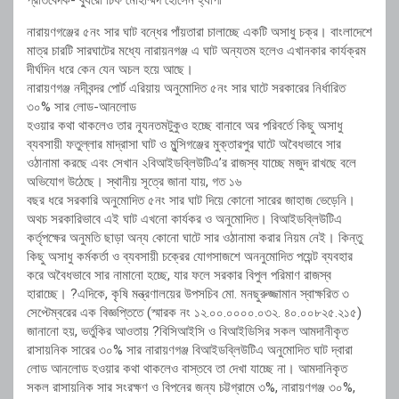
প্রতিবেদক- ব্যুরো চিফ মোহাম্মদ হোসেন হ্যাপী
নারায়ণগঞ্জের ৫নং সার ঘাট বন্ধের পাঁয়তারা চালাচ্ছে একটি অসাধু চক্র। বাংলাদেশে
মাত্র চারটি সারঘাটের মধ্যে নারায়নগঞ্জ এ ঘাট অন্যতম হলেও এখানকার কার্যক্রম
দীর্ঘদিন ধরে কেন যেন অচল হয়ে আছে।
নারায়ণগঞ্জ নদীবন্দর পোর্ট এরিয়ায় অনুমোদিত ৫নং সার ঘাটে সরকারের নির্ধারিত
৩০% সার লোড-আনলোড
হওয়ার কথা থাকলেও তার ন্যূনতমটুকুও হচ্ছে বানাবে অর পরিবর্তে কিছু অসাধু
ব্যবসায়ী ফতুল্লার মাদ্রাসা ঘাট ও মুন্সিগঞ্জের মুক্তারপুর ঘাটে অবৈধভাবে সার
ওঠানামা করছে এবং সেখান ২বিআইডব্লিউটিএ’র রাজস্ব যাচ্ছে মজুদ রাখছে বলে
অভিযোগ উঠেছে। স্থানীয় সূত্রে জানা যায়, গত ১৬
বছর ধরে সরকারি অনুমোদিত ৫নং সার ঘাট দিয়ে কোনো সারের জাহাজ ভেড়েনি।
অথচ সরকারিভাবে এই ঘাট এখনো কার্যকর ও অনুমোদিত। বিআইডব্লিউটিএ
কর্তৃপক্ষের অনুমতি ছাড়া অন্য কোনো ঘাটে সার ওঠানামা করার নিয়ম নেই। কিন্তু
কিছু অসাধু কর্মকর্তা ও ব্যবসায়ী চক্রের যোগসাজশে অননুমোদিত পয়েন্ট ব্যবহার
করে অবৈধভাবে সার নামানো হচ্ছে, যার ফলে সরকার বিপুল পরিমাণ রাজস্ব
হারাচ্ছে। ?এদিকে, কৃষি মন্ত্রণালয়ের উপসচিব মো. মনছুরুজ্জামান স্বাক্ষরিত ৩
সেপ্টেম্বরের এক বিজ্ঞপ্তিতে (স্মারক নং ১২.০০.০০০০.০৩২. ৪০.০০৮২৫.২১৫)
জানানো হয়, ভর্তুকির আওতায় ?বিসিআইসি ও বিআইডিসির সকল আমদানীকৃত
রাসায়নিক সারের ৩০% সার নারায়ণগঞ্জ বিআইডব্লিউটিএ অনুমোদিত ঘাট দ্বারা
লোড আনলোড হওয়ার কথা থাকলেও বাস্তবে তা দেখা যাচ্ছে না। আমদানিকৃত
সকল রাসায়নিক সার সংরক্ষণ ও বিপনের জন্য চট্টগ্রামে ৩%, নারায়ণগঞ্জ ৩০%,