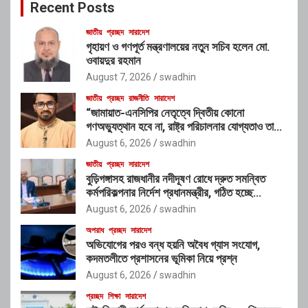
Recent Posts
h
জাতীয়
প্রচ্ছদ
সারাদেশ
গৃহায়ণ ও গণপূর্ত মন্ত্রণালয়ের নতুন সচিব হলেন মো.
ওবায়দুর রহমান
August 7, 2026
swadhin
জাতীয়
প্রচ্ছদ
রাজনীতি
সারাদেশ
“জামায়াত-এনসিপির নেতৃত্বে দ্বিতীয় কোনো
গণঅভ্যুত্থান হবে না, রাষ্ট্র পরিচালনার যোগ্যতাও তাদের
নেই”: রাশেদ খাঁনের
August 6, 2026
swadhin
জাতীয়
প্রচ্ছদ
সারাদেশ
বুড়িগঙ্গাসহ রাজধানীর নদীদূষণ রোধে দ্রুত সমন্বিত
কর্মপরিকল্পনার নির্দেশ প্রধানমন্ত্রীর, গঠিত হচ্ছে
আন্তঃসংস্থা সমন্বয় কমিটি
August 6, 2026
swadhin
অপরাধ
প্রচ্ছদ
সারাদেশ
অভিযোগের পরও বন্ধ হয়নি অবৈধ গ্যাস সংযোগ,
কদমতলীতে প্রশাসনের ভূমিকা নিয়ে প্রশ্ন
August 6, 2026
swadhin
প্রচ্ছদ
শিক্ষা
সারাদেশ