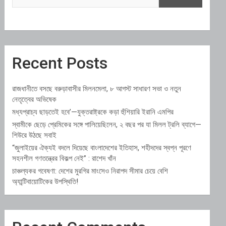
Recent Posts
রাজধানীতে বসছে বরুড়াবাসীর মিলনমেলা, ৮ আগস্ট সাধারণ সভা ও নতুন
নেতৃত্বের অভিষেক
মধ্যপ্রাচ্য ছাড়তেই হবে’—যুক্তরাষ্ট্রকে কড়া হুঁশিয়ারি ইরানি এমপির
স্বামীকে ছেড়ে প্রেমিকের সঙ্গে পালিয়েছিলেন, ২ বছর পর যা মিলল ট্রলি ব্যাগে—
শিউরে উঠছে সবাই
“জুলাইয়ের ঐক্যই বদলে দিয়েছে বাংলাদেশের ইতিহাস, শহীদদের স্বপ্ন পূরণে
সহনশীল গণতন্ত্রের বিকল্প নেই” : রাশেদ খাঁন
চাঞ্চল্যকর গবেষণা: দেশের মুরগির মাংসেও নিরাপদ সীমার চেয়ে বেশি
অ্যান্টিবায়োটিকের উপস্থিতি!