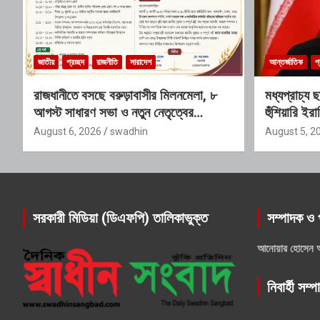
জাতীয়
প্রচ্ছদ
রাজনীতি
সারাদেশ
আন্তর্জাতিক
প্
রাজধানীতে বসছে বরুড়াবাসীর মিলনমেলা, ৮
মধ্যপ্রাচ্য 
আগস্ট সাধারণ সভা ও নতুন নেতৃত্বের
হুঁশিয়ারি ইর
অভিষেক
August 6, 2026
swadhin
August 5, 2
সরকারী মিডিয়া (ডিএফপি) তালিকাভুক্ত
সম্পাদক ও 
আনোয়ার হোসেন 
নিবার্হী সম্