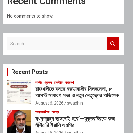
Recent Comments
No comments to show.
S
e
a
r
c
Recent Posts
h
জাতীয়
প্রচ্ছদ
রাজনীতি
সারাদেশ
রাজধানীতে বসছে বরুড়াবাসীর মিলনমেলা, ৮
আগস্ট সাধারণ সভা ও নতুন নেতৃত্বের অভিষেক
August 6, 2026
swadhin
আন্তর্জাতিক
প্রচ্ছদ
মধ্যপ্রাচ্য ছাড়তেই হবে’—যুক্তরাষ্ট্রকে কড়া
হুঁশিয়ারি ইরানি এমপির
August 5, 2026
swadhin