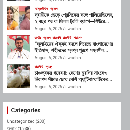
আন্তর্জাতিক
প্রচ্ছদ
স্বামীকে ছেড়ে প্রেমিকের সঙ্গে পালিয়েছিলেন,
২ বছর পর যা মিলল ট্রলি ব্যাগে—শিউরে
উঠছে সবাই
August 5, 2026
swadhin
জাতীয়
প্রচ্ছদ
রাজধানী
রাজনীতি
সারাদেশ
“জুলাইয়ের ঐক্যই বদলে দিয়েছে বাংলাদেশের
ইতিহাস, শহীদদের স্বপ্ন পূরণে সহনশীল
গণতন্ত্রের বিকল্প নেই” : রাশেদ খাঁন
August 5, 2026
swadhin
রাজনীতি
স্বাস্থ্য
চাঞ্চল্যকর গবেষণা: দেশের মুরগির মাংসেও
নিরাপদ সীমার চেয়ে বেশি অ্যান্টিবায়োটিকের
উপস্থিতি!
August 5, 2026
swadhin
Categories
Uncategorized
(200)
অপরাধ
(1,938)