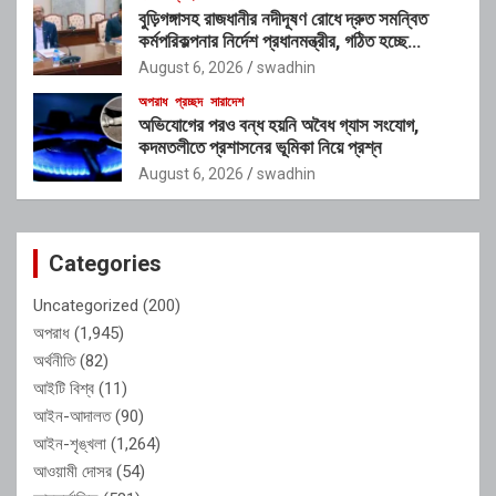
বুড়িগঙ্গাসহ রাজধানীর নদীদূষণ রোধে দ্রুত সমন্বিত
কর্মপরিকল্পনার নির্দেশ প্রধানমন্ত্রীর, গঠিত হচ্ছে
আন্তঃসংস্থা সমন্বয় কমিটি
August 6, 2026
swadhin
অপরাধ
প্রচ্ছদ
সারাদেশ
অভিযোগের পরও বন্ধ হয়নি অবৈধ গ্যাস সংযোগ,
কদমতলীতে প্রশাসনের ভূমিকা নিয়ে প্রশ্ন
August 6, 2026
swadhin
Categories
Uncategorized
(200)
অপরাধ
(1,945)
অর্থনীতি
(82)
আইটি বিশ্ব
(11)
আইন-আদালত
(90)
আইন-শৃঙ্খলা
(1,264)
আওয়ামী দোসর
(54)