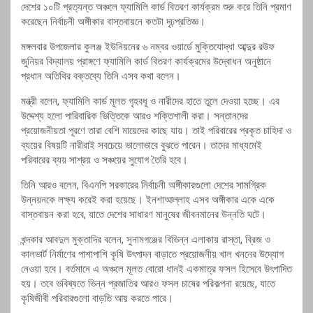
দেশের ১০টি প্রত্যন্ত অঞ্চলে ফ্যামিলি কার্ড বিতরণ কার্যক্রম শুরু করে তিনি প্রমাণ
করেছেন নির্বাচনী অঙ্গীকার বাস্তবায়নে কতটা দৃঢ়প্রতিজ্ঞ।
মঙ্গলবার উপজেলার কুলঞ্জ ইউনিয়নের ৬ নম্বর ওয়ার্ডে মুক্তিযোদ্ধা আব্দুর রউফ
জুনিয়র বিদ্যালয় প্রাঙ্গণে ফ্যামিলি কার্ড বিতরণ কার্যক্রমের উদ্বোধন অনুষ্ঠানে
প্রধান অতিথির বক্তব্যে তিনি এসব কথা বলেন।
মন্ত্রী বলেন, ফ্যামিলি কার্ড মূলত গৃহবধূ ও নারীদের হাতে তুলে দেওয়া হচ্ছে। এর
উদ্দেশ্য হলো পারিবারিক ভিত্তিকে আরও শক্তিশালী করা। সন্তানদের
প্রয়োজনীয়তা পূরণে তারা বেশি মায়েদের কাছে যায়। তাই পরিবারের প্রকৃত চাহিদা ও
ব্যয়ের বিষয়টি নারীরাই সবচেয়ে ভালোভাবে বুঝতে পারেন। তাদের মাধ্যমেই
পরিবারের ব্যয় সাশ্রয় ও সঞ্চয়ের সুযোগ তৈরি হবে।
তিনি আরও বলেন, বিএনপি সরকারের নির্বাচনী অঙ্গীকারগুলো দেশের সামগ্রিক
উন্নয়নকে লক্ষ্য করেই করা হয়েছে। ইনশাআল্লাহ এসব অঙ্গীকার একে একে
বাস্তবায়ন করা হবে, যাতে দেশের সাধারণ মানুষের জীবনমানের উন্নতি ঘটে।
খন্দকার আবদুল মুক্তাদির বলেন, সুনামগঞ্জের বিভিন্ন এলাকায় রাস্তা, ব্রিজ ও
কালভার্ট নির্মাণের পাশাপাশি কৃষি উৎপাদন বাড়াতে প্রয়োজনীয় খাল খননের উদ্যোগ
নেওয়া হবে। বর্তমানে এ অঞ্চলে মূলত বোরো ধানই একমাত্র ফসল হিসেবে উৎপাদিত
হয়। তবে ভবিষ্যতে ভিন্ন প্রজাতির আরও ফসল চাষের পরিকল্পনা রয়েছে, যাতে
কৃষিজীবী পরিবারগুলো বাড়তি আয় করতে পারে।