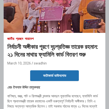
জাতীয়
প্রচ্ছদ
সারাদেশ
নির্বাচনী অঙ্গীকার পূরণে দৃঢ়প্রতিজ্ঞ তারেক রহমান:
২১ দিনের মাথায় ফ্যামিলি কার্ড বিতরণ শুরু
March 10, 2026
swadhin
ফটোকার্ড ডাউনলোড
মোঃ ইসলাম উদ্দিন তালুকদার:
বাণিজ্য, বস্ত্র, পাট ও শিল্পমন্ত্রী খন্দকার আবদুল মুক্তাদির বলেছেন, ফ্যামিলি কার্ড
ছিল প্রধানমন্ত্রী তারেক রহমানের একটি গুরুত্বপূর্ণ নির্বাচনী অঙ্গীকার। তিনি এ
বিষয়ে অত্যন্ত আন্তরিক ছিলেন। তাই সরকার গঠনের মাত্র ২১ দিনের মধ্যেই