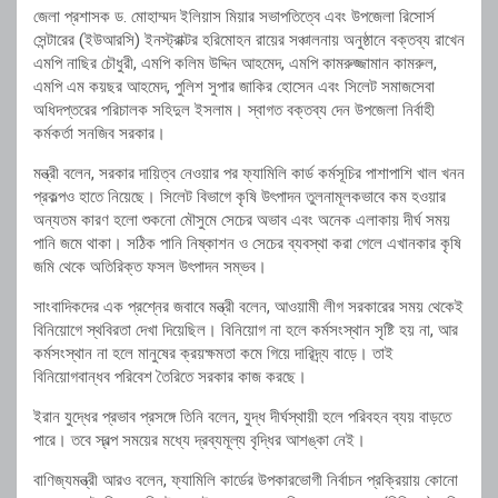
জেলা প্রশাসক ড. মোহাম্মদ ইলিয়াস মিয়ার সভাপতিত্বে এবং উপজেলা রিসোর্স
সেন্টারের (ইউআরসি) ইনস্ট্রাক্টর হরিমোহন রায়ের সঞ্চালনায় অনুষ্ঠানে বক্তব্য রাখেন
এমপি নাছির চৌধুরী, এমপি কলিম উদ্দিন আহমেদ, এমপি কামরুজ্জামান কামরুল,
এমপি এম কয়ছর আহমেদ, পুলিশ সুপার জাকির হোসেন এবং সিলেট সমাজসেবা
অধিদপ্তরের পরিচালক সহিদুল ইসলাম। স্বাগত বক্তব্য দেন উপজেলা নির্বাহী
কর্মকর্তা সনজিব সরকার।
মন্ত্রী বলেন, সরকার দায়িত্ব নেওয়ার পর ফ্যামিলি কার্ড কর্মসূচির পাশাপাশি খাল খনন
প্রকল্পও হাতে নিয়েছে। সিলেট বিভাগে কৃষি উৎপাদন তুলনামূলকভাবে কম হওয়ার
অন্যতম কারণ হলো শুকনো মৌসুমে সেচের অভাব এবং অনেক এলাকায় দীর্ঘ সময়
পানি জমে থাকা। সঠিক পানি নিষ্কাশন ও সেচের ব্যবস্থা করা গেলে এখানকার কৃষি
জমি থেকে অতিরিক্ত ফসল উৎপাদন সম্ভব।
সাংবাদিকদের এক প্রশ্নের জবাবে মন্ত্রী বলেন, আওয়ামী লীগ সরকারের সময় থেকেই
বিনিয়োগে স্থবিরতা দেখা দিয়েছিল। বিনিয়োগ না হলে কর্মসংস্থান সৃষ্টি হয় না, আর
কর্মসংস্থান না হলে মানুষের ক্রয়ক্ষমতা কমে গিয়ে দারিদ্র্য বাড়ে। তাই
বিনিয়োগবান্ধব পরিবেশ তৈরিতে সরকার কাজ করছে।
ইরান যুদ্ধের প্রভাব প্রসঙ্গে তিনি বলেন, যুদ্ধ দীর্ঘস্থায়ী হলে পরিবহন ব্যয় বাড়তে
পারে। তবে স্বল্প সময়ের মধ্যে দ্রব্যমূল্য বৃদ্ধির আশঙ্কা নেই।
বাণিজ্যমন্ত্রী আরও বলেন, ফ্যামিলি কার্ডের উপকারভোগী নির্বাচন প্রক্রিয়ায় কোনো