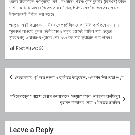
ধরনের রাজনৈতিক সংশ্লিষ্টতা নেই। বাংলাদেশ পরিসংখ্যান ব্যুরোর (বিবিএস) জরিপ
ও খানা জরিপের তথ্যের ভিত্তিতে একটি গ্রহণযোগ্য স্কোরিং পদ্ধতির মাধ্যমে
উপকারভোগী নির্বাচন করা হয়েছে।
অনুষ্ঠানে মন্ত্রী কয়েকজন নারীর হাতে প্রতীকীভাবে ফ্যামিলি কার্ড তুলে দেন। এ
প্রকল্পের আওতায় কুলঞ্জ ইউনিয়নের ৬ নম্বর ওয়ার্ডের আকিল শাহ, উত্তর
সুরিয়ারপাড় ও রাধানগর গ্রামের মোট ৬৯৭ জন নারী ফ্যামিলি কার্ড পাবেন।
Post Views:
60
Post
নেত্রকোনার পূর্বধলায় মামলা ও হুমকিতে উত্তেজনা, এলাকায় নিরাপত্তা শঙ্কা
navigation
মাইক্রোস্কোপ সায়েন্স কেয়ার কক্সবাজারের উদ্যোগে দারুল আরক্বম তাহফিজুল
কুরআন মাদরাসায় দোয়া ও ইফতার মাহফিল
Leave a Reply