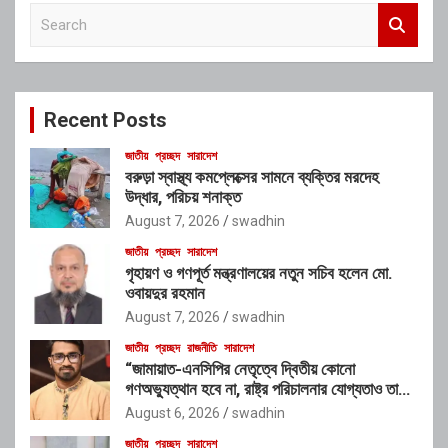
S
e
a
r
c
Recent Posts
h
জাতীয়
প্রচ্ছদ
সারাদেশ
বরুড়া স্বাস্থ্য কমপ্লেক্সের সামনে ব্যক্তির মরদেহ
উদ্ধার, পরিচয় শনাক্ত
August 7, 2026
swadhin
জাতীয়
প্রচ্ছদ
সারাদেশ
গৃহায়ণ ও গণপূর্ত মন্ত্রণালয়ের নতুন সচিব হলেন মো.
ওবায়দুর রহমান
August 7, 2026
swadhin
জাতীয়
প্রচ্ছদ
রাজনীতি
সারাদেশ
“জামায়াত-এনসিপির নেতৃত্বে দ্বিতীয় কোনো
গণঅভ্যুত্থান হবে না, রাষ্ট্র পরিচালনার যোগ্যতাও তাদের
নেই”: রাশেদ খাঁনের
August 6, 2026
swadhin
জাতীয়
প্রচ্ছদ
সারাদেশ