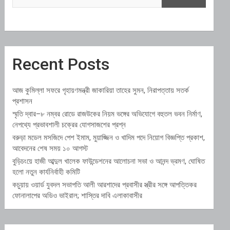
Recent Posts
আজ কুমিল্লা সফরে গৃহায়ণমন্ত্রী জাকারিয়া তাহের সুমন, নিরাপত্তায় সতর্ক
প্রশাসন
স্মৃতি দ্বার–৮ নম্বর রোডে রাজউকের নিয়ম ভঙ্গের অভিযোগে বহুতল ভবন নির্মাণ,
নেপথ্যে প্রভাবশালী চক্রের যোগসাজশের প্রশ্ন
বরুড়া মডেল মসজিদে পেশ ইমাম, মুয়াজ্জিন ও খাদিম পদে নিয়োগ বিজ্ঞপ্তি প্রকাশ,
আবেদনের শেষ সময় ১০ আগস্ট
বুড়িচংয়ে হাজী আব্দুল খালেক ফাউন্ডেশনের আলোচনা সভা ও আনন্দ ভ্রমণ, ঘোষিত
হলো নতুন কার্যনির্বাহী কমিটি
কচুয়ায় ওয়ার্ড যুবদল সভাপতি আলী আরশাদের প্রবাসীর স্ত্রীর সঙ্গে আপত্তিকর
ফোনালাপের অডিও ভাইরাল; শাস্তির দাবি এলাকাবাসীর