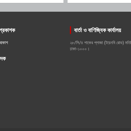
প্রকাশক
বার্তা ও বাণিজ্যিক কার্যালয়
আকাশ
২৮/সি/৪ শাকের প্লাজা (টয়েনবি রোড) মতি
ঢাকা-১০০০।
পাদক