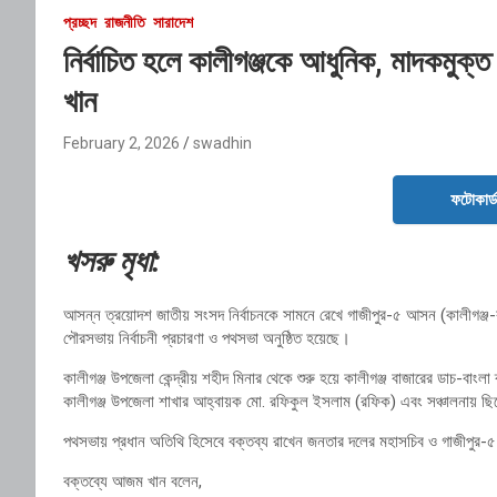
প্রচ্ছদ
রাজনীতি
সারাদেশ
নির্বাচিত হলে কালীগঞ্জকে আধুনিক, মাদকমু
খান
February 2, 2026
swadhin
ফটোকার্
খসরু মৃধা:
আসন্ন ত্রয়োদশ জাতীয় সংসদ নির্বাচনকে সামনে রেখে গাজীপুর-৫ আসন (কালীগঞ্জ-বা
পৌরসভায় নির্বাচনী প্রচারণা ও পথসভা অনুষ্ঠিত হয়েছে।
কালীগঞ্জ উপজেলা কেন্দ্রীয় শহীদ মিনার থেকে শুরু হয়ে কালীগঞ্জ বাজারের ডাচ-বা
কালীগঞ্জ উপজেলা শাখার আহ্বায়ক মো. রফিকুল ইসলাম (রফিক) এবং সঞ্চালনায় ছ
পথসভায় প্রধান অতিথি হিসেবে বক্তব্য রাখেন জনতার দলের মহাসচিব ও গাজীপুর-৫
বক্তব্যে আজম খান বলেন,