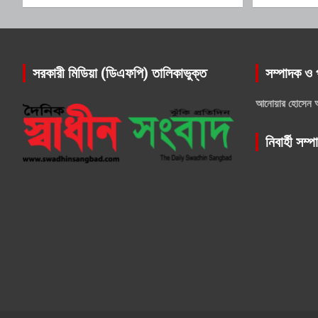
সরকারী মিডিয়া (ডিএফপি) তালিকাভুক্ত
সম্পাদক ও 
আনোয়ার হোসেন 
নিবার্হী সম্