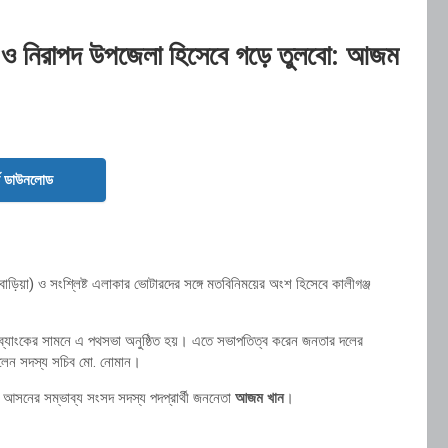
ক্ত ও নিরাপদ উপজেলা হিসেবে গড়ে তুলবো: আজম
ড ডাউনলোড
ড়িয়া) ও সংশ্লিষ্ট এলাকার ভোটারদের সঙ্গে মতবিনিময়ের অংশ হিসেবে কালীগঞ্জ
ংলা ব্যাংকের সামনে এ পথসভা অনুষ্ঠিত হয়। এতে সভাপতিত্ব করেন জনতার দলের
িলেন সদস্য সচিব মো. নোমান।
 আসনের সম্ভাব্য সংসদ সদস্য পদপ্রার্থী জননেতা
আজম খান
।