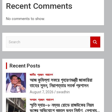
Recent Comments
No comments to show.
S
e
a
r
c
Recent Posts
h
জাতীয়
প্রচ্ছদ
সারাদেশ
আজ কুমিল্লা সফরে গৃহায়ণমন্ত্রী জাকারিয়া
তাহের সুমন, নিরাপত্তায় সতর্ক প্রশাসন
August 7, 2026
swadhin
অপরাধ
প্রচ্ছদ
সারাদেশ
স্মৃতি দ্বার–৮ নম্বর রোডে রাজউকের নিয়ম
ভঙ্গের অভিযোগে বহুতল ভবন নির্মাণ, নেপথ্যে