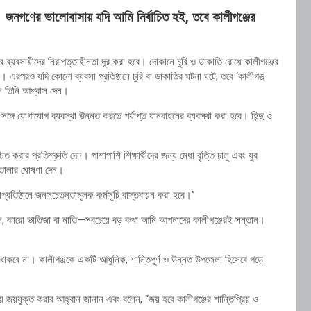
জনগণের ভালোবাসায় যদি আমি নির্বাচিত হই, তবে কালীগঞ্জের
রের ব্যবসায়ীদের নিরাপত্তাহীনতা দূর করা হবে। দোকানে চুরি ও ডাকাতি রোধে কালীগঞ্জের
বে। এরপরও যদি কোনো ব্যবসা প্রতিষ্ঠানে চুরি বা ডাকাতির ঘটনা ঘটে, তবে ‘কালীগঞ্জ
বলে তিনি আশ্বাস দেন।
গে যোগাযোগ ব্যবস্থা উন্নত করতে পর্যাপ্ত যানবাহনের ব্যবস্থা করা হবে। হিন্দু ও
ত করার প্রতিশ্রুতি দেন। পাশাপাশি শিক্ষার্থীদের জন্য মেধা বৃত্তি চালু এবং যুব
তোলার ঘোষণা দেন।
্ষাপ্রতিষ্ঠানে জনসচেতনতামূলক কর্মসূচি বাস্তবায়ন করা হবে।”
কারো ভাতিজা বা নাতি—সবচেয়ে বড় কথা আমি আপনাদের কালীগঞ্জেরই সন্তান।
থান থাকবে না। কালীগঞ্জকে একটি আধুনিক, শান্তিপূর্ণ ও উন্নত উপজেলা হিসেবে গড়ে
য়ে জয়যুক্ত করার আহ্বান জানান এবং বলেন, “জয় হবে কালীগঞ্জের শান্তিপ্রিয় ও