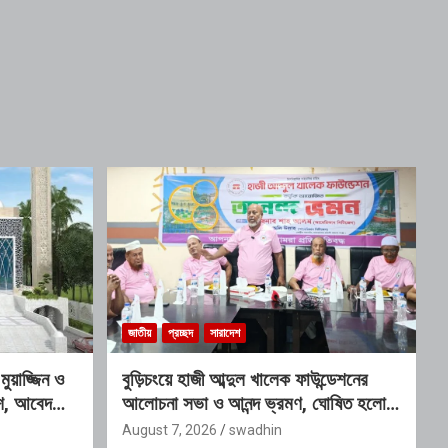
জাতীয়
প্রচ্ছদ
সারাদেশ
য়াজ্জিন ও
বুড়িচংয়ে হাজী আব্দুল খালেক ফাউন্ডেশনের
কাশ, আবেদনের
আলোচনা সভা ও আনন্দ ভ্রমণ, ঘোষিত হলো
নতুন কার্যনির্বাহী কমিটি
August 7, 2026
swadhin