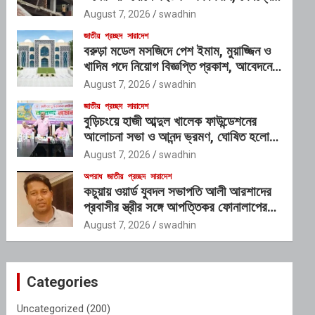
প্রভাবশালী চক্রের যোগসাজশের প্রশ্ন
August 7, 2026
swadhin
জাতীয়
প্রচ্ছদ
সারাদেশ
বরুড়া মডেল মসজিদে পেশ ইমাম, মুয়াজ্জিন ও
খাদিম পদে নিয়োগ বিজ্ঞপ্তি প্রকাশ, আবেদনের
শেষ সময় ১০ আগস্ট
August 7, 2026
swadhin
জাতীয়
প্রচ্ছদ
সারাদেশ
বুড়িচংয়ে হাজী আব্দুল খালেক ফাউন্ডেশনের
আলোচনা সভা ও আনন্দ ভ্রমণ, ঘোষিত হলো
নতুন কার্যনির্বাহী কমিটি
August 7, 2026
swadhin
অপরাধ
জাতীয়
প্রচ্ছদ
সারাদেশ
কচুয়ায় ওয়ার্ড যুবদল সভাপতি আলী আরশাদের
প্রবাসীর স্ত্রীর সঙ্গে আপত্তিকর ফোনালাপের
অডিও ভাইরাল; শাস্তির দাবি এলাকাবাসীর
August 7, 2026
swadhin
Categories
Uncategorized
(200)