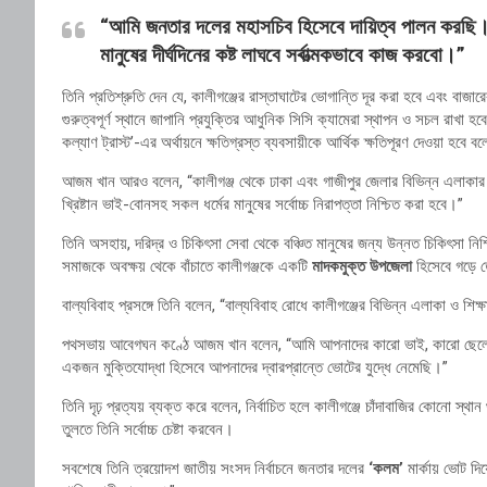
“আমি জনতার দলের মহাসচিব হিসেবে দায়িত্ব পালন করছি। 
মানুষের দীর্ঘদিনের কষ্ট লাঘবে সর্বাত্মকভাবে কাজ করবো।”
তিনি প্রতিশ্রুতি দেন যে, কালীগঞ্জের রাস্তাঘাটের ভোগান্তি দূর করা হবে এবং বাজা
গুরুত্বপূর্ণ স্থানে জাপানি প্রযুক্তির আধুনিক সিসি ক্যামেরা স্থাপন ও সচল রাখা হ
কল্যাণ ট্রাস্ট’-এর অর্থায়নে ক্ষতিগ্রস্ত ব্যবসায়ীকে আর্থিক ক্ষতিপূরণ দেওয়া হবে 
আজম খান আরও বলেন, “কালীগঞ্জ থেকে ঢাকা এবং গাজীপুর জেলার বিভিন্ন এলাকার সঙ্
খ্রিষ্টান ভাই-বোনসহ সকল ধর্মের মানুষের সর্বোচ্চ নিরাপত্তা নিশ্চিত করা হবে।”
তিনি অসহায়, দরিদ্র ও চিকিৎসা সেবা থেকে বঞ্চিত মানুষের জন্য উন্নত চিকিৎসা নিশ্চি
সমাজকে অবক্ষয় থেকে বাঁচাতে কালীগঞ্জকে একটি
মাদকমুক্ত উপজেলা
হিসেবে গড়ে 
বাল্যবিবাহ প্রসঙ্গে তিনি বলেন, “বাল্যবিবাহ রোধে কালীগঞ্জের বিভিন্ন এলাকা ও শিক
পথসভায় আবেগঘন কণ্ঠে আজম খান বলেন, “আমি আপনাদের কারো ভাই, কারো ছেলে, 
একজন মুক্তিযোদ্ধা হিসেবে আপনাদের দ্বারপ্রান্তে ভোটের যুদ্ধে নেমেছি।”
তিনি দৃঢ় প্রত্যয় ব্যক্ত করে বলেন, নির্বাচিত হলে কালীগঞ্জে চাঁদাবাজির কোনো স্
তুলতে তিনি সর্বোচ্চ চেষ্টা করবেন।
সবশেষে তিনি ত্রয়োদশ জাতীয় সংসদ নির্বাচনে জনতার দলের
‘কলম’
মার্কায় ভোট দি