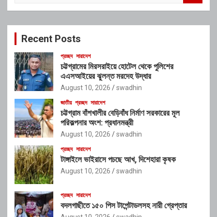
a
r
c
Recent Posts
h
প্রচ্ছদ
সারাদেশ
চট্টগ্রামের মিরসরাইয়ে হোটেল থেকে পুলিশের
এএসআইয়ের ঝুলন্ত মরদেহ উদ্ধার
August 10, 2026
swadhin
জাতীয়
প্রচ্ছদ
সারাদেশ
চট্টগ্রাম বাঁশখালীর বেড়িবাঁধ নির্মাণ সরকারের মূল
পরিকল্পনার অংশ: প্রধানমন্ত্রী
August 10, 2026
swadhin
প্রচ্ছদ
সারাদেশ
টাঙ্গাইলে ভাইরাসে পচছে আখ, দিশেহারা কৃষক
August 10, 2026
swadhin
প্রচ্ছদ
সারাদেশ
বদলগাছীতে ১৫০ পিস টাপেন্টাডলসহ নারী গ্রেপ্তার
August 10, 2026
swadhin