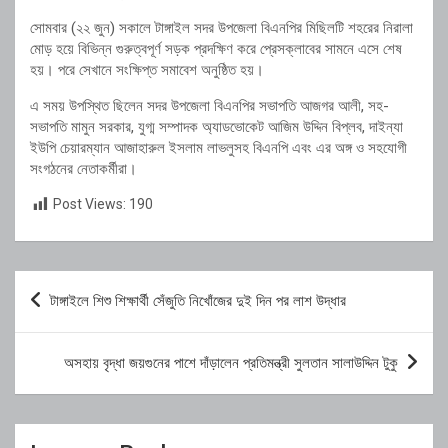
সোমবার (২২ জুন) সকালে টাঙ্গাইল সদর উপজেলা বিএনপির মিছিলটি শহরের নিরালা
মোড় হয়ে বিভিন্ন গুরুত্বপূর্ণ সড়ক প্রদক্ষিণ করে প্রেসক্লাবের সামনে এসে শেষ
হয়। পরে সেখানে সংক্ষিপ্ত সমাবেশ অনুষ্ঠিত হয়।
এ সময় উপস্থিত ছিলেন সদর উপজেলা বিএনপির সভাপতি আজগর আলী, সহ-
সভাপতি মামুন সরকার, যুগ্ম সম্পাদক অ্যাডভোকেট আজিম উদ্দিন বিপ্লব, দাইন্যা
ইউপি চেয়ারম্যান আজাহারুল ইসলাম লাভলুসহ বিএনপি এবং এর অঙ্গ ও সহযোগী
সংগঠনের নেতাকর্মীরা।
Post Views:
190
Post
টাঙ্গাইলে শিশু শিক্ষার্থী সেঁজুতি নিখোঁজের দুই দিন পর লাশ উদ্ধার
navigation
অসহায় বৃদ্ধা জয়গুনের পাশে দাঁড়ালেন প্রতিমন্ত্রী সুলতান সালাউদ্দিন টুকু