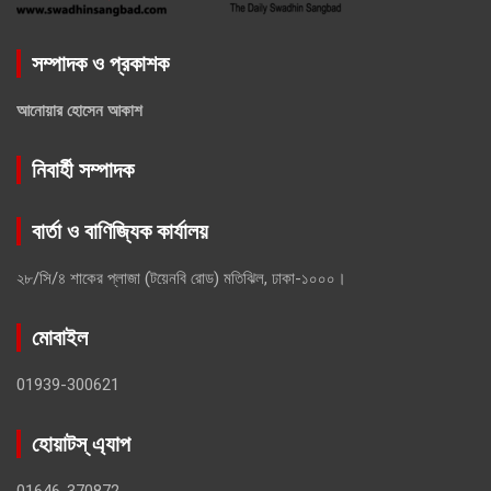
সম্পাদক ও প্রকাশক
আনোয়ার হোসেন আকাশ
নিবার্হী সম্পাদক
বার্তা ও বাণিজ্যিক কার্যালয়
২৮/সি/৪ শাকের প্লাজা (টয়েনবি রোড) মতিঝিল, ঢাকা-১০০০।
মোবাইল
01939-300621
হোয়াটস্ এ্যাপ
01646-370872