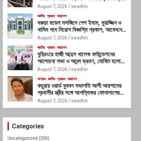
প্রভাবশালী চক্রের যোগসাজশের প্রশ্ন
August 7, 2026
swadhin
জাতীয়
প্রচ্ছদ
সারাদেশ
বরুড়া মডেল মসজিদে পেশ ইমাম, মুয়াজ্জিন ও
খাদিম পদে নিয়োগ বিজ্ঞপ্তি প্রকাশ, আবেদনের
শেষ সময় ১০ আগস্ট
August 7, 2026
swadhin
জাতীয়
প্রচ্ছদ
সারাদেশ
বুড়িচংয়ে হাজী আব্দুল খালেক ফাউন্ডেশনের
আলোচনা সভা ও আনন্দ ভ্রমণ, ঘোষিত হলো
নতুন কার্যনির্বাহী কমিটি
August 7, 2026
swadhin
অপরাধ
জাতীয়
প্রচ্ছদ
সারাদেশ
কচুয়ায় ওয়ার্ড যুবদল সভাপতি আলী আরশাদের
প্রবাসীর স্ত্রীর সঙ্গে আপত্তিকর ফোনালাপের
অডিও ভাইরাল; শাস্তির দাবি এলাকাবাসীর
August 7, 2026
swadhin
Categories
Uncategorized
(200)