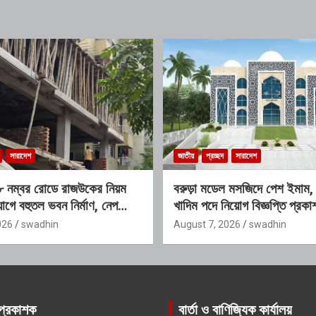
সারাদেশ
জাতীয়
প্রচ্ছদ
সারাদেশ
র–৮ নম্বর রোডে রাজউকের নিয়ম
বরুড়া মডেল মসজিদে পেশ ইমাম, মু
োগে বহুতল ভবন নির্মাণ, নেপথ্যে
খাদিম পদে নিয়োগ বিজ্ঞপ্তি প্র
চক্রের যোগসাজশের প্রশ্ন
শেষ সময় ১০ আগস্ট
026
swadhin
August 7, 2026
swadhin
প্রকাশক
বার্তা ও বাণিজ্যিক কার্যালয়