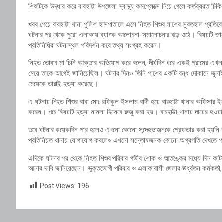
শিশুটিকে উদ্ধার করে বারহাট্টা উপজেলা স্বাস্থ্য কমপ্লেক্সে নিয়ে গেলে কর্তব্যরত
খবর পেয়ে বারহাট্টা থানা পুলিশ হাসপাতালে এসে নিহত শিশুর লাশের সুরতহাল প্র
ঘটনার পর থেকে পুরো এলাকায় ব্যাপক আলোচনা-সমালোচনার ঝড় ওঠে। বিষয়টি জানতে 
প্রতিনিধিরা ঘটনাস্থল পরিদর্শন করে তথ্য সংগ্রহ করেন।
নিহত তোবার মা চিনি আক্তার অভিযোগ করে বলেন, দীর্ঘদিন ধরে একই গ্রামের এখলাছ
মেয়ে তাকে আগেই জানিয়েছিল। ঘটনার দিনও তিনি পাশের একটি বন্ধ দোকানে জুনাই
মেয়েকে তারাই হত্যা করেছে।
এ ঘটনায় নিহত শিশুর বাবা মোঃ রফিকুল ইসলাম বাদী হয়ে বারহাট্টা থানার অফিসার ইনচ
করেন। পরে বিষয়টি হত্যা মামলা হিসেবে রুজু করা হয়। বারহাট্টা থানায় দায়ের হ
তবে ঘটনার কয়েকদিন পার হলেও এখনো কোনো সন্দেহভাজনকে গ্রেফতার করা হয়নি ব
প্রতিনিয়ত থানায় যোগাযোগ করলেও এখনো সন্তোষজনক কোনো অগ্রগতি দেখতে পা
এদিকে ঘটনার পর থেকে নিহত শিশুর পরিবার গভীর শোক ও আতঙ্কের মধ্যে দিন কাট
আনার দাবি জানিয়েছেন। ভুক্তভোগী পরিবার ও এলাকাবাসী জেলার ঊর্ধ্বতন কর্মকর্তা,
Post Views:
196