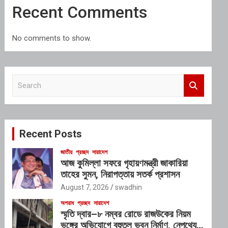
Recent Comments
No comments to show.
S
e
a
r
c
Recent Posts
h
জাতীয়
প্রচ্ছদ
সারাদেশ
আজ কুমিল্লা সফরে গৃহায়ণমন্ত্রী জাকারিয়া
তাহের সুমন, নিরাপত্তায় সতর্ক প্রশাসন
August 7, 2026
swadhin
অপরাধ
প্রচ্ছদ
সারাদেশ
স্মৃতি দ্বার–৮ নম্বর রোডে রাজউকের নিয়ম
ভঙ্গের অভিযোগে বহুতল ভবন নির্মাণ, নেপথ্যে