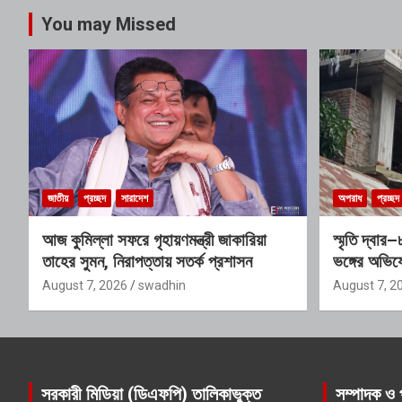
You may Missed
জাতীয়
প্রচ্ছদ
সারাদেশ
অপরাধ
প্রচ্ছদ
আজ কুমিল্লা সফরে গৃহায়ণমন্ত্রী জাকারিয়া
স্মৃতি দ্বা
তাহের সুমন, নিরাপত্তায় সতর্ক প্রশাসন
ভঙ্গের অভিয
প্রভাবশালী 
August 7, 2026
swadhin
August 7, 2
সরকারী মিডিয়া (ডিএফপি) তালিকাভুক্ত
সম্পাদক ও 