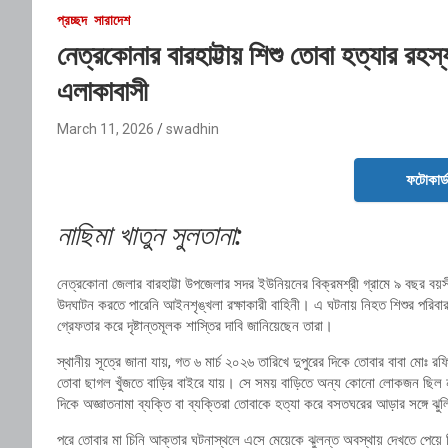
প্রচ্ছদ
সারাদেশ
নেত্রকোনার বারহাট্টায় শিশু তোবা হত্যার রহ
এলাকাবাসী
March 11, 2026
swadhin
ফটোকার্
নাছিমা খাতুন সুলতানা:
নেত্রকোনা জেলার বারহাট্টা উপজেলার সদর ইউনিয়নের বিক্রমশ্রী গ্রামে ৯ বছর ব
উদঘাটন করতে পারেনি আইনশৃঙ্খলা রক্ষাকারী বাহিনী। এ ঘটনায় নিহত শিশুর পরিবা
গ্রেফতার করে দৃষ্টান্তমূলক শাস্তির দাবি জানিয়েছেন তারা।
স্থানীয় সূত্রে জানা যায়, গত ৬ মার্চ ২০২৬ তারিখে দুপুরের দিকে তোবার বাবা মোঃ
তোবা ছাগল খুঁজতে বাড়ির বাইরে যায়। সে সময় বাড়িতে অন্য কোনো লোকজন ছিল 
দিকে অজ্ঞাতনামা ব্যক্তি বা ব্যক্তিরা তোবাকে হত্যা করে বসতঘরের আড়ার সঙ্গে ঝু
পরে তোবার মা চিনি আক্তার ঘটনাস্থলে এসে মেয়েকে ঝুলন্ত অবস্থায় দেখতে পেয়ে