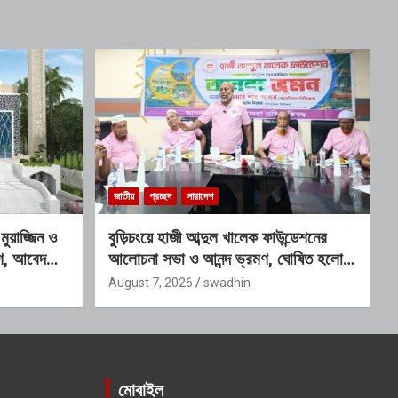
জাতীয়
প্রচ্ছদ
সারাদেশ
য়াজ্জিন ও
বুড়িচংয়ে হাজী আব্দুল খালেক ফাউন্ডেশনের
কাশ, আবেদনের
আলোচনা সভা ও আনন্দ ভ্রমণ, ঘোষিত হলো
নতুন কার্যনির্বাহী কমিটি
August 7, 2026
swadhin
মোবাইল