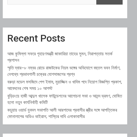
Recent Posts
আজ কুমিল্লা সফরে গৃহায়ণমন্ত্রী জাকারিয়া তাহের সুমন, নিরাপত্তায় সতর্ক
প্রশাসন
স্মৃতি দ্বার–৮ নম্বর রোডে রাজউকের নিয়ম ভঙ্গের অভিযোগে বহুতল ভবন নির্মাণ,
নেপথ্যে প্রভাবশালী চক্রের যোগসাজশের প্রশ্ন
বরুড়া মডেল মসজিদে পেশ ইমাম, মুয়াজ্জিন ও খাদিম পদে নিয়োগ বিজ্ঞপ্তি প্রকাশ,
আবেদনের শেষ সময় ১০ আগস্ট
বুড়িচংয়ে হাজী আব্দুল খালেক ফাউন্ডেশনের আলোচনা সভা ও আনন্দ ভ্রমণ, ঘোষিত
হলো নতুন কার্যনির্বাহী কমিটি
কচুয়ায় ওয়ার্ড যুবদল সভাপতি আলী আরশাদের প্রবাসীর স্ত্রীর সঙ্গে আপত্তিকর
ফোনালাপের অডিও ভাইরাল; শাস্তির দাবি এলাকাবাসীর