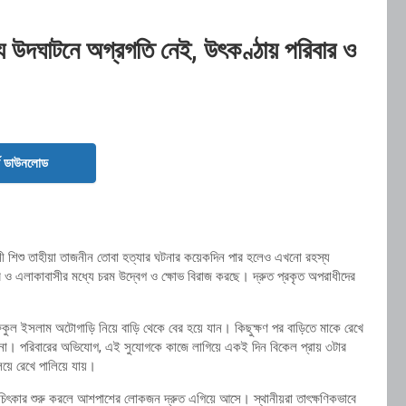
স্য উদঘাটনে অগ্রগতি নেই, উৎকণ্ঠায় পরিবার ও
ড ডাউনলোড
য়সী শিশু তাহীয়া তাজনীন তোবা হত্যার ঘটনার কয়েকদিন পার হলেও এখনো রহস্য
র ও এলাকাবাসীর মধ্যে চরম উদ্বেগ ও ক্ষোভ বিরাজ করছে। দ্রুত প্রকৃত অপরাধীদের
 রফিকুল ইসলাম অটোগাড়ি নিয়ে বাড়ি থেকে বের হয়ে যান। কিছুক্ষণ পর বাড়িতে মাকে রেখে
না। পরিবারের অভিযোগ, এই সুযোগকে কাজে লাগিয়ে একই দিন বিকেল প্রায় ৩টার
লিয়ে রেখে পালিয়ে যায়।
 চিৎকার শুরু করলে আশপাশের লোকজন দ্রুত এগিয়ে আসে। স্থানীয়রা তাৎক্ষণিকভাবে