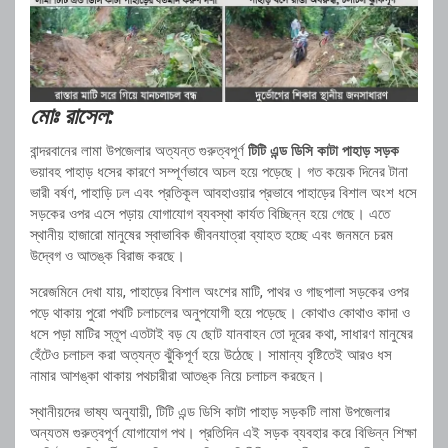
মোঃ রাসেল:
বান্দরবানের লামা উপজেলার অত্যন্ত গুরুত্বপূর্ণ
টিটি এন্ড ডিসি কাটা পাহাড় সড়ক
ভয়াবহ পাহাড় ধসের কারণে সম্পূর্ণভাবে অচল হয়ে পড়েছে। গত কয়েক দিনের টানা
ভারী বর্ষণ, পাহাড়ি ঢল এবং প্রতিকূল আবহাওয়ার প্রভাবে পাহাড়ের বিশাল অংশ ধসে
সড়কের ওপর এসে পড়ায় যোগাযোগ ব্যবস্থা কার্যত বিচ্ছিন্ন হয়ে গেছে। এতে
স্থানীয় হাজারো মানুষের স্বাভাবিক জীবনযাত্রা ব্যাহত হচ্ছে এবং জনমনে চরম
উদ্বেগ ও আতঙ্ক বিরাজ করছে।
সরেজমিনে দেখা যায়, পাহাড়ের বিশাল অংশের মাটি, পাথর ও গাছপালা সড়কের ওপর
পড়ে থাকায় পুরো পথটি চলাচলের অনুপযোগী হয়ে পড়েছে। কোথাও কোথাও কাদা ও
ধসে পড়া মাটির স্তূপ এতটাই বড় যে ছোট যানবাহন তো দূরের কথা, সাধারণ মানুষের
হেঁটেও চলাচল করা অত্যন্ত ঝুঁকিপূর্ণ হয়ে উঠেছে। সামান্য বৃষ্টিতেই আরও ধস
নামার আশঙ্কা থাকায় পথচারীরা আতঙ্ক নিয়ে চলাচল করছেন।
স্থানীয়দের ভাষ্য অনুযায়ী, টিটি এন্ড ডিসি কাটা পাহাড় সড়কটি লামা উপজেলার
অন্যতম গুরুত্বপূর্ণ যোগাযোগ পথ। প্রতিদিন এই সড়ক ব্যবহার করে বিভিন্ন শিক্ষা