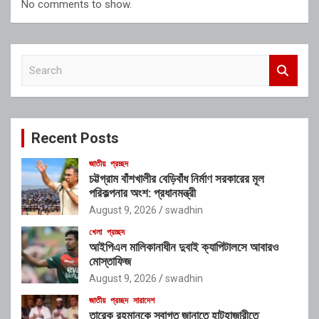
No comments to show.
S
e
a
r
c
Recent Posts
h
জাতীয়
প্রচ্ছদ
চট্টগ্রাম বাঁশখালীর বেড়িবাঁধ নির্মাণ সরকারের মূল
পরিকল্পনার অংশ: প্রধানমন্ত্রী
August 9, 2026
swadhin
খেলা
প্রচ্ছদ
আইপিএল মালিকানাধীন দুবাই ক্যাপিটালসে আবারও
মোস্তাফিজ
August 9, 2026
swadhin
জাতীয়
প্রচ্ছদ
সারাদেশ
তারেক রহমানকে স্বাগত জানাতে হাটহাজারীতে