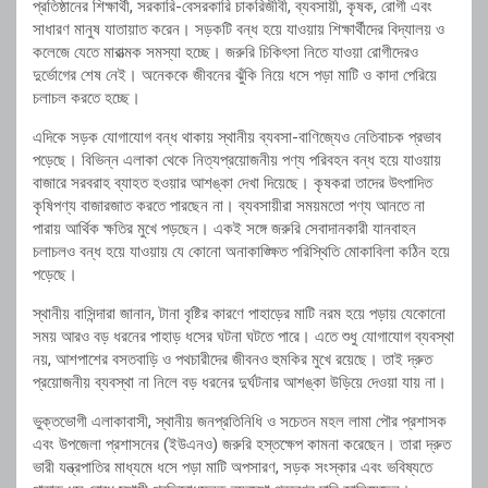
প্রতিষ্ঠানের শিক্ষার্থী, সরকারি-বেসরকারি চাকরিজীবী, ব্যবসায়ী, কৃষক, রোগী এবং
সাধারণ মানুষ যাতায়াত করেন। সড়কটি বন্ধ হয়ে যাওয়ায় শিক্ষার্থীদের বিদ্যালয় ও
কলেজে যেতে মারাত্মক সমস্যা হচ্ছে। জরুরি চিকিৎসা নিতে যাওয়া রোগীদেরও
দুর্ভোগের শেষ নেই। অনেককে জীবনের ঝুঁকি নিয়ে ধসে পড়া মাটি ও কাদা পেরিয়ে
চলাচল করতে হচ্ছে।
এদিকে সড়ক যোগাযোগ বন্ধ থাকায় স্থানীয় ব্যবসা-বাণিজ্যেও নেতিবাচক প্রভাব
পড়েছে। বিভিন্ন এলাকা থেকে নিত্যপ্রয়োজনীয় পণ্য পরিবহন বন্ধ হয়ে যাওয়ায়
বাজারে সরবরাহ ব্যাহত হওয়ার আশঙ্কা দেখা দিয়েছে। কৃষকরা তাদের উৎপাদিত
কৃষিপণ্য বাজারজাত করতে পারছেন না। ব্যবসায়ীরা সময়মতো পণ্য আনতে না
পারায় আর্থিক ক্ষতির মুখে পড়ছেন। একই সঙ্গে জরুরি সেবাদানকারী যানবাহন
চলাচলও বন্ধ হয়ে যাওয়ায় যে কোনো অনাকাঙ্ক্ষিত পরিস্থিতি মোকাবিলা কঠিন হয়ে
পড়েছে।
স্থানীয় বাসিন্দারা জানান, টানা বৃষ্টির কারণে পাহাড়ের মাটি নরম হয়ে পড়ায় যেকোনো
সময় আরও বড় ধরনের পাহাড় ধসের ঘটনা ঘটতে পারে। এতে শুধু যোগাযোগ ব্যবস্থা
নয়, আশপাশের বসতবাড়ি ও পথচারীদের জীবনও হুমকির মুখে রয়েছে। তাই দ্রুত
প্রয়োজনীয় ব্যবস্থা না নিলে বড় ধরনের দুর্ঘটনার আশঙ্কা উড়িয়ে দেওয়া যায় না।
ভুক্তভোগী এলাকাবাসী, স্থানীয় জনপ্রতিনিধি ও সচেতন মহল লামা পৌর প্রশাসক
এবং উপজেলা প্রশাসনের (ইউএনও) জরুরি হস্তক্ষেপ কামনা করেছেন। তারা দ্রুত
ভারী যন্ত্রপাতির মাধ্যমে ধসে পড়া মাটি অপসারণ, সড়ক সংস্কার এবং ভবিষ্যতে