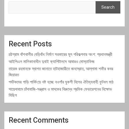
Search
Recent Posts
চট্টগ্রাম বাঁশখালীর বেড়িবাঁধ নির্মাণ সরকারের মূল পরিকল্পনার অংশ: প্রধানমন্ত্রী
আইপিএল মালিকানাধীন দুবাই ক্যাপিটালসে আবারও মোস্তাফিজ
তারেক রহমানকে স্বাগত জানাতে হাটহাজারীতে জনস্রোত, আল্লামা শফীর কবর
জিয়ারত
পর্যটকদের গাড়ি পার্কিংয়ে নষ্ট হচ্ছে নওগাঁর ঘুকশী বিলের ঐতিহ্যবাহী ফুটবল মাঠ
সায়েদাবাদে চাঁদাবাজি-সন্ত্রাস ও মাদকের বিরুদ্ধে শ্রমিক ফেডারেশনের বিক্ষোভ
মিছিল
Recent Comments