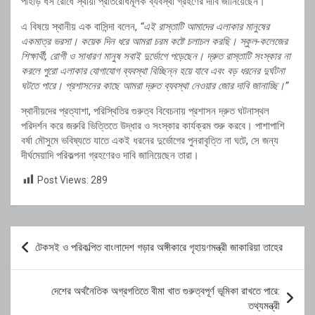
পাহাড় ধস রোধে স্থায়ী প্রতিরোধমূলক ব্যবস্থা গ্রহণের দাবি জানিয়েছেন।
এ বিষয়ে স্থানীয় এক বাসিন্দা বলেন,
“এই রাস্তাটি আমাদের এলাকার মানুষের
একমাত্র ভরসা। কয়েক দিন ধরে আমরা চরম কষ্টে চলাচল করছি। স্কুল-কলেজের
শিক্ষার্থী, রোগী ও সাধারণ মানুষ সবাই দুর্ভোগে পড়েছেন। দ্রুত রাস্তাটি সংস্কার না
করলে পুরো এলাকার যোগাযোগ ব্যবস্থা বিচ্ছিন্ন হয়ে যাবে এবং বড় ধরনের দুর্ঘটনা
ঘটতে পারে। প্রশাসনের কাছে আমরা দ্রুত ব্যবস্থা নেওয়ার জোর দাবি জানাচ্ছি।”
স্থানীয়দের প্রত্যাশা, পরিস্থিতির গুরুত্ব বিবেচনায় প্রশাসন দ্রুত ঘটনাস্থল
পরিদর্শন করে জরুরি ভিত্তিতে উদ্ধার ও সংস্কার কার্যক্রম শুরু করবে। পাশাপাশি
বর্ষা মৌসুমে ভবিষ্যতে যাতে একই ধরনের দুর্ভোগের পুনরাবৃত্তি না ঘটে, সে জন্য
দীর্ঘমেয়াদি পরিকল্পনা গ্রহণেরও দাবি জানিয়েছেন তারা।
Post Views:
289
Post
টেকসই ও পরিকল্পিত বাংলাদেশ গড়ার অঙ্গীকারে গৃহায়ণমন্ত্রী জাকারিয়া তাহের
navigation
দেশের অর্থনৈতিক অগ্রগতিতে বীমা খাত গুরুত্বপূর্ণ ভূমিকা রাখতে পারে:
তথ্যমন্ত্রী