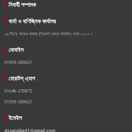
নিবার্হী সম্পাদক
বার্তা ও বাণিজ্যিক কার্যালয়
২৮/সি/৪ শাকের প্লাজা (টয়েনবি রোড) মতিঝিল, ঢাকা-১০০০।
মোবাইল
01939-300621
হোয়াটস্ এ্যাপ
01646-370872
01939-300621
ইমেইল
dssangbad1@gmail.com