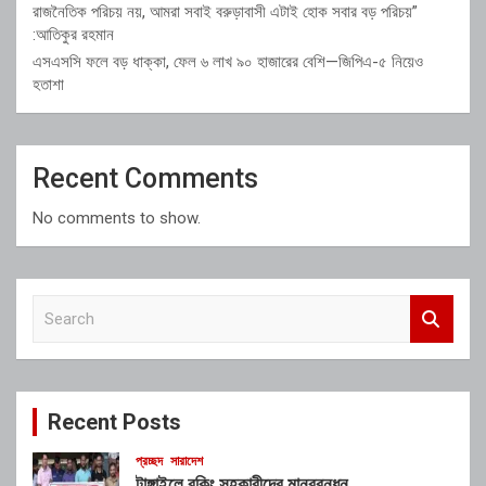
রাজনৈতিক পরিচয় নয়, আমরা সবাই বরুড়াবাসী এটাই হোক সবার বড় পরিচয়”
:আতিকুর রহমান
এসএসসি ফলে বড় ধাক্কা, ফেল ৬ লাখ ৯০ হাজারের বেশি—জিপিএ-৫ নিয়েও
হতাশা
Recent Comments
No comments to show.
S
e
a
r
c
Recent Posts
h
প্রচ্ছদ
সারাদেশ
টাঙ্গাইলে বুকিং সহকারীদের মানববন্ধন