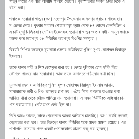
খাতুন নামের এক নারী আসামি পালিয়ে গেছেন। বৃহস্পতিবার সকাল ৬টার দিকে এ
ঘটনা ঘটে।
পলাতক মনোয়ারা খাতুন (৩০) মহেশপুর উপজেলার জলিলপুর গ্রামের শাহজাহান
মণ্ডলের মেয়ে। বুধবার সকালে গোয়ালপাড়া গ্রাম থেকে ৮৪ বোতল ফেনসিডিল ও
একটি সুজুকি জিকসার মোটরসাইকেলসহ মনোয়ারা খাতুন ও তার সঙ্গী নাজমুল হুদাকে
আটক করে মহেশপুর ৫৮ বিজিবির গয়েশপুর বিওপির সদস্যরা।
বিষয়টি নিশ্চিত করেছেন চুয়াডাঙ্গা জেলার অতিরিক্ত পুলিশ সুপার মোহাম্মদ রিয়াজুল
ইসলাম।
তাকে থানার নারী ও শিশু ডেস্কের রাখা হয়। ভোরে পুলিশের চোখ ফাঁকি দিয়ে
কৌশলে পালিয়ে যান মনোয়ারা। আজ তাকে আদালতে পাঠানোর কথা ছিল।
চুয়াডাঙ্গা জেলার অতিরিক্ত পুলিশ সুপার মোহাম্মদ রিয়াজুল ইসলাম জানান,
মনোয়ারাকে নারী ও শিশু ডেস্কের রাখা হয়। ৬টার দিকে বাথরুমে যাওয়ার কথা
জানিয়ে থানা থেকে দৌড়ে পালিয়ে যান মনোয়ারা। এ সময় ডিউটিরত অফিসার চা-
পান করতে যায়। গেটে তখন কেউ ছিল না।
তিনি আরও জানান, তাকে গ্রেফতারে আমরা অভিযান চালাচ্ছি। আশা করছি দ্রুতই
গ্রেফতার করা হবে। তার বিরুদ্ধে থানায় বিজিবির পক্ষে মাদক মামলা রয়েছে। এর
পাশাপাশি আমাদের পক্ষে একটি পেনালকোডে মামলা রুজু করা হয়েছে।