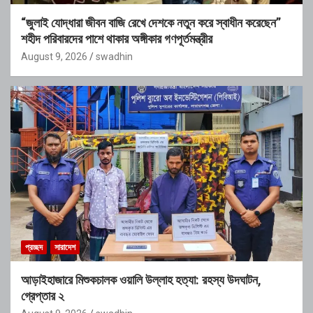
“জুলাই যোদ্ধারা জীবন বাজি রেখে দেশকে নতুন করে স্বাধীন করেছেন”
শহীদ পরিবারদের পাশে থাকার অঙ্গীকার গণপূর্তমন্ত্রীর
August 9, 2026
swadhin
প্রচ্ছদ
সারাদেশ
আড়াইহাজারে মিশুকচালক ওয়ালি উল্লাহ হত্যা: রহস্য উদঘাটন,
গ্রেপ্তার ২