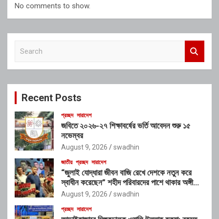
No comments to show.
S
e
a
r
c
Recent Posts
h
প্রচ্ছদ
সারাদেশ
জবিতে ২০২৬-২৭ শিক্ষাবর্ষের ভর্তি আবেদন শুরু ১৫
নভেম্বর
August 9, 2026
swadhin
জাতীয়
প্রচ্ছদ
সারাদেশ
“জুলাই যোদ্ধারা জীবন বাজি রেখে দেশকে নতুন করে
স্বাধীন করেছেন” শহীদ পরিবারদের পাশে থাকার অঙ্গীকার
গণপূর্তমন্ত্রীর
August 9, 2026
swadhin
প্রচ্ছদ
সারাদেশ