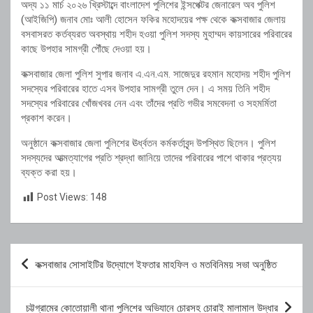
অদ্য
১১
মার্চ
২০২৬
খ্রিস্টাব্দে
বাংলাদেশ
পুলিশের
ইন্সপেক্টর
জেনারেল
অব
পুলিশ
(
আইজিপি)
জনাব
মোঃ
আলী
হোসেন
ফকির
মহোদয়ের
পক্ষ
থেকে
কক্সবাজার
জেলায়
বসবাসরত
কর্তব্যরত
অবস্থায়
শহীদ
হওয়া
পুলিশ
সদস্য
মুহাম্মদ
কায়সারের
পরিবারের
কাছে
উপহার
সামগ্রী
পৌঁছে
দেওয়া
হয়।
কক্সবাজার
জেলা
পুলিশ
সুপার
জনাব
এ.
এন.
এম.
সাজেদুর
রহমান
মহোদয়
শহীদ
পুলিশ
সদস্যের
পরিবারের
হাতে
এসব
উপহার
সামগ্রী
তুলে
দেন।
এ
সময়
তিনি
শহীদ
সদস্যের
পরিবারের
খোঁজখবর
নেন
এবং
তাঁদের
প্রতি
গভীর
সমবেদনা
ও
সহমর্মিতা
প্রকাশ
করেন।
অনুষ্ঠানে
কক্সবাজার
জেলা
পুলিশের
ঊর্ধ্বতন
কর্মকর্তাবৃন্দ
উপস্থিত
ছিলেন।
পুলিশ
সদস্যদের
আত্মত্যাগের
প্রতি
শ্রদ্ধা
জানিয়ে
তাদের
পরিবারের
পাশে
থাকার
প্রত্যয়
ব্যক্ত
করা
হয়।
Post Views:
148
Post
কক্সবাজার সোসাইটির উদ্যোগে ইফতার মাহফিল ও মতবিনিময় সভা অনুষ্ঠিত
navigation
চট্টগ্রামের কোতোয়ালী থানা পুলিশের অভিযানে চোরসহ চোরাই মালামাল উদ্ধার