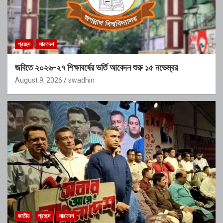
প্রচ্ছদ
সারাদেশ
জবিতে ২০২৬-২৭ শিক্ষাবর্ষের ভর্তি আবেদন শুরু ১৫ নভেম্বর
August 9, 2026
swadhin
জাতীয়
প্রচ্ছদ
সারাদেশ