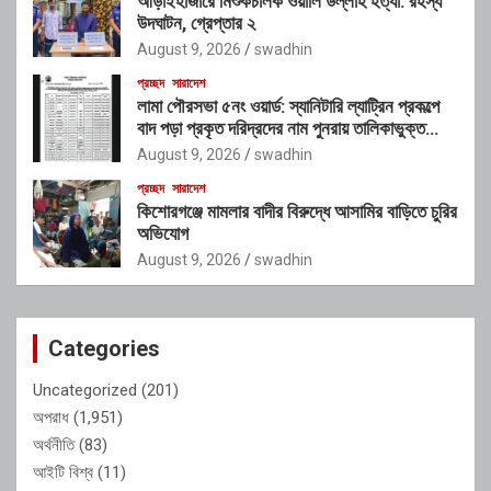
আড়াইহাজারে মিশুকচালক ওয়ালি উল্লাহ হত্যা: রহস্য
উদঘাটন, গ্রেপ্তার ২
August 9, 2026
swadhin
প্রচ্ছদ
সারাদেশ
লামা পৌরসভা ৫নং ওয়ার্ড: স্যানিটারি ল্যাট্রিন প্রকল্পে
বাদ পড়া প্রকৃত দরিদ্রদের নাম পুনরায় তালিকাভুক্ত
করার আহ্বান
August 9, 2026
swadhin
প্রচ্ছদ
সারাদেশ
কিশোরগঞ্জে মামলার বাদীর বিরুদ্ধে আসামির বাড়িতে চুরির
অভিযোগ
August 9, 2026
swadhin
Categories
Uncategorized
(201)
অপরাধ
(1,951)
অর্থনীতি
(83)
আইটি বিশ্ব
(11)