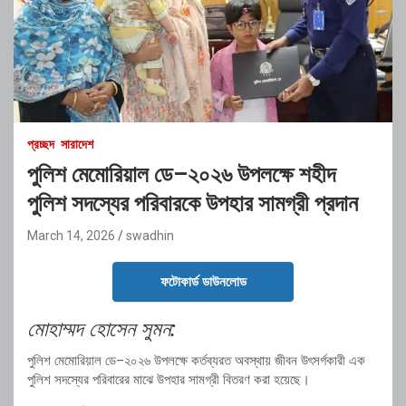
প্রচ্ছদ
সারাদেশ
পুলিশ মেমোরিয়াল ডে–২০২৬ উপলক্ষে শহীদ
পুলিশ সদস্যের পরিবারকে উপহার সামগ্রী প্রদান
March 14, 2026
swadhin
ফটোকার্ড ডাউনলোড
মোহাম্মদ
হোসেন
সুমন:
পুলিশ
মেমোরিয়াল
ডে–
২০২৬
উপলক্ষে
কর্তব্যরত
অবস্থায়
জীবন
উৎসর্গকারী
এক
পুলিশ
সদস্যের
পরিবারের
মাঝে
উপহার
সামগ্রী
বিতরণ
করা
হয়েছে।