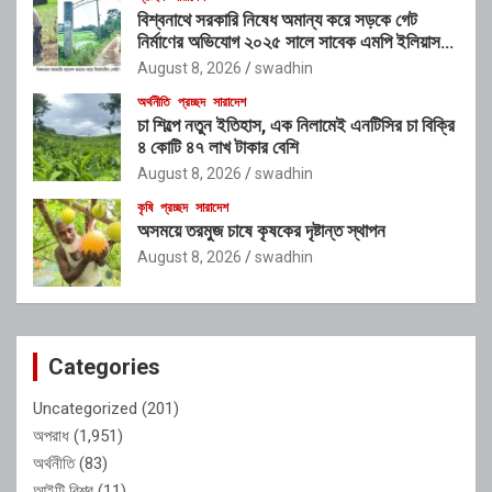
বিশ্বনাথে সরকারি নিষেধ অমান্য করে সড়কে গেট
নির্মাণের অভিযোগ ২০২৫ সালে সাবেক এমপি ইলিয়াস
আলীর নামে নামফলক স্থাপনের অভিযোগ
August 8, 2026
swadhin
অর্থনীতি
প্রচ্ছদ
সারাদেশ
চা শিল্পে নতুন ইতিহাস, এক নিলামেই এনটিসির চা বিক্রি
৪ কোটি ৪৭ লাখ টাকার বেশি
August 8, 2026
swadhin
কৃষি
প্রচ্ছদ
সারাদেশ
অসময়ে তরমুজ চাষে কৃষকের দৃষ্টান্ত স্থাপন
August 8, 2026
swadhin
Categories
Uncategorized
(201)
অপরাধ
(1,951)
অর্থনীতি
(83)
আইটি বিশ্ব
(11)