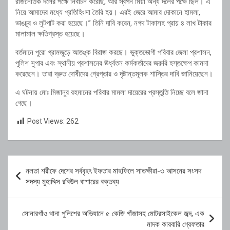
রাজনৈতিক দলের পক্ষে নির্বাচন করেছি, আর স্বপন মিয়া অন্য দলের পক্ষে ছিল। এ
নিয়ে আমাদের মধ্যে প্রতিহিংসা তৈরি হয়। এরই জেরে আমার দোকানে হামলা,
ভাঙচুর ও লুটপাট করা হয়েছে।” তিনি দাবি করেন, নগদ টাকাসহ প্রায় ৪ লাখ টাকার
মালামাল ক্ষতিগ্রস্ত হয়েছে।
বর্তমানে পুরো গ্রামজুড়ে আতঙ্ক বিরাজ করছে। ভুক্তভোগী পরিবার জেলা প্রশাসন,
পুলিশ সুপার এবং স্থানীয় প্রশাসনের ঊর্ধ্বতন কর্মকর্তাদের জরুরি হস্তক্ষেপ কামনা
করেছেন। তারা দ্রুত দোষীদের গ্রেপ্তার ও দৃষ্টান্তমূলক শাস্তির দাবি জানিয়েছেন।
এ ঘটনায় মোঃ মিজানুর রহমানের পরিবার মামলা দায়েরের প্রস্তুতি নিচ্ছে বলে জানা
গেছে।
Post Views:
262
Post
নলতা শরীফে দেশের সর্ববৃহৎ ইফতার মাহফিলে সাতক্ষীরা-৩ আসনের সংসদ
navigation
সদস্য মুহাদ্দিস রবিউল বাশারের বক্তব্য
সোনারগাঁও থানা পুলিশের অভিযানে ৫ কেজি গাঁজাসহ মোটরসাইকেল জব্দ, এক
মাদক কারবারি গ্রেফতার