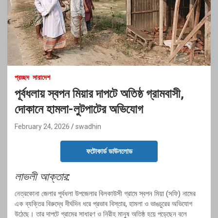
প্রচ্ছদ
সারাদেশ
পূর্বধলায় স্বপন মিয়ার দাপটে অতিষ্ঠ গ্রামবাসী,
দোকানে হামলা-লুটপাটের অভিযোগ
February 24, 2026
swadhin
ফটোকার্ড ডাউনলোড
লাভলী আক্তার:
নেত্রকোনা জেলার পূর্বধলা উপজেলার বিলকাউসী গ্রামে স্বপন মিয়া (সফি) নামের
এক ব্যক্তির বিরুদ্ধে দীর্ঘদিন ধরে প্রভাব বিস্তার, হামলা ও ভাঙচুরের অভিযোগ
উঠেছে। তার দাপটে গ্রামের সাধারণ ও নিরীহ মানুষ অতিষ্ঠ হয়ে পড়েছেন বলে