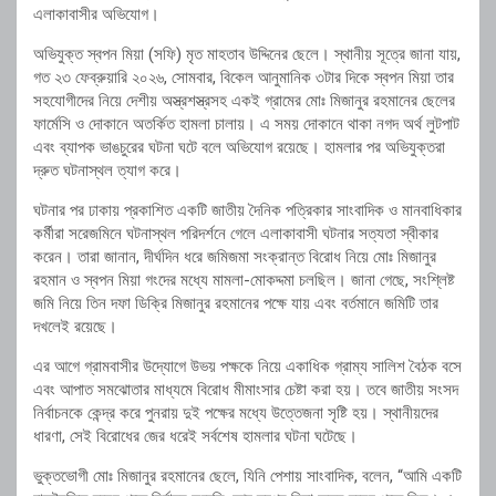
এলাকাবাসীর অভিযোগ।
অভিযুক্ত স্বপন মিয়া (সফি) মৃত মাহতাব উদ্দিনের ছেলে। স্থানীয় সূত্রে জানা যায়,
গত ২৩ ফেব্রুয়ারি ২০২৬, সোমবার, বিকেল আনুমানিক ৩টার দিকে স্বপন মিয়া তার
সহযোগীদের নিয়ে দেশীয় অস্ত্রশস্ত্রসহ একই গ্রামের মোঃ মিজানুর রহমানের ছেলের
ফার্মেসি ও দোকানে অতর্কিত হামলা চালায়। এ সময় দোকানে থাকা নগদ অর্থ লুটপাট
এবং ব্যাপক ভাঙচুরের ঘটনা ঘটে বলে অভিযোগ রয়েছে। হামলার পর অভিযুক্তরা
দ্রুত ঘটনাস্থল ত্যাগ করে।
ঘটনার পর ঢাকায় প্রকাশিত একটি জাতীয় দৈনিক পত্রিকার সাংবাদিক ও মানবাধিকার
কর্মীরা সরেজমিনে ঘটনাস্থল পরিদর্শনে গেলে এলাকাবাসী ঘটনার সত্যতা স্বীকার
করেন। তারা জানান, দীর্ঘদিন ধরে জমিজমা সংক্রান্ত বিরোধ নিয়ে মোঃ মিজানুর
রহমান ও স্বপন মিয়া গংদের মধ্যে মামলা-মোকদ্দমা চলছিল। জানা গেছে, সংশ্লিষ্ট
জমি নিয়ে তিন দফা ডিক্রি মিজানুর রহমানের পক্ষে যায় এবং বর্তমানে জমিটি তার
দখলেই রয়েছে।
এর আগে গ্রামবাসীর উদ্যোগে উভয় পক্ষকে নিয়ে একাধিক গ্রাম্য সালিশ বৈঠক বসে
এবং আপাত সমঝোতার মাধ্যমে বিরোধ মীমাংসার চেষ্টা করা হয়। তবে জাতীয় সংসদ
নির্বাচনকে কেন্দ্র করে পুনরায় দুই পক্ষের মধ্যে উত্তেজনা সৃষ্টি হয়। স্থানীয়দের
ধারণা, সেই বিরোধের জের ধরেই সর্বশেষ হামলার ঘটনা ঘটেছে।
ভুক্তভোগী মোঃ মিজানুর রহমানের ছেলে, যিনি পেশায় সাংবাদিক, বলেন, “আমি একটি