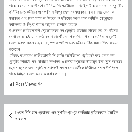
থেকে বাংলাদেশ জাতীয়তাবাদী সিএনজি অটোরিকশা প্রাইভেট কার চালক দল কেন্দ্রীয়
কমিটির নেতাকর্মীদের পাশাপাশি গাজীপুর জেলা ও মহানগর, নারায়ণগঞ্জ জেলা ও
মহানগর এবং ঢাকা মহানগর উত্তর ও দক্ষিণের সকল থানা কমিটির নেতৃবৃন্দকে
যথাসময়ে উপস্থিত থাকার আহ্বান জানানো হয়েছে।
বাংলাদেশ জাতীয়তাবাদী স্বেচ্ছাসেবক দল কেন্দ্রীয় কমিটির সাবেক সহ-সাংগঠনিক
সম্পাদক ও বর্তমান সাংগঠনিক পদপ্রার্থী মো. শাহাবুদ্দিন শিকদার ডালিম মিছিলটি
সফল করতে সকল সহযোদ্ধা, শুভাকাঙ্ক্ষী ও নেতাকর্মীর সার্বিক সহযোগিতা কামনা
করেছেন।
এদিকে, বাংলাদেশ জাতীয়তাবাদী সিএনজি অটোরিকশা প্রাইভেট কার চালক দল
কেন্দ্রীয় কমিটির সহ-সাধারণ সম্পাদক ও চলতি দপ্তরের দায়িত্বে থাকা মুন্সি অহিদুর
রহমান জুয়েল এক বিবৃতিতে সংশ্লিষ্ট সকল নেতাকর্মীকে নির্ধারিত সময়ে উপস্থিত
থেকে মিছিল সফল করার আহ্বান জানান।
Post Views:
94
Post
৪৭তম বিসিএসে প্রভাষক পদে সুপারিশপ্রাপ্ত চকরিয়ার কৃতিসন্তান ইয়াছিন
navigation
আরফাত