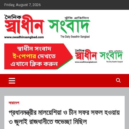
Skip
Friday, August 7, 2026
to
content
দৈনিক স্বাধীন সংবাদ
সারাদেশ
প্রধানমন্ত্রীর মালয়েশিয়া ও চীন সফর সফল হওয়ায়
৩ জুলাই রাজধানীতে শুভেচ্ছা মিছিল