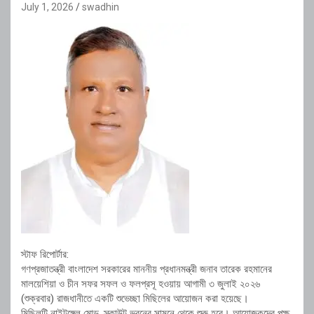
July 1, 2026
swadhin
স্টাফ রিপোর্টার:
গণপ্রজাতন্ত্রী বাংলাদেশ সরকারের মাননীয় প্রধানমন্ত্রী জনাব তারেক রহমানের
মালয়েশিয়া ও চীন সফর সফল ও ফলপ্রসূ হওয়ায় আগামী ৩ জুলাই ২০২৬
(শুক্রবার) রাজধানীতে একটি শুভেচ্ছা মিছিলের আয়োজন করা হয়েছে।
মিছিলটি নাইটঙ্গেল মোড়, স্কাউট ভবনের সামনে থেকে শুরু হবে। আয়োজকদের পক্ষ