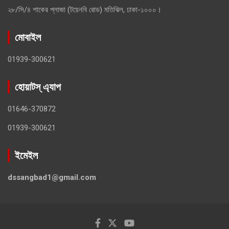
২৮/সি/৪ শাকের প্লাজা (টয়েনবি রোড) মতিঝিল, ঢাকা-১০০০।
মোবাইল
01939-300621
হোয়াটস্ এ্যাপ
01646-370872
01939-300621
ইমেইল
dssangbad1@gmail.com