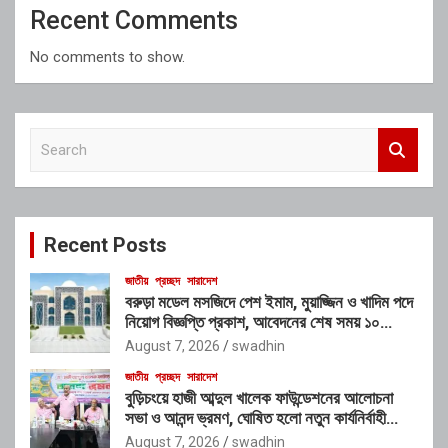
Recent Comments
No comments to show.
S
e
a
r
c
Recent Posts
h
জাতীয়
প্রচ্ছদ
সারাদেশ
বরুড়া মডেল মসজিদে পেশ ইমাম, মুয়াজ্জিন ও খাদিম পদে
নিয়োগ বিজ্ঞপ্তি প্রকাশ, আবেদনের শেষ সময় ১০
আগস্ট
August 7, 2026
swadhin
জাতীয়
প্রচ্ছদ
সারাদেশ
বুড়িচংয়ে হাজী আব্দুল খালেক ফাউন্ডেশনের আলোচনা
সভা ও আনন্দ ভ্রমণ, ঘোষিত হলো নতুন কার্যনির্বাহী
কমিটি
August 7, 2026
swadhin