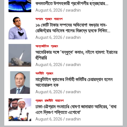
কদমতলীতে উপসহকারী প্রকৌশলীর ছত্রছায়ার
অভিযোগ
August 6, 2026
swadhin
অপরাধ
প্রচ্ছদ
সারাদেশ
১৬ কোটি টাকার সম্পদের অভিযোগ! বগুড়ার সাব-
রেজিস্ট্রার অনিমেষ পালের বিরুদ্ধে দুদকে লিখিত
অভিযোগ
August 6, 2026
swadhin
আন্তর্জাতিক
প্রচ্ছদ
আমেরিকার সঙ্গে ‘বন্ধুত্ব’ কমাও, নইলে হামলা: ইরানের
হুঁশিয়ারি
August 6, 2026
swadhin
অর্থনীতি
প্রচ্ছদ
মার্কেন্টাইল ব্যাংকের নির্বাহী কমিটির চেয়ারম্যান হলেন
আনোয়ারুল হক
August 6, 2026
swadhin
প্রচ্ছদ
রাজনীতি
সারাদেশ
ঢাকা-চট্টগ্রাম লংমার্চের ঘোষণা জামায়াত আমিরের, ‘বাধা
এলে দ্বিগুণ শক্তিতে এগোবো’
August 6, 2026
swadhin