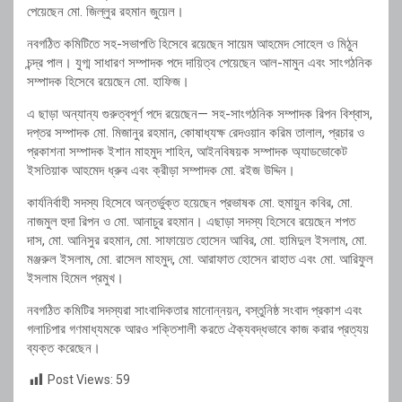
পেয়েছেন মো. জিল্লুর রহমান জুয়েল।
নবগঠিত কমিটিতে সহ-সভাপতি হিসেবে রয়েছেন সায়েম আহমেদ সোহেল ও মিঠুন
চন্দ্র পাল। যুগ্ম সাধারণ সম্পাদক পদে দায়িত্ব পেয়েছেন আল-মামুন এবং সাংগঠনিক
সম্পাদক হিসেবে রয়েছেন মো. হাফিজ।
এ ছাড়া অন্যান্য গুরুত্বপূর্ণ পদে রয়েছেন— সহ-সাংগঠনিক সম্পাদক রিপন বিশ্বাস,
দপ্তর সম্পাদক মো. মিজানুর রহমান, কোষাধ্যক্ষ রেদওয়ান করিম তালাল, প্রচার ও
প্রকাশনা সম্পাদক ইশান মাহমুদ শাহিন, আইনবিষয়ক সম্পাদক অ্যাডভোকেট
ইসতিয়াক আহমেদ ধ্রুব এবং ক্রীড়া সম্পাদক মো. রইজ উদ্দিন।
কার্যনির্বাহী সদস্য হিসেবে অন্তর্ভুক্ত হয়েছেন প্রভাষক মো. হুমায়ুন কবির, মো.
নাজমুল হুদা রিপন ও মো. আনাচুর রহমান। এছাড়া সদস্য হিসেবে রয়েছেন শপত
দাস, মো. আনিসুর রহমান, মো. সাফায়েত হোসেন আবির, মো. হামিদুল ইসলাম, মো.
মঞ্জরুল ইসলাম, মো. রাসেল মাহমুদ, মো. আরাফাত হোসেন রাহাত এবং মো. আরিফুল
ইসলাম হিমেল প্রমুখ।
নবগঠিত কমিটির সদস্যরা সাংবাদিকতার মানোন্নয়ন, বস্তুনিষ্ঠ সংবাদ প্রকাশ এবং
গলাচিপার গণমাধ্যমকে আরও শক্তিশালী করতে ঐক্যবদ্ধভাবে কাজ করার প্রত্যয়
ব্যক্ত করেছেন।
Post Views:
59