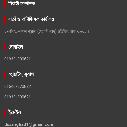
নিবার্হী সম্পাদক
বার্তা ও বাণিজ্যিক কার্যালয়
২৮/সি/৪ শাকের প্লাজা (টয়েনবি রোড) মতিঝিল, ঢাকা-১০০০।
মোবাইল
01939-300621
হোয়াটস্ এ্যাপ
01646-370872
01939-300621
ইমেইল
dssangbad1@gmail.com