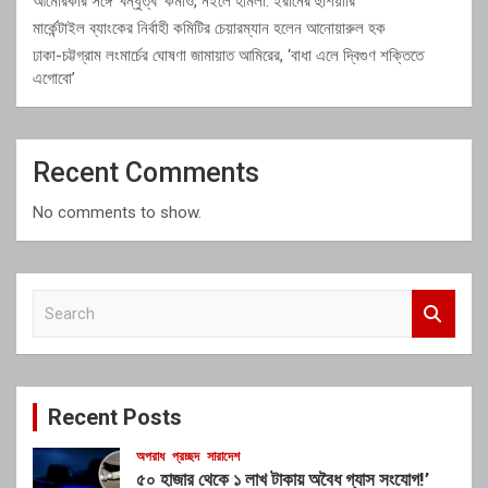
আমেরিকার সঙ্গে ‘বন্ধুত্ব’ কমাও, নইলে হামলা: ইরানের হুঁশিয়ারি
মার্কেন্টাইল ব্যাংকের নির্বাহী কমিটির চেয়ারম্যান হলেন আনোয়ারুল হক
ঢাকা-চট্টগ্রাম লংমার্চের ঘোষণা জামায়াত আমিরের, ‘বাধা এলে দ্বিগুণ শক্তিতে
এগোবো’
Recent Comments
No comments to show.
S
e
a
r
c
Recent Posts
h
অপরাধ
প্রচ্ছদ
সারাদেশ
৫০ হাজার থেকে ১ লাখ টাকায় অবৈধ গ্যাস সংযোগ!’