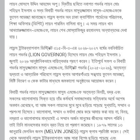
লায়ন মোসলে উদ্দিন আহমেদ অপু। দ্বিতীয় ছবিতে নবাগত গভর্নর লায়ন মোঃ
শহিদুল ইসলাম ও সদ্য বিদায়ী গভর্নর লায়ন মাসুদুজ্জামান মাসুম-এমজেএফকে
ফুলেল শুভেচ্ছা জানাচ্ছেন লায়ন্স ক্লাব অব ঢাকা ক্যাপিটাল গার্ডেনের পরিচালক,
শিক্ষা অফিসার (ডিপিই) লায়ন শারমিন নাসিমা বানু। এ সময় লায়ন খান
আখতারুজ্জামান-এমজেএফ, লায়ন শেখ মোস্তাফিজুর রহমানসহ অন্যান্যদের দেখা
যায়।
লায়ন্স ইন্টারন্যাশনাল ডিস্ট্রিক্ট ৩১৫-বি-৩-এর ২০২৬-২০২৭ বর্ষের নবনির্বাচিত
লায়ন গভর্নর (LION GOVERNOR) হিসেবে লায়ন মোঃ শহিদুল ইসলাম ১
জুলাই ২০২৬ আনুষ্ঠানিকভাবে দায়িত্বভার গ্রহণ করেন। ইতিপূর্বে সফল ও বিদায়ী
গভর্নর মাসুদুজ্জামান মাসুম এমজেএফ, ডিস্ট্রিক্ট গভর্নর (২০২৫-২০২৬), অত্যন্ত
হৃদ্যতা ও আন্তরিক পরিবেশে লায়ন্স ক্লাব আগারগাঁওয়ে সন্ধ্যায় ফুলেল শুভেচ্ছা,
মিষ্টি বিতরণ ও কেক কাটার মাধ্যমে জমকালো অনুষ্ঠানের আয়োজন করেন।
বিদায়ী গভর্নর লায়ন মাসুদুজ্জামান মাসুম এমজেএফ অত্যন্ত বিনয়ী, ভদ্র এবং
সকলের ভালোবাসায় সিক্ত হয়ে তাঁর কর্মবর্ষে সমাজসেবায় সত্যিকার অর্থে অশেষ
অবদান রেখেছেন, যা আজ সকল লায়নের মুখে মুখে ছড়িয়ে পড়েছে সুখ্যাতি, সম্মান ও
প্রশংসা হিসেবে। ভালোবাসা, সম্মান ও মর্যাদা জোর করে আদায় করা যায় না; বিনয়,
নম্রতা ও ভালোবাসার মাধ্যমেই এ সম্মান অর্জন মানুষের জীবনের আসল পরিধি।
তাই তিনি মানবসেবার মহান ব্রত নিয়ে তা প্রমাণ করেছেন। ১৮৭৯ সালের ১৩
জানুয়ারি মেলভিন জনস (MELVIN JONES) লায়ন্স ক্লাব প্রতিষ্ঠা করেন। সেই
থেকে অদ্যাবধি লায়ন্স ইন্টারন্যাশনাল আজ সারা বিশ্বে ছড়িয়ে পড়েছে এবং