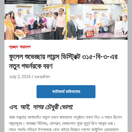
প্রচ্ছদ
সারাদেশ
ফুলেল শুভেচ্ছায় লায়ন্স ডিস্ট্রিক্ট ৩১৫-বি-৩-এর
নতুন গভর্নরকে বরণ
July 2, 2026
swadhin
ফটোকার্ড ডাউনলোড
এস. আই. সাগর চৌধুরী ভোলা:
আজ সন্ধ্যায় আগারগাঁও লায়ন্স ভবনে জমকালো অনুষ্ঠানে সকল লিও ও লায়ন ছিলেন
আনন্দমুখর। শুভেচ্ছা বিনিময়, খোশগল্প, ভোজনসহ পুরো মুহূর্ত ছিল আনন্দে ভরা।
লায়ন গভর্নর শহিদুল ইসলামকে কেক খাইয়ে দিচ্ছেন নবাগত কাউন্সিল চেয়ারম্যান