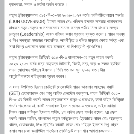
ব্যাপকতা, সম্মান ও মর্যাদা অর্জন করেছে।
লায়ন্স ইন্টারন্যাশনাল ৩১৫-বি-৩-এর ২০২৬-২০২৭ বর্ষের নবনির্বাচিত লায়ন গভর্নর
(LION GOVERNOR) হিসেবে লায়ন মোঃ শহিদুল ইসলাম ক্ষমতার পালাবদলের
মাধ্যমে নতুন নেতৃত্ব ও সমাজসেবার মানকে অনন্য পর্যায়ে নিয়ে যাওয়ার লক্ষ্যে
নেতৃত্ব (Leadership) আরও গতিময় করার প্রত্যয় ব্যক্ত করেন। লায়ন সদস্য
ও লিও সদস্যরা সমাজের অবহেলিত, আত্মপীড়িত ও বঞ্চিত মানুষের সেবায় সর্বত্র এবং
সারা বিশ্বে একযোগে কাজ করে চলেছেন, যা বিশ্বব্যাপী প্রশংসিত।
লায়ন্স ইন্টারন্যাশনাল ডিস্ট্রিক্ট ৩১৫-বি-৩ বাংলাদেশ-এর নতুন লায়ন গভর্নর
২০২৬-২০২৭ বর্ষের জন্য অত্যন্ত মিষ্টভাষী, বিনয়ী, নম্র, ভদ্র ও সজ্জন ব্যক্তি
লায়ন মোহাম্মদ শহিদুল ইসলাম। তিনি গত ৩০ জুন ২০২৬ রাত ৮টায়
আনুষ্ঠানিকভাবে দায়িত্বভার গ্রহণ করেন।
এ সময় উপস্থিত ছিলেন কেবিনেট সেক্রেটারি লায়ন আকতার আহমেদ, গ্যাট
(GET) চেয়ারপারসন শেখ আবু আরিফ ফেরদৌস কল্লোল, লায়ন ডিস্ট্রিক্ট ৩১৫-
বি-৩-এর বিদায়ী গভর্নর লায়ন মাসুদুজ্জামান মাসুম-এমজেএফ, ফার্স্ট ভাইস ডিস্ট্রিক্ট
গভর্নর প্রফেসর ডা. কাজী মাজহারুল ইসলাম দোলন-এমজেএফ, ভাইস এরিয়া
লিডার লায়ন শফিকুল ইসলাম শামীম, ১ম ভাইস জেলা গভর্নর রাসেল, ২য় জেলা
গভর্নর লায়ন আনিস, বাংলাদেশ লায়ন্স ফাউন্ডেশনের ট্রেজারার লায়ন মোঃ আব্দুল্লাহ
খালিদ, চেয়ারম্যান, লিও স্ট্যান্ডিং কমিটি, লায়ন মোঃ শহিদুল ইসলাম দিপু, লায়ন্স
ক্লাব অব ঢাকা ক্যাপিটাল গার্ডেনের প্রেসিডেন্ট লায়ন খান আখতারুজ্জামান-