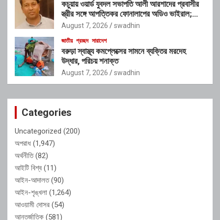
কচুয়ায় ওয়ার্ড যুবদল সভাপতি আলী আরশাদের প্রবাসীর
স্ত্রীর সঙ্গে আপত্তিকর ফোনালাপের অডিও ভাইরাল;
শাস্তির দাবি এলাকাবাসীর
August 7, 2026
swadhin
জাতীয়
প্রচ্ছদ
সারাদেশ
বরুড়া স্বাস্থ্য কমপ্লেক্সের সামনে ব্যক্তির মরদেহ
উদ্ধার, পরিচয় শনাক্ত
August 7, 2026
swadhin
Categories
Uncategorized
(200)
অপরাধ
(1,947)
অর্থনীতি
(82)
আইটি বিশ্ব
(11)
আইন-আদালত
(90)
আইন-শৃঙ্খলা
(1,264)
আওয়ামী দোসর
(54)
আন্তর্জাতিক
(581)