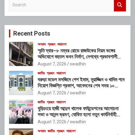
S
e
a
r
c
Recent Posts
h
অপরাধ
প্রচ্ছদ
সারাদেশ
স্মৃতি দ্বার–৮ নম্বর রোডে রাজউকের নিয়ম ভঙ্গের
অভিযোগে বহুতল ভবন নির্মাণ, নেপথ্যে প্রভাবশালী
চক্রের যোগসাজশের প্রশ্ন
August 7, 2026
swadhin
জাতীয়
প্রচ্ছদ
সারাদেশ
বরুড়া মডেল মসজিদে পেশ ইমাম, মুয়াজ্জিন ও খাদিম পদে
নিয়োগ বিজ্ঞপ্তি প্রকাশ, আবেদনের শেষ সময় ১০
আগস্ট
August 7, 2026
swadhin
জাতীয়
প্রচ্ছদ
সারাদেশ
বুড়িচংয়ে হাজী আব্দুল খালেক ফাউন্ডেশনের আলোচনা
সভা ও আনন্দ ভ্রমণ, ঘোষিত হলো নতুন কার্যনির্বাহী
কমিটি
August 7, 2026
swadhin
অপরাধ
জাতীয়
প্রচ্ছদ
সারাদেশ