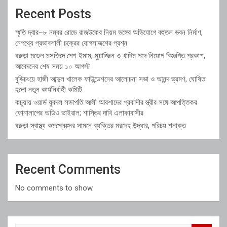
Recent Posts
স্মৃতি দ্বার–৮ নম্বর রোডে রাজউকের নিয়ম ভঙ্গের অভিযোগে বহুতল ভবন নির্মাণ,
নেপথ্যে প্রভাবশালী চক্রের যোগসাজশের প্রশ্ন
বরুড়া মডেল মসজিদে পেশ ইমাম, মুয়াজ্জিন ও খাদিম পদে নিয়োগ বিজ্ঞপ্তি প্রকাশ,
আবেদনের শেষ সময় ১০ আগস্ট
বুড়িচংয়ে হাজী আব্দুল খালেক ফাউন্ডেশনের আলোচনা সভা ও আনন্দ ভ্রমণ, ঘোষিত
হলো নতুন কার্যনির্বাহী কমিটি
কচুয়ায় ওয়ার্ড যুবদল সভাপতি আলী আরশাদের প্রবাসীর স্ত্রীর সঙ্গে আপত্তিকর
ফোনালাপের অডিও ভাইরাল; শাস্তির দাবি এলাকাবাসীর
বরুড়া স্বাস্থ্য কমপ্লেক্সের সামনে ব্যক্তির মরদেহ উদ্ধার, পরিচয় শনাক্ত
Recent Comments
No comments to show.