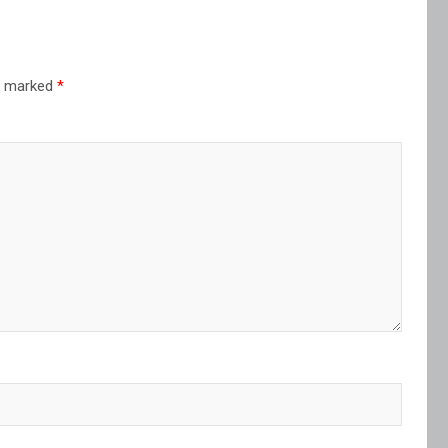
re marked
*