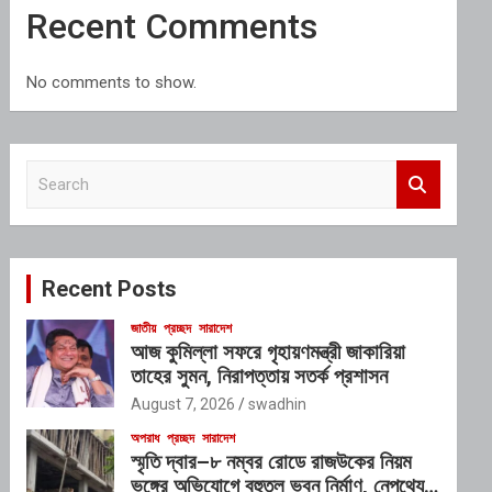
Recent Comments
No comments to show.
S
e
a
r
c
Recent Posts
h
জাতীয়
প্রচ্ছদ
সারাদেশ
আজ কুমিল্লা সফরে গৃহায়ণমন্ত্রী জাকারিয়া
তাহের সুমন, নিরাপত্তায় সতর্ক প্রশাসন
August 7, 2026
swadhin
অপরাধ
প্রচ্ছদ
সারাদেশ
স্মৃতি দ্বার–৮ নম্বর রোডে রাজউকের নিয়ম
ভঙ্গের অভিযোগে বহুতল ভবন নির্মাণ, নেপথ্যে