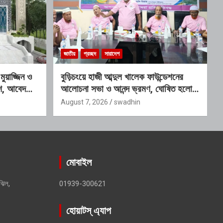
জাতীয়
প্রচ্ছদ
সারাদেশ
য়াজ্জিন ও
বুড়িচংয়ে হাজী আব্দুল খালেক ফাউন্ডেশনের
কাশ, আবেদনের
আলোচনা সভা ও আনন্দ ভ্রমণ, ঘোষিত হলো
নতুন কার্যনির্বাহী কমিটি
August 7, 2026
swadhin
মোবাইল
ঝিল,
01939-300621
হোয়াটস্ এ্যাপ