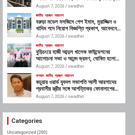
প্রভাবশালী চক্রের যোগসাজশের প্রশ্ন
August 7, 2026
swadhin
জাতীয়
প্রচ্ছদ
সারাদেশ
বরুড়া মডেল মসজিদে পেশ ইমাম, মুয়াজ্জিন ও
খাদিম পদে নিয়োগ বিজ্ঞপ্তি প্রকাশ, আবেদনের
শেষ সময় ১০ আগস্ট
August 7, 2026
swadhin
জাতীয়
প্রচ্ছদ
সারাদেশ
বুড়িচংয়ে হাজী আব্দুল খালেক ফাউন্ডেশনের
আলোচনা সভা ও আনন্দ ভ্রমণ, ঘোষিত হলো
নতুন কার্যনির্বাহী কমিটি
August 7, 2026
swadhin
অপরাধ
জাতীয়
প্রচ্ছদ
সারাদেশ
কচুয়ায় ওয়ার্ড যুবদল সভাপতি আলী আরশাদের
প্রবাসীর স্ত্রীর সঙ্গে আপত্তিকর ফোনালাপের
অডিও ভাইরাল; শাস্তির দাবি এলাকাবাসীর
August 7, 2026
swadhin
Categories
Uncategorized
(200)