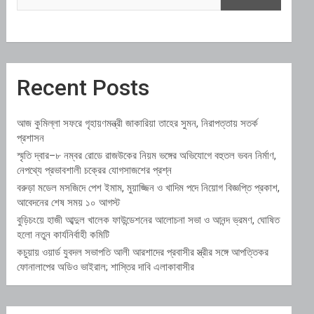
Recent Posts
আজ কুমিল্লা সফরে গৃহায়ণমন্ত্রী জাকারিয়া তাহের সুমন, নিরাপত্তায় সতর্ক
প্রশাসন
স্মৃতি দ্বার–৮ নম্বর রোডে রাজউকের নিয়ম ভঙ্গের অভিযোগে বহুতল ভবন নির্মাণ,
নেপথ্যে প্রভাবশালী চক্রের যোগসাজশের প্রশ্ন
বরুড়া মডেল মসজিদে পেশ ইমাম, মুয়াজ্জিন ও খাদিম পদে নিয়োগ বিজ্ঞপ্তি প্রকাশ,
আবেদনের শেষ সময় ১০ আগস্ট
বুড়িচংয়ে হাজী আব্দুল খালেক ফাউন্ডেশনের আলোচনা সভা ও আনন্দ ভ্রমণ, ঘোষিত
হলো নতুন কার্যনির্বাহী কমিটি
কচুয়ায় ওয়ার্ড যুবদল সভাপতি আলী আরশাদের প্রবাসীর স্ত্রীর সঙ্গে আপত্তিকর
ফোনালাপের অডিও ভাইরাল; শাস্তির দাবি এলাকাবাসীর