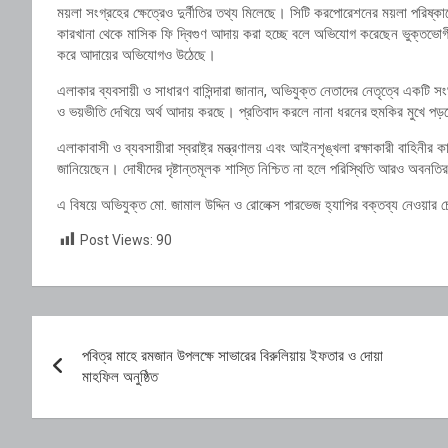
ময়লা সংগ্রহের ক্ষেত্রেও দুর্নীতির তথ্য মিলেছে। সিটি করপোরেশনের ময়লা পরিষ্কা
কারখানা থেকে মাসিক ফি দ্বিগুণ আদায় করা হচ্ছে বলে অভিযোগ করেছেন ভুক্তভোগী
করে আদায়ের অভিযোগও উঠেছে।
এলাকার ব্যবসায়ী ও সাধারণ বাসিন্দারা জানান, অভিযুক্ত নেতাদের নেতৃত্বে একটি সংঘ
ও ভয়ভীতি দেখিয়ে অর্থ আদায় করছে। প্রতিবাদ করলে নানা ধরনের হুমকির মুখে প
এলাকাবাসী ও ব্যবসায়ীরা স্বরাষ্ট্র মন্ত্রণালয় এবং আইনশৃঙ্খলা রক্ষাকারী বাহিনীর ক
জানিয়েছেন। দোষীদের দৃষ্টান্তমূলক শাস্তি নিশ্চিত না হলে পরিস্থিতি আরও অবনত
এ বিষয়ে অভিযুক্ত মো. জামাল উদ্দিন ও রোলেক্স পারভেজ হ্যাপির বক্তব্য নেওয়ার চে
Post Views:
90
Post
পবিত্র মাহে রমজান উপলক্ষে সাভারের বিরুলিয়ায় ইফতার ও দোয়া
navigation
মাহফিল অনুষ্ঠিত