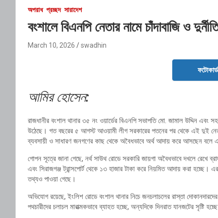
অপরাধ
প্রচ্ছদ
সারাদেশ
বংশালে বিএনপি নেতার নামে চাঁদাবাজি ও দুর্নীত
March 10, 2026
swadhin
ফটোকার্
আমির হোসেন:
রাজধানীর বংশাল থানার ৩৫ নং ওয়ার্ডের বিএনপি সভাপতি মো. জামাল উদ্দিন এবং সহসভা
উঠেছে। গত বছরের ৫ আগস্ট আওয়ামী লীগ সরকারের পতনের পর থেকে এই দুই নেতা 
ব্যবসায়ী ও সাধারণ জনগণের কাছ থেকে অবৈধভাবে অর্থ আদায় করে আসছেন বলে এ
গোপন সূত্রে জানা গেছে, নর্থ সাউথ রোডে সরকারি জায়গা অবৈধভাবে দখলে রেখে ব্রাদার্
এবং সিরাজগঞ্জ ট্রান্সপোর্ট থেকে ১৩ হাজার টাকা করে নিয়মিত আদায় করা হচ্ছে। 
তথ্যও পাওয়া গেছে।
অভিযোগ রয়েছে, ইংলিশ রোডে বংশাল থানার নিচে জনচলাচলের রাস্তা দোকানদারদের 
পথচারীদের চলাচল মারাত্মকভাবে ব্যাহত হচ্ছে, অন্যদিকে দিনরাত যানজটের সৃষ্টি হচ্ছে