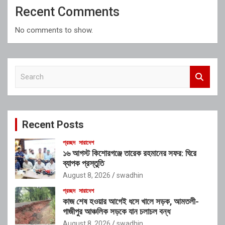
Recent Comments
No comments to show.
S
e
a
r
c
Recent Posts
h
প্রচ্ছদ
সারাদেশ
১৬ আগস্ট কিশোরগঞ্জে তারেক রহমানের সফর: ঘিরে
ব্যাপক প্রস্তুতি
August 8, 2026
swadhin
প্রচ্ছদ
সারাদেশ
কাজ শেষ হওয়ার আগেই ধসে খালে সড়ক, আমতলী-
গাজীপুর আঞ্চলিক সড়কে যান চলাচল বন্ধ
August 8, 2026
swadhin