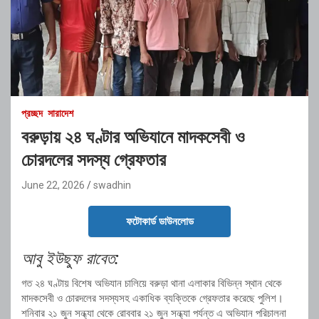
প্রচ্ছদ
সারাদেশ
বরুড়ায় ২৪ ঘণ্টার অভিযানে মাদকসেবী ও
চোরদলের সদস্য গ্রেফতার
June 22, 2026
swadhin
ফটোকার্ড ডাউনলোড
আবু ইউছুফ রাবেত:
গত ২৪ ঘণ্টায় বিশেষ অভিযান চালিয়ে বরুড়া থানা এলাকার বিভিন্ন স্থান থেকে
মাদকসেবী ও চোরদলের সদস্যসহ একাধিক ব্যক্তিকে গ্রেফতার করেছে পুলিশ।
শনিবার ২১ জুন সন্ধ্যা থেকে রোববার ২১ জুন সন্ধ্যা পর্যন্ত এ অভিযান পরিচালনা