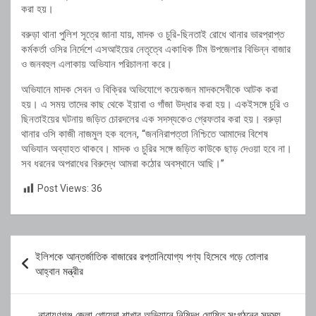
করা হয়।
বরুড়া থানা পুলিশ সূত্রে জানা যায়, মাদক ও চুরি-ছিনতাই রোধে থানার ভারপ্রাপ্ত
কর্মকর্তা ওসির নির্দেশে এসআইয়ের নেতৃত্বে একাধিক টিম উপজেলার বিভিন্ন বাজার
ও জনবহুল এলাকায় অভিযান পরিচালনা করে।
অভিযানে মাদক সেবন ও বিক্রির অভিযোগে কয়েকজন মাদকসেবীকে আটক করা
হয়। এ সময় তাদের কাছ থেকে ইয়াবা ও গাঁজা উদ্ধার করা হয়। একইসঙ্গে চুরি ও
ছিনতাইয়ের ঘটনায় জড়িত চোরদলের এক সদস্যকেও গ্রেফতার করা হয়। বরুড়া
থানার ওসি কাজী নাজমুল হক বলেন, “জননিরাপত্তা নিশ্চিতে আমাদের বিশেষ
অভিযান অব্যাহত থাকবে। মাদক ও চুরির সঙ্গে জড়িত কাউকে ছাড় দেওয়া হবে না।
সব ধরনের অপরাধের বিরুদ্ধে আমরা কঠোর অবস্থানে আছি।”
Post Views:
36
Post
ইলিশকে আন্তর্জাতিক বাজারের রপ্তানিযোগ্য পণ্য হিসেবে গড়ে তোলার
navigation
আহ্বান মন্ত্রীর
নারায়ণগঞ্জ জেলা গোয়েন্দা শাখার অভিযানে নিষিদ্ধ ঘোষিত সংগঠনের সদস্য