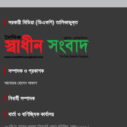
সরকারী মিডিয়া (ডিএফপি) তালিকাভুক্ত
সম্পাদক ও প্রকাশক
আনোয়ার হোসেন আকাশ
নিবার্হী সম্পাদক
বার্তা ও বাণিজ্যিক কার্যালয়
২৮/সি/৪ শাকের প্লাজা (টয়েনবি রোড) মতিঝিল, ঢাকা-১০০০।