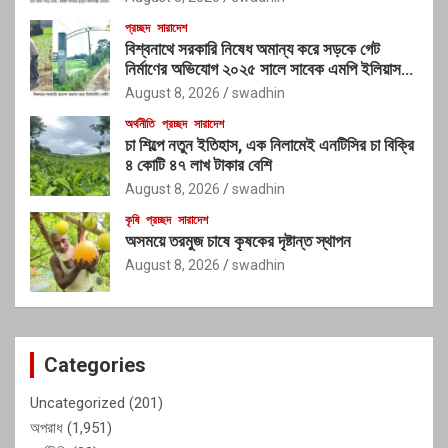
প্রচ্ছদ
সারাদেশ
বিশ্বনাথে সরকারি নিষেধ অমান্য করে সড়কে গেট
নির্মাণের অভিযোগ ২০২৫ সালে সাবেক এমপি ইলিয়াস
আলীর নামে নামফলক স্থাপনের অভিযোগ
August 8, 2026
swadhin
অর্থনীতি
প্রচ্ছদ
সারাদেশ
চা শিল্পে নতুন ইতিহাস, এক নিলামেই এনটিসির চা বিক্রি
৪ কোটি ৪৭ লাখ টাকার বেশি
August 8, 2026
swadhin
কৃষি
প্রচ্ছদ
সারাদেশ
অসময়ে তরমুজ চাষে কৃষকের দৃষ্টান্ত স্থাপন
August 8, 2026
swadhin
Categories
Uncategorized
(201)
অপরাধ
(1,951)