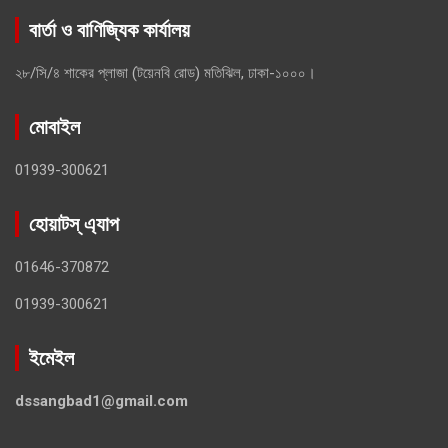
বার্তা ও বাণিজ্যিক কার্যালয়
২৮/সি/৪ শাকের প্লাজা (টয়েনবি রোড) মতিঝিল, ঢাকা-১০০০।
মোবাইল
01939-300621
হোয়াটস্ এ্যাপ
01646-370872
01939-300621
ইমেইল
dssangbad1@gmail.com