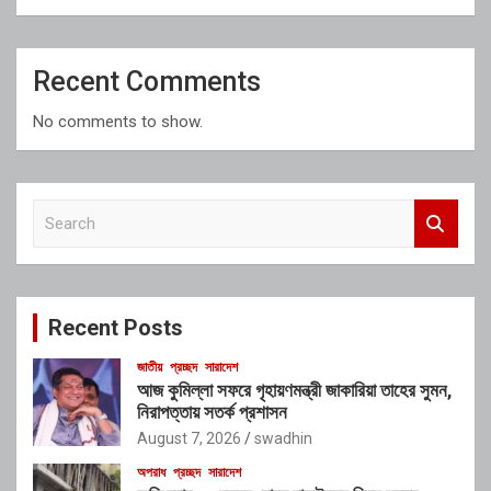
Recent Comments
No comments to show.
S
e
a
r
c
Recent Posts
h
জাতীয়
প্রচ্ছদ
সারাদেশ
আজ কুমিল্লা সফরে গৃহায়ণমন্ত্রী জাকারিয়া তাহের সুমন,
নিরাপত্তায় সতর্ক প্রশাসন
August 7, 2026
swadhin
অপরাধ
প্রচ্ছদ
সারাদেশ