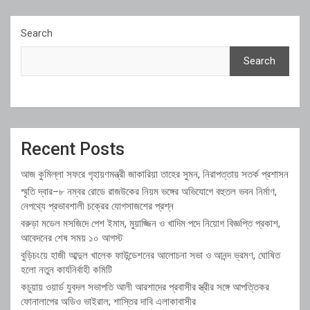
Search
Search
Recent Posts
আজ কুমিল্লা সফরে গৃহায়ণমন্ত্রী জাকারিয়া তাহের সুমন, নিরাপত্তায় সতর্ক প্রশাসন
স্মৃতি দ্বার–৮ নম্বর রোডে রাজউকের নিয়ম ভঙ্গের অভিযোগে বহুতল ভবন নির্মাণ,
নেপথ্যে প্রভাবশালী চক্রের যোগসাজশের প্রশ্ন
বরুড়া মডেল মসজিদে পেশ ইমাম, মুয়াজ্জিন ও খাদিম পদে নিয়োগ বিজ্ঞপ্তি প্রকাশ,
আবেদনের শেষ সময় ১০ আগস্ট
বুড়িচংয়ে হাজী আব্দুল খালেক ফাউন্ডেশনের আলোচনা সভা ও আনন্দ ভ্রমণ, ঘোষিত
হলো নতুন কার্যনির্বাহী কমিটি
কচুয়ায় ওয়ার্ড যুবদল সভাপতি আলী আরশাদের প্রবাসীর স্ত্রীর সঙ্গে আপত্তিকর
ফোনালাপের অডিও ভাইরাল; শাস্তির দাবি এলাকাবাসীর