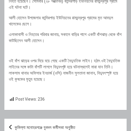
নিহত হয়েছেন। সোমবার (২৮ অক্টোবর) কান্দিরপাড় ইউনিয়নের রামচন্দ্রপুর গ্রামে
এই ঘটনা ঘটে।
আলী হোসেন উপজেলার কান্দিরপাড় ইউনিয়নের রামচন্দ্রপুর গ্রামের মৃত আবদুল
খালেকের ছেলে।
এলাকাবাসী ও নিহতের পরিবার জানায়, সকালে বাড়ির পাশে একটি বাঁশঝাড় থেকে বাঁশ
কাটছিলেন আলী হোসেন।
ওই বাঁশ ঝাড়ের ওপর দিয়ে বয়ে গেছে একটি বৈদ্যুতিক লাইন। হঠাৎ ওই বৈদ্যুতিক
লাইনের সঙ্গে কাটা বাঁশটি লাগলে বিদ্যুৎপৃষ্ট হয়ে ঘটনাস্থলেই মারা যান তিনি।
লাকসাম থানার অফিসার ইনচার্জ (ওসি) নাজনীন সুলতানা জানান, বিদ্যুৎস্পৃষ্ট হয়ে
ওই কৃষকের মৃত্যু হয়েছে।
Post Views:
236
Post
কুমিল্লা মনোহরগঞ্জে যুবদল কর্মীসভা অনুষ্ঠিত