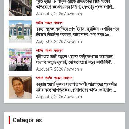
স্মৃতি দ্বার–৮ নম্বর রোডে রাজউকের নিয়ম ভঙ্গের
অভিযোগে বহুতল ভবন নির্মাণ, নেপথ্যে প্রভাবশালী
চক্রের যোগসাজশের প্রশ্ন
August 7, 2026
swadhin
জাতীয়
প্রচ্ছদ
সারাদেশ
বরুড়া মডেল মসজিদে পেশ ইমাম, মুয়াজ্জিন ও খাদিম পদে
নিয়োগ বিজ্ঞপ্তি প্রকাশ, আবেদনের শেষ সময় ১০
আগস্ট
August 7, 2026
swadhin
জাতীয়
প্রচ্ছদ
সারাদেশ
বুড়িচংয়ে হাজী আব্দুল খালেক ফাউন্ডেশনের আলোচনা
সভা ও আনন্দ ভ্রমণ, ঘোষিত হলো নতুন কার্যনির্বাহী
কমিটি
August 7, 2026
swadhin
অপরাধ
জাতীয়
প্রচ্ছদ
সারাদেশ
কচুয়ায় ওয়ার্ড যুবদল সভাপতি আলী আরশাদের প্রবাসীর
স্ত্রীর সঙ্গে আপত্তিকর ফোনালাপের অডিও ভাইরাল;
শাস্তির দাবি এলাকাবাসীর
August 7, 2026
swadhin
Categories