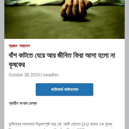
প্রচ্ছদ
সারাদেশ
বাঁশ কাটতে যেয়ে আর জীবিত ফিরা আসা হলো না
কৃষকের
October 28, 2024
swadhin
ফটোকার্ড ডাউনলোড
স্বাধীন সংবাদ ডেস্ক:
কুমিল্লার লাকসামে বিদ্যুৎস্পৃষ্ট হয়ে মো. আলী হোসেন (৪২) নামের এক কৃষক