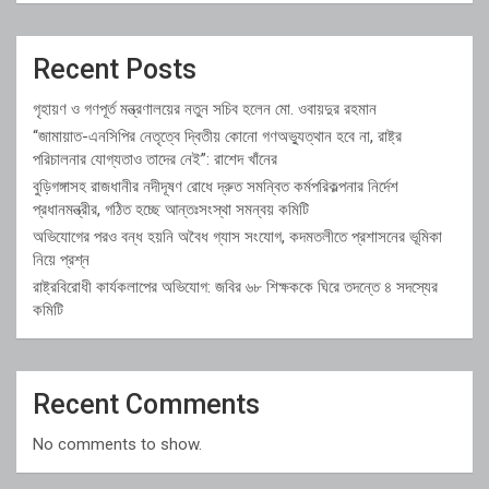
Recent Posts
গৃহায়ণ ও গণপূর্ত মন্ত্রণালয়ের নতুন সচিব হলেন মো. ওবায়দুর রহমান
“জামায়াত-এনসিপির নেতৃত্বে দ্বিতীয় কোনো গণঅভ্যুত্থান হবে না, রাষ্ট্র
পরিচালনার যোগ্যতাও তাদের নেই”: রাশেদ খাঁনের
বুড়িগঙ্গাসহ রাজধানীর নদীদূষণ রোধে দ্রুত সমন্বিত কর্মপরিকল্পনার নির্দেশ
প্রধানমন্ত্রীর, গঠিত হচ্ছে আন্তঃসংস্থা সমন্বয় কমিটি
অভিযোগের পরও বন্ধ হয়নি অবৈধ গ্যাস সংযোগ, কদমতলীতে প্রশাসনের ভূমিকা
নিয়ে প্রশ্ন
রাষ্ট্রবিরোধী কার্যকলাপের অভিযোগ: জবির ৬৮ শিক্ষককে ঘিরে তদন্তে ৪ সদস্যের
কমিটি
Recent Comments
No comments to show.