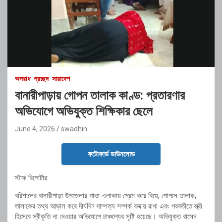
অপরাধ
প্রচ্ছদ
সারাদেশ
বানারীপাড়ায় গোপন তালাক কাণ্ড: প্রতারণার
অভিযোগে অভিযুক্ত শিক্ষিকার ছেলে
June 4, 2026
swadhin
ফটোকার্ড ডাউনলোড
স্টাফ রিপোর্টার:
বরিশালের বানারীপাড়া উপজেলার গাভা এলাকায় প্রেম করে বিয়ে, গোপনে তালাক,
তালাকের তথ্য আড়াল করে দীর্ঘদিন দাম্পত্য সম্পর্ক বজায় রাখা এবং পরবর্তীতে স্ত্রী
হিসেবে স্বীকৃতি না দেওয়ার অভিযোগে চাঞ্চল্যের সৃষ্টি হয়েছে। অভিযুক্ত রাসেদ