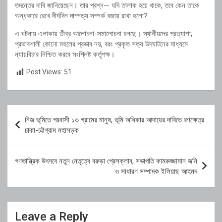
তদন্তের দাবি জানিয়েছেন। তার প্রশ্ন— যদি তালাক হয়ে থাকে, তবে কেন তাকে
অন্ধকারে রেখে দীর্ঘদিন দাম্পত্য সম্পর্ক বজায় রাখা হলো?
এ ঘটনায় এলাকায় তীব্র আলোচনা-সমালোচনা চলছে। স্থানীয়দের প্রত্যাশা,
প্রভাবশালী কোনো মহলের প্রভাব নয়, বরং প্রকৃত সত্য উদঘাটনের মাধ্যমে
ন্যায়বিচার নিশ্চিত করবে সংশ্লিষ্ট কর্তৃপক্ষ।
Post Views:
51
Post
নিজ ভূমিতে পরবাসী ১৩ গ্রামের মানুষ, ভূমি অধিকার আদায়ের দাবিতে রণক্ষেত্র
navigation
ঢাকা-চট্টগ্রাম মহাসড়ক
গণতান্ত্রিক উৎসবে নতুন নেতৃত্বে বরুড়া প্রেসক্লাব, সভাপতি কামরুজ্জামান জনি
ও সাধারণ সম্পাদক ইলিয়াছ আহমদ
Leave a Reply