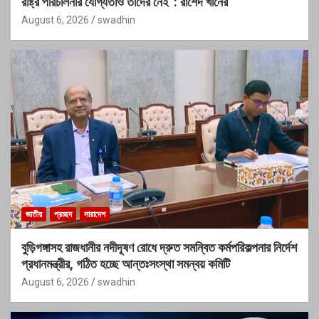
রাষ্ট্র পরিচালনার যোগ্যতাও তাদের নেই”: রাশেদ খাঁনের
August 6, 2026
swadhin
জাতীয়
প্রচ্ছদ
সারাদেশ
বুড়িগঙ্গাসহ রাজধানীর নদীদূষণ রোধে দ্রুত সমন্বিত কর্মপরিকল্পনার নির্দেশ
প্রধানমন্ত্রীর, গঠিত হচ্ছে আন্তঃসংস্থা সমন্বয় কমিটি
August 6, 2026
swadhin