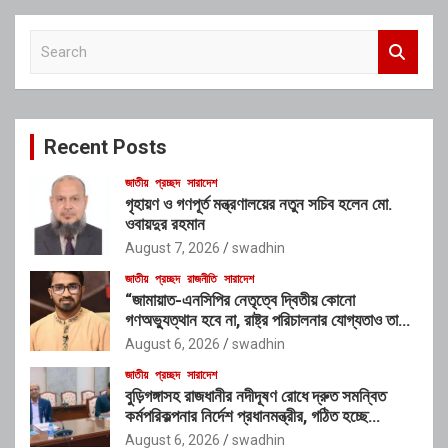
S
e
a
r
c
Recent Posts
h
জাতীয়
প্রচ্ছদ
সারাদেশ
গৃহায়ণ ও গণপূর্ত মন্ত্রণালয়ের নতুন সচিব হলেন মো.
ওবায়দুর রহমান
August 7, 2026
swadhin
জাতীয়
প্রচ্ছদ
রাজনীতি
সারাদেশ
“জামায়াত-এনসিপির নেতৃত্বে দ্বিতীয় কোনো
গণঅভ্যুত্থান হবে না, রাষ্ট্র পরিচালনার যোগ্যতাও তাদের
নেই”: রাশেদ খাঁনের
August 6, 2026
swadhin
জাতীয়
প্রচ্ছদ
সারাদেশ
বুড়িগঙ্গাসহ রাজধানীর নদীদূষণ রোধে দ্রুত সমন্বিত
কর্মপরিকল্পনার নির্দেশ প্রধানমন্ত্রীর, গঠিত হচ্ছে
আন্তঃসংস্থা সমন্বয় কমিটি
August 6, 2026
swadhin