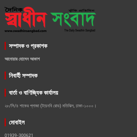
সম্পাদক ও প্রকাশক
আনোয়ার হোসেন আকাশ
নিবার্হী সম্পাদক
বার্তা ও বাণিজ্যিক কার্যালয়
২৮/সি/৪ শাকের প্লাজা (টয়েনবি রোড) মতিঝিল, ঢাকা-১০০০।
মোবাইল
01939-300621