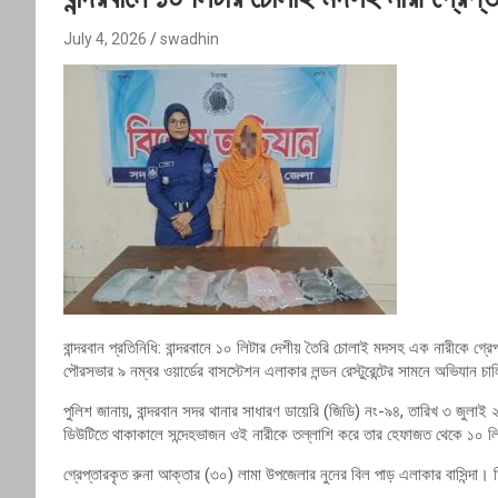
July 4, 2026
swadhin
বান্দরবান প্রতিনিধি: বান্দরবানে ১০ লিটার দেশীয় তৈরি চোলাই মদসহ এক নারীকে গ্র
পৌরসভার ৯ নম্বর ওয়ার্ডের বাসস্টেশন এলাকার লন্ডন রেস্টুরেন্টের সামনে অভিযান
পুলিশ জানায়, বান্দরবান সদর থানার সাধারণ ডায়েরি (জিডি) নং-৯৪, তারিখ ৩ জুলা
ডিউটিতে থাকাকালে সন্দেহভাজন ওই নারীকে তল্লাশি করে তার হেফাজত থেকে ১০ ল
গ্রেপ্তারকৃত রুনা আক্তার (৩০) লামা উপজেলার নুনের বিল পাড় এলাকার বাসিন্দা। 