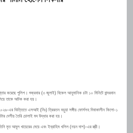
েপ্তার করেছে পুলিশ। শুক্রবার (৩ জুলাই) বিকেল আনুমানিক ৪টা ১০ মিনিটে বান্দরবান
 চালিয়ে তাকে আটক করা হয়।
ই ২০২৬-এর ভিত্তিতে এসআই (নিঃ) ত্রিরতন বড়ুয়া সঙ্গীয় ফোর্সসহ দিবাকালীন কিলো-১
িটার দেশীয় তৈরি চোলাই মদ উদ্ধার করা হয়।
তিনি মৃত আবুল খায়েরের মেয়ে এবং ইব্রাহিম খলিল (নয়ন দাশ)-এর স্ত্রী।