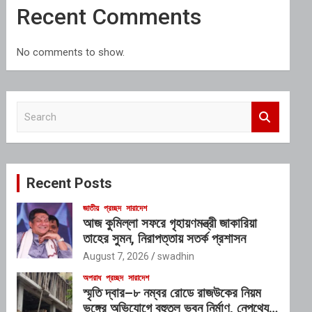
Recent Comments
No comments to show.
S
e
a
r
c
Recent Posts
h
জাতীয়
প্রচ্ছদ
সারাদেশ
আজ কুমিল্লা সফরে গৃহায়ণমন্ত্রী জাকারিয়া
তাহের সুমন, নিরাপত্তায় সতর্ক প্রশাসন
August 7, 2026
swadhin
অপরাধ
প্রচ্ছদ
সারাদেশ
স্মৃতি দ্বার–৮ নম্বর রোডে রাজউকের নিয়ম
ভঙ্গের অভিযোগে বহুতল ভবন নির্মাণ, নেপথ্যে