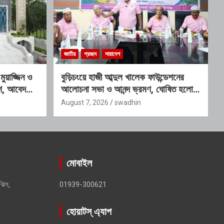
জাতীয়
প্রচ্ছদ
সারাদেশ
য়াজ্জিন ও
বুড়িচংয়ে হাজী আব্দুল খালেক ফাউন্ডেশনের
কাশ, আবেদনের
আলোচনা সভা ও আনন্দ ভ্রমণ, ঘোষিত হলো
নতুন কার্যনির্বাহী কমিটি
August 7, 2026
swadhin
মোবাইল
ঝিল,
01939-300621
হোয়াটস্ এ্যাপ