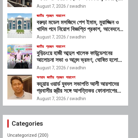
প্রভাবশালী চক্রের যোগসাজশের প্রশ্ন
August 7, 2026
swadhin
জাতীয়
প্রচ্ছদ
সারাদেশ
বরুড়া মডেল মসজিদে পেশ ইমাম, মুয়াজ্জিন ও
খাদিম পদে নিয়োগ বিজ্ঞপ্তি প্রকাশ, আবেদনের
শেষ সময় ১০ আগস্ট
August 7, 2026
swadhin
জাতীয়
প্রচ্ছদ
সারাদেশ
বুড়িচংয়ে হাজী আব্দুল খালেক ফাউন্ডেশনের
আলোচনা সভা ও আনন্দ ভ্রমণ, ঘোষিত হলো
নতুন কার্যনির্বাহী কমিটি
August 7, 2026
swadhin
অপরাধ
জাতীয়
প্রচ্ছদ
সারাদেশ
কচুয়ায় ওয়ার্ড যুবদল সভাপতি আলী আরশাদের
প্রবাসীর স্ত্রীর সঙ্গে আপত্তিকর ফোনালাপের
অডিও ভাইরাল; শাস্তির দাবি এলাকাবাসীর
August 7, 2026
swadhin
Categories
Uncategorized
(200)