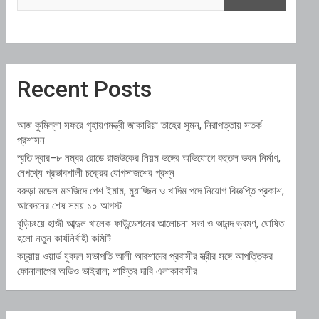
Recent Posts
আজ কুমিল্লা সফরে গৃহায়ণমন্ত্রী জাকারিয়া তাহের সুমন, নিরাপত্তায় সতর্ক
প্রশাসন
স্মৃতি দ্বার–৮ নম্বর রোডে রাজউকের নিয়ম ভঙ্গের অভিযোগে বহুতল ভবন নির্মাণ,
নেপথ্যে প্রভাবশালী চক্রের যোগসাজশের প্রশ্ন
বরুড়া মডেল মসজিদে পেশ ইমাম, মুয়াজ্জিন ও খাদিম পদে নিয়োগ বিজ্ঞপ্তি প্রকাশ,
আবেদনের শেষ সময় ১০ আগস্ট
বুড়িচংয়ে হাজী আব্দুল খালেক ফাউন্ডেশনের আলোচনা সভা ও আনন্দ ভ্রমণ, ঘোষিত
হলো নতুন কার্যনির্বাহী কমিটি
কচুয়ায় ওয়ার্ড যুবদল সভাপতি আলী আরশাদের প্রবাসীর স্ত্রীর সঙ্গে আপত্তিকর
ফোনালাপের অডিও ভাইরাল; শাস্তির দাবি এলাকাবাসীর