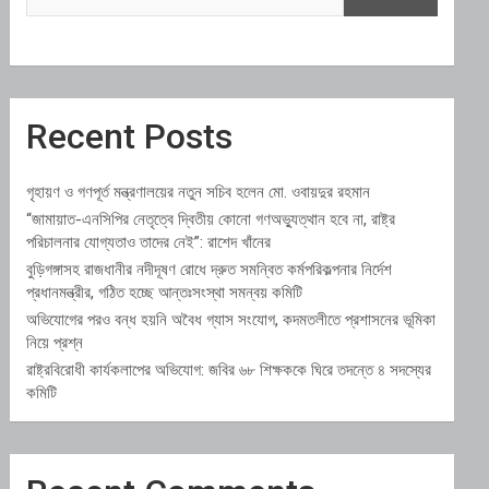
Recent Posts
গৃহায়ণ ও গণপূর্ত মন্ত্রণালয়ের নতুন সচিব হলেন মো. ওবায়দুর রহমান
“জামায়াত-এনসিপির নেতৃত্বে দ্বিতীয় কোনো গণঅভ্যুত্থান হবে না, রাষ্ট্র
পরিচালনার যোগ্যতাও তাদের নেই”: রাশেদ খাঁনের
বুড়িগঙ্গাসহ রাজধানীর নদীদূষণ রোধে দ্রুত সমন্বিত কর্মপরিকল্পনার নির্দেশ
প্রধানমন্ত্রীর, গঠিত হচ্ছে আন্তঃসংস্থা সমন্বয় কমিটি
অভিযোগের পরও বন্ধ হয়নি অবৈধ গ্যাস সংযোগ, কদমতলীতে প্রশাসনের ভূমিকা
নিয়ে প্রশ্ন
রাষ্ট্রবিরোধী কার্যকলাপের অভিযোগ: জবির ৬৮ শিক্ষককে ঘিরে তদন্তে ৪ সদস্যের
কমিটি