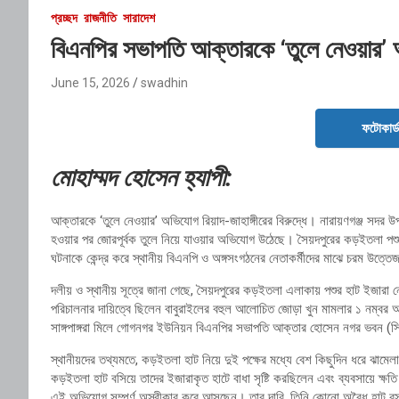
প্রচ্ছদ
রাজনীতি
সারাদেশ
বিএনপির সভাপতি আক্তারকে ‘তুলে নেওয়ার’ অভ
June 15, 2026
swadhin
ফটোকার্
মোহাম্মদ হোসেন হ্যাপী:
আক্তারকে ‘তুলে নেওয়ার’ অভিযোগ রিয়াদ-জাহাঙ্গীরের বিরুদ্ধে। নারায়ণগঞ্জ 
হওয়ার পর জোরপূর্বক তুলে নিয়ে যাওয়ার অভিযোগ উঠেছে। সৈয়দপুরের কড়ইতলা পশুর 
ঘটনাকে কেন্দ্র করে স্থানীয় বিএনপি ও অঙ্গসংগঠনের নেতাকর্মীদের মাঝে চরম উত্ত
দলীয় ও স্থানীয় সূত্রে জানা গেছে, সৈয়দপুরের কড়ইতলা এলাকায় পশুর হাট ইজারা নে
পরিচালনার দায়িত্বে ছিলেন বাবুরাইলের বহুল আলোচিত জোড়া খুন মামলার ১ নম্বর আস
সাঙ্গপাঙ্গরা মিলে গোগনগর ইউনিয়ন বিএনপির সভাপতি আক্তার হোসেন নগর ভবন (সি
স্থানীয়দের তথ্যমতে, কড়ইতলা হাট নিয়ে দুই পক্ষের মধ্যে বেশ কিছুদিন ধরে ঝামে
কড়ইতলা হাট বসিয়ে তাদের ইজারাকৃত হাটে বাধা সৃষ্টি করছিলেন এবং ব্যবসায়ে 
এই অভিযোগ সম্পূর্ণ অস্বীকার করে আসছেন। তার দাবি, তিনি কোনো অবৈধ হাট বস