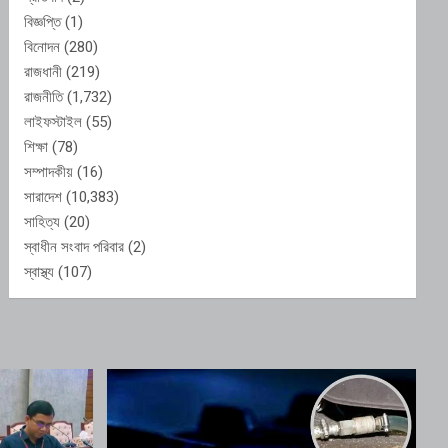
বিজ্ঞপ্তি
(1)
বিনোদন
(280)
রাজধানী
(219)
রাজনীতি
(1,732)
লাইফস্টাইল
(55)
শিক্ষা
(78)
সম্পাদকীয়
(16)
সারাদেশ
(10,383)
সাহিত্য
(20)
স্বাধীন সংবাদ পরিবার
(2)
স্বাস্থ্য
(107)