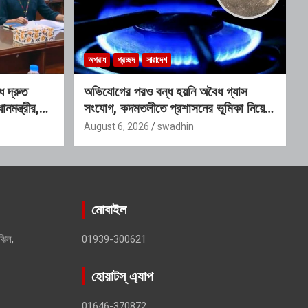
অপরাধ
প্রচ্ছদ
সারাদেশ
ে দ্রুত
অভিযোগের পরও বন্ধ হয়নি অবৈধ গ্যাস
ানমন্ত্রীর,
সংযোগ, কদমতলীতে প্রশাসনের ভূমিকা নিয়ে
 কমিটি
প্রশ্ন
August 6, 2026
swadhin
মোবাইল
ঝিল,
01939-300621
হোয়াটস্ এ্যাপ
01646-370872