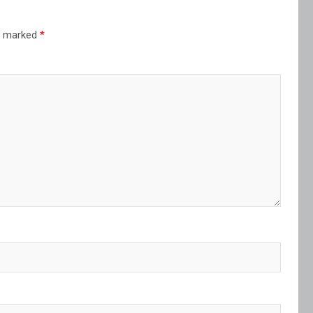
re marked
*