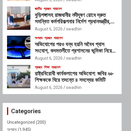
জাতীয়
প্রচ্ছদ
সারাদেশ
বুড়িগঙ্গাসহ রাজধানীর নদীদূষণ রোধে দ্রুত
সমন্বিত কর্মপরিকল্পনার নির্দেশ প্রধানমন্ত্রীর,
গঠিত হচ্ছে আন্তঃসংস্থা সমন্বয় কমিটি
August 6, 2026
swadhin
অপরাধ
প্রচ্ছদ
সারাদেশ
অভিযোগের পরও বন্ধ হয়নি অবৈধ গ্যাস
সংযোগ, কদমতলীতে প্রশাসনের ভূমিকা নিয়ে
প্রশ্ন
August 6, 2026
swadhin
প্রচ্ছদ
শিক্ষা
সারাদেশ
রাষ্ট্রবিরোধী কার্যকলাপের অভিযোগ: জবির ৬৮
শিক্ষককে ঘিরে তদন্তে ৪ সদস্যের কমিটি
August 6, 2026
swadhin
Categories
Uncategorized
(200)
অপরাধ
(1,945)