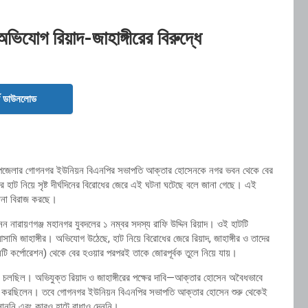
িযোগ রিয়াদ-জাহাঙ্গীরের বিরুদ্ধে
ড ডাউনলোড
সদর উপজেলার গোগনগর ইউনিয়ন বিএনপির সভাপতি আক্তার হোসেনকে নগর ভবন থেকে বের
হাট নিয়ে সৃষ্ট দীর্ঘদিনের বিরোধের জেরে এই ঘটনা ঘটেছে বলে জানা গেছে। এই
েজনা বিরাজ করছে।
ন নারায়ণগঞ্জ মহানগর যুবদলের ১ নম্বর সদস্য রাফি উদ্দিন রিয়াদ। ওই হাটটি
ামি জাহাঙ্গীর। অভিযোগ উঠেছে, হাট নিয়ে বিরোধের জেরে রিয়াদ, জাহাঙ্গীর ও তাদের
টি কর্পোরেশন) থেকে বের হওয়ার পরপরই তাকে জোরপূর্বক তুলে নিয়ে যায়।
লা চলছিল। অভিযুক্ত রিয়াদ ও জাহাঙ্গীরের পক্ষের দাবি—আক্তার হোসেন অবৈধভাবে
ক্ষতি করছিলেন। তবে গোগনগর ইউনিয়ন বিএনপির সভাপতি আক্তার হোসেন শুরু থেকেই
াননি এবং কারও হাটে বাধাও দেননি।