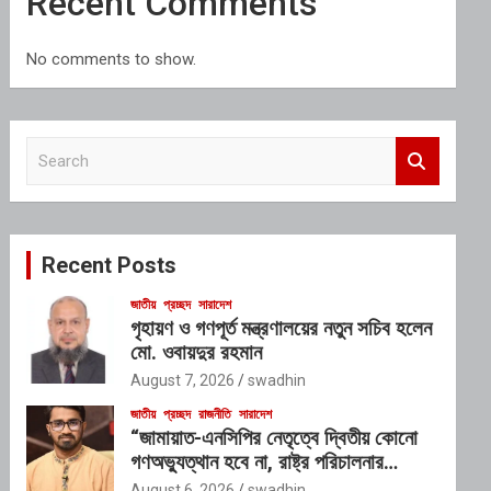
Recent Comments
No comments to show.
S
e
a
r
c
Recent Posts
h
জাতীয়
প্রচ্ছদ
সারাদেশ
গৃহায়ণ ও গণপূর্ত মন্ত্রণালয়ের নতুন সচিব হলেন
মো. ওবায়দুর রহমান
August 7, 2026
swadhin
জাতীয়
প্রচ্ছদ
রাজনীতি
সারাদেশ
“জামায়াত-এনসিপির নেতৃত্বে দ্বিতীয় কোনো
গণঅভ্যুত্থান হবে না, রাষ্ট্র পরিচালনার
যোগ্যতাও তাদের নেই”: রাশেদ খাঁনের
August 6, 2026
swadhin