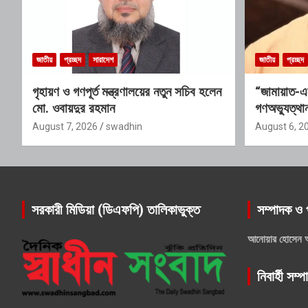
জাতীয়
প্রচ্ছদ
সারাদেশ
জাতীয়
প্রচ্ছদ
গৃহায়ণ ও গণপূর্ত মন্ত্রণালয়ের নতুন সচিব হলেন
“জামায়াত-এ
মো. ওবায়দুর রহমান
গণঅভ্যুত্থান
যোগ্যতাও তা
August 7, 2026
swadhin
August 6, 2
সরকারী মিডিয়া (ডিএফপি) তালিকাভুক্ত
সম্পাদক ও 
আনোয়ার হোসেন 
নিবার্হী সম্