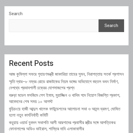
Search
Search
Recent Posts
আজ কুমিল্লা সফরে গৃহায়ণমন্ত্রী জাকারিয়া তাহের সুমন, নিরাপত্তায় সতর্ক প্রশাসন
স্মৃতি দ্বার–৮ নম্বর রোডে রাজউকের নিয়ম ভঙ্গের অভিযোগে বহুতল ভবন নির্মাণ,
নেপথ্যে প্রভাবশালী চক্রের যোগসাজশের প্রশ্ন
বরুড়া মডেল মসজিদে পেশ ইমাম, মুয়াজ্জিন ও খাদিম পদে নিয়োগ বিজ্ঞপ্তি প্রকাশ,
আবেদনের শেষ সময় ১০ আগস্ট
বুড়িচংয়ে হাজী আব্দুল খালেক ফাউন্ডেশনের আলোচনা সভা ও আনন্দ ভ্রমণ, ঘোষিত
হলো নতুন কার্যনির্বাহী কমিটি
কচুয়ায় ওয়ার্ড যুবদল সভাপতি আলী আরশাদের প্রবাসীর স্ত্রীর সঙ্গে আপত্তিকর
ফোনালাপের অডিও ভাইরাল; শাস্তির দাবি এলাকাবাসীর