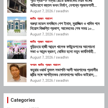
স্মৃতি দ্বার–৮ নম্বর রোডে রাজউকের নিয়ম ভঙ্গের
অভিযোগে বহুতল ভবন নির্মাণ, নেপথ্যে প্রভাবশালী
চক্রের যোগসাজশের প্রশ্ন
August 7, 2026
swadhin
জাতীয়
প্রচ্ছদ
সারাদেশ
বরুড়া মডেল মসজিদে পেশ ইমাম, মুয়াজ্জিন ও খাদিম পদে
নিয়োগ বিজ্ঞপ্তি প্রকাশ, আবেদনের শেষ সময় ১০
আগস্ট
August 7, 2026
swadhin
জাতীয়
প্রচ্ছদ
সারাদেশ
বুড়িচংয়ে হাজী আব্দুল খালেক ফাউন্ডেশনের আলোচনা
সভা ও আনন্দ ভ্রমণ, ঘোষিত হলো নতুন কার্যনির্বাহী
কমিটি
August 7, 2026
swadhin
অপরাধ
জাতীয়
প্রচ্ছদ
সারাদেশ
কচুয়ায় ওয়ার্ড যুবদল সভাপতি আলী আরশাদের প্রবাসীর
স্ত্রীর সঙ্গে আপত্তিকর ফোনালাপের অডিও ভাইরাল;
শাস্তির দাবি এলাকাবাসীর
August 7, 2026
swadhin
Categories