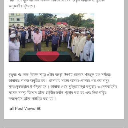
শয্যাপাশে ছুটে যাওয়াই একজন জনপ্রতিনিধির প্রকৃত মানবিক নেতৃত্বের
অনুকরণীয় দৃষ্টান্ত।
মৃত্যুর পর আজ বিকেল সাড়ে ৫টায় বরুড়া ঈদগাহ ময়দানে শামছুল হক সর্দারের
জানাযার নামাজ অনুষ্ঠিত হয়। জানাযায় মাঠের আনাচে-কানাচে শত শত মানুষ
স্বতঃস্ফূর্তভাবে উপস্থিত হন। জানাযা শেষে মুক্তিযোদ্ধা কমান্ডার ও সেনাবাহিনীর
সাবেক সদস্য হিসেবে তাঁকে রাষ্ট্রীয় মর্যাদা প্রদান করা হয় এবং নিজ বাড়ির
কবরস্থানে তাঁকে সমাহিত করা হয়।
Post Views:
80