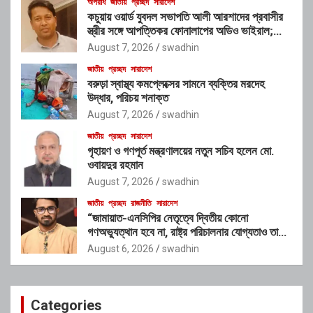
অপরাধ
জাতীয়
প্রচ্ছদ
সারাদেশ
কচুয়ায় ওয়ার্ড যুবদল সভাপতি আলী আরশাদের প্রবাসীর
স্ত্রীর সঙ্গে আপত্তিকর ফোনালাপের অডিও ভাইরাল;
শাস্তির দাবি এলাকাবাসীর
August 7, 2026
swadhin
জাতীয়
প্রচ্ছদ
সারাদেশ
বরুড়া স্বাস্থ্য কমপ্লেক্সের সামনে ব্যক্তির মরদেহ
উদ্ধার, পরিচয় শনাক্ত
August 7, 2026
swadhin
জাতীয়
প্রচ্ছদ
সারাদেশ
গৃহায়ণ ও গণপূর্ত মন্ত্রণালয়ের নতুন সচিব হলেন মো.
ওবায়দুর রহমান
August 7, 2026
swadhin
জাতীয়
প্রচ্ছদ
রাজনীতি
সারাদেশ
“জামায়াত-এনসিপির নেতৃত্বে দ্বিতীয় কোনো
গণঅভ্যুত্থান হবে না, রাষ্ট্র পরিচালনার যোগ্যতাও তাদের
নেই”: রাশেদ খাঁনের
August 6, 2026
swadhin
Categories