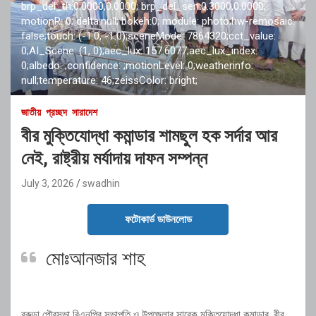
brp_del_th:0.0000,0.0000; brp_del_sen:0.3000,0.0000;
motionR: 0; delta:null; bokeh:0; module: photo;hw-remosaic:
false;touch: (-1.0, -1.0);sceneMode: 7864320;cct_value:
0;AI_Scene: (1, 0);aec_lux: 157.6077;aec_lux_index:
0;albedo: ;confidence: ;motionLevel: 0;weatherinfo:
null;temperature: 46;zeissColor: bright;
জাতীয়
প্রচ্ছদ
সারাদেশ
বীর মুক্তিযোদ্ধা কমান্ডার শামছুল হক সর্দার আর
নেই, রাষ্ট্রীয় মর্যাদায় দাফন সম্পন্ন
July 3, 2026
swadhin
ফটোকার্ড ডাউনলোড
মোঃআনজার শাহ
বরুড়া পৌরসভা বিএনপির সভাপতি ও উপজেলার সাবেক মুক্তিযোদ্ধা কমান্ডার, বীর