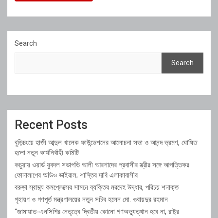
Search
Search
Recent Posts
বুড়িচংয়ে হাজী আব্দুল খালেক ফাউন্ডেশনের আলোচনা সভা ও আনন্দ ভ্রমণ, ঘোষিত
হলো নতুন কার্যনির্বাহী কমিটি
কচুয়ায় ওয়ার্ড যুবদল সভাপতি আলী আরশাদের প্রবাসীর স্ত্রীর সঙ্গে আপত্তিকর
ফোনালাপের অডিও ভাইরাল; শাস্তির দাবি এলাকাবাসীর
বরুড়া স্বাস্থ্য কমপ্লেক্সের সামনে ব্যক্তির মরদেহ উদ্ধার, পরিচয় শনাক্ত
গৃহায়ণ ও গণপূর্ত মন্ত্রণালয়ের নতুন সচিব হলেন মো. ওবায়দুর রহমান
“জামায়াত-এনসিপির নেতৃত্বে দ্বিতীয় কোনো গণঅভ্যুত্থান হবে না, রাষ্ট্র