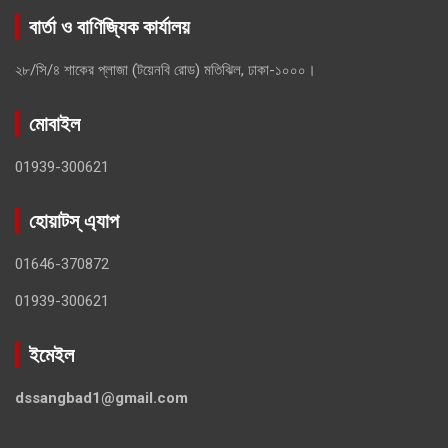
বার্তা ও বাণিজ্যিক কার্যালয়
২৮/সি/৪ শাকের প্লাজা (টয়েনবি রোড) মতিঝিল, ঢাকা-১০০০।
মোবাইল
01939-300621
হোয়াটস্ এ্যাপ
01646-370872
01939-300621
ইমেইল
dssangbad1@gmail.com