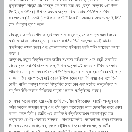
মুক্তিযোদ্ধা সার্জেন্ট মোঃ শামছুল হক সর্দার আর নেই (ইন্না লিল্লাহি ওয়া ইন্না
ইলাইহি রাজিউন)। দীর্ঘদিন গুরুতর অসুস্থ থেকে ঢাকার সম্মিলিত সামরিক
হাসপাতালে (সিএমএইচ) লাইফ সাপোর্টে চিকিৎসাধীন অবস্থায় আজ ৩ জুলাই তিনি
শেষ নিঃশ্বাস ত্যাগ করেন।
তাঁর মৃত্যুতে গভীর শোক ও দুঃখ প্রকাশ করেছেন গৃহায়ন ও গণপূর্ত মন্ত্রণালয়ের
মন্ত্রী জাকারিয়া তাহের সুমন। এক শোকবার্তায় তিনি মরহুমের বিদেহী আত্মার
মাগফিরাত কামনা করেন এবং শোকসন্তপ্ত পরিবারের প্রতি গভীর সমবেদনা জ্ঞাপন
করেন।
উল্লেখ্য, মৃত্যুর কিছুদিন আগে জাতীয় সংসদের অধিবেশন শেষে মন্ত্রী জাকারিয়া
তাহের সুমন সরাসরি হাসপাতালে ছুটে গিয়ে অসুস্থ এই নেতার শারীরিক অবস্থার
খোঁজখবর নেন। সে সময় তাঁর পাশে উপস্থিত ছিলেন শামছুল হক সর্দারের দুই কন্যা
ও বড় নাতি। হাসপাতালে দায়িত্বরত চিকিৎসকদের সঙ্গে দীর্ঘ সময় কথা বলে তিনি
রোগীর সার্বিক অবস্থা সম্পর্কে বিস্তারিত জেনে নেন এবং সর্বোচ্চ আন্তরিকতা ও
আধুনিক চিকিৎসাসেবা নিশ্চিতের অনুরোধ জানান সংশ্লিষ্টদের কাছে।
সে সময় আবেগাপ্লুত হয়ে মন্ত্রী বলেছিলেন, বীর মুক্তিযোদ্ধা সার্জেন্ট শামছুল হক
সর্দার সকলের শ্রদ্ধার মানুষ এবং তাঁর দ্রুত আরোগ্যের জন্য দেশবাসীর কাছে দোয়া
কামনা করেন তিনি। মন্ত্রীর এই মানবিক উপস্থিতিতে তখন আবেগাপ্লুত হয়ে
পড়েছিলেন রোগীর পরিবারের সদস্যরা। উপস্থিত দলীয় নেতাকর্মীদের মধ্যে তাজিরুল
ইসলাম মন্তব্য করেছিলেন, ব্যস্ত রাষ্ট্রীয় দায়িত্বের মাঝেও অসুস্থ কর্মীর