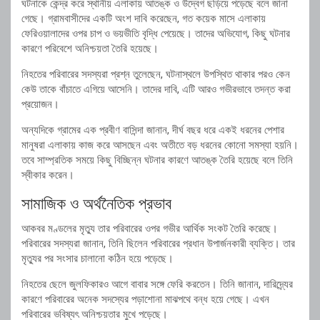
ঘটনাকে কেন্দ্র করে স্থানীয় এলাকায় আতঙ্ক ও উদ্বেগ ছড়িয়ে পড়েছে বলে জানা
গেছে। গ্রামবাসীদের একটি অংশ দাবি করেছেন, গত কয়েক মাসে এলাকায়
ফেরিওয়ালাদের ওপর চাপ ও ভয়ভীতি বৃদ্ধি পেয়েছে। তাদের অভিযোগ, কিছু ঘটনার
কারণে পরিবেশে অনিশ্চয়তা তৈরি হয়েছে।
নিহতের পরিবারের সদস্যরা প্রশ্ন তুলেছেন, ঘটনাস্থলে উপস্থিত থাকার পরও কেন
কেউ তাকে বাঁচাতে এগিয়ে আসেনি। তাদের দাবি, এটি আরও গভীরভাবে তদন্ত করা
প্রয়োজন।
অন্যদিকে গ্রামের এক প্রবীণ বাসিন্দা জানান, দীর্ঘ বছর ধরে একই ধরনের পেশার
মানুষরা এলাকায় কাজ করে আসছেন এবং অতীতে বড় ধরনের কোনো সমস্যা হয়নি।
তবে সাম্প্রতিক সময়ে কিছু বিচ্ছিন্ন ঘটনার কারণে আতঙ্ক তৈরি হয়েছে বলে তিনি
স্বীকার করেন।
সামাজিক ও অর্থনৈতিক প্রভাব
আকবর মণ্ডলের মৃত্যু তার পরিবারের ওপর গভীর আর্থিক সংকট তৈরি করেছে।
পরিবারের সদস্যরা জানান, তিনি ছিলেন পরিবারের প্রধান উপার্জনকারী ব্যক্তি। তার
মৃত্যুর পর সংসার চালানো কঠিন হয়ে পড়েছে।
নিহতের ছেলে জুলফিকারও আগে বাবার সঙ্গে ফেরি করতেন। তিনি জানান, দারিদ্র্যের
কারণে পরিবারের অনেক সদস্যের পড়াশোনা মাঝপথে বন্ধ হয়ে গেছে। এখন
পরিবারের ভবিষ্যৎ অনিশ্চয়তার মুখে পড়েছে।