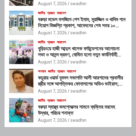
চক্রের যোগসাজশের প্রশ্ন
August 7, 2026
swadhin
জাতীয়
প্রচ্ছদ
সারাদেশ
বরুড়া মডেল মসজিদে পেশ ইমাম, মুয়াজ্জিন ও খাদিম পদে
নিয়োগ বিজ্ঞপ্তি প্রকাশ, আবেদনের শেষ সময় ১০
আগস্ট
August 7, 2026
swadhin
জাতীয়
প্রচ্ছদ
সারাদেশ
বুড়িচংয়ে হাজী আব্দুল খালেক ফাউন্ডেশনের আলোচনা
সভা ও আনন্দ ভ্রমণ, ঘোষিত হলো নতুন কার্যনির্বাহী
কমিটি
August 7, 2026
swadhin
অপরাধ
জাতীয়
প্রচ্ছদ
সারাদেশ
কচুয়ায় ওয়ার্ড যুবদল সভাপতি আলী আরশাদের প্রবাসীর
স্ত্রীর সঙ্গে আপত্তিকর ফোনালাপের অডিও ভাইরাল;
শাস্তির দাবি এলাকাবাসীর
August 7, 2026
swadhin
জাতীয়
প্রচ্ছদ
সারাদেশ
বরুড়া স্বাস্থ্য কমপ্লেক্সের সামনে ব্যক্তির মরদেহ
উদ্ধার, পরিচয় শনাক্ত
August 7, 2026
swadhin