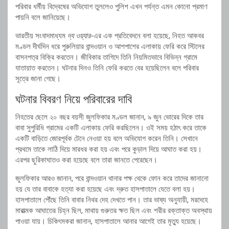
পরিবার ধর্মীয় বিদ্বেষের অভিযোগ তুললেও পুলিশ এখন পর্যন্ত এমন কোনো প্রমাণ
পায়নি বলে জানিয়েছে।
ভারতীয় সংবাদমাধ্যম
দ্য ওয়্যার
-এর এক প্রতিবেদনে বলা হয়েছে, নিহত আকবর
মণ্ডল দীর্ঘদিন ধরে পুরুলিয়ার বান্দওয়ান ও আশপাশের এলাকায় ফেরি করে স্টিলের
বাসনপত্র বিক্রি করতেন। জীবিকার তাগিদে তিনি নিয়মিতভাবে বিভিন্ন গ্রামে
যাতায়াত করতেন। ঘটনার দিনও তিনি ফেরি করতে বের হয়েছিলেন বলে পরিবার
সূত্রে জানা গেছে।
ঘটনার বিবরণ নিয়ে পরিবারের দাবি
নিহতের ছেলে ২০ বছর বয়সী জুলফিকার মণ্ডল জানান, ৯ জুন ভোরের দিকে তার
বাবা সুপুরিধি গ্রামের একটি এলাকায় ফেরি করছিলেন। ওই সময় হঠাৎ করে তাকে
একটি বাড়িতে জোরপূর্বক টেনে নেওয়া হয় বলে অভিযোগ করেন তিনি। সেখানে
প্রথমে তাকে লাঠি দিয়ে মারধর করা হয় এবং পরে কুড়াল দিয়ে আঘাত করা হয়।
এরপর ছুরিকাঘাতও করা হয়েছে বলে তারা জানতে পেরেছেন।
জুলফিকার আরও জানান, পরে বান্দওয়ান থানার পক্ষ থেকে ফোন করে তাদের জানানো
হয় যে তার বাবাকে হত্যা করা হয়েছে এবং দ্রুত হাসপাতালে যেতে বলা হয়।
হাসপাতালে পৌঁছে তিনি বাবার নিথর দেহ দেখতে পান। তার ভাষ্য অনুযায়ী, মরদেহে
মারাত্মক আঘাতের চিহ্ন ছিল, মাথায় গুরুতর ক্ষত ছিল এবং শরীর রক্তাক্ত অবস্থায়
পাওয়া যায়। চিকিৎসকরা জানান, হাসপাতালে আনার আগেই তার মৃত্যু হয়েছে।