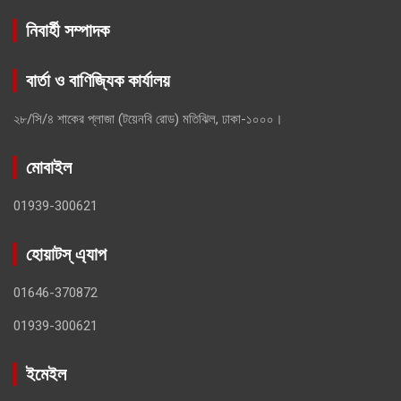
নিবার্হী সম্পাদক
বার্তা ও বাণিজ্যিক কার্যালয়
২৮/সি/৪ শাকের প্লাজা (টয়েনবি রোড) মতিঝিল, ঢাকা-১০০০।
মোবাইল
01939-300621
হোয়াটস্ এ্যাপ
01646-370872
01939-300621
ইমেইল