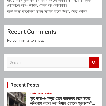
কচুয়ায় ওয়ার্ড যুবদল সভাপতি আলী আরশাদের প্রবাসীর স্ত্রীর সঙ্গে আপত্তিকর
ফোনালাপের অডিও ভাইরাল; শাস্তির দাবি এলাকাবাসীর
বরুড়া স্বাস্থ্য কমপ্লেক্সের সামনে ব্যক্তির মরদেহ উদ্ধার, পরিচয় শনাক্ত
Recent Comments
No comments to show.
S
e
a
r
c
Recent Posts
h
অপরাধ
প্রচ্ছদ
সারাদেশ
স্মৃতি দ্বার–৮ নম্বর রোডে রাজউকের নিয়ম ভঙ্গের
অভিযোগে বহুতল ভবন নির্মাণ, নেপথ্যে প্রভাবশালী