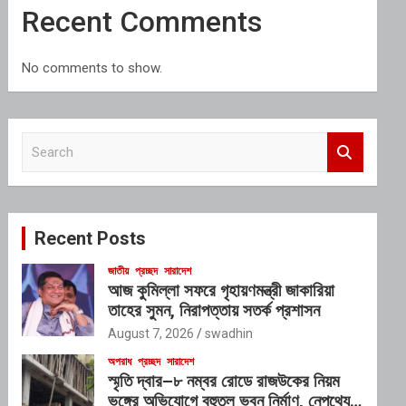
Recent Comments
No comments to show.
S
e
a
r
c
Recent Posts
h
জাতীয়
প্রচ্ছদ
সারাদেশ
আজ কুমিল্লা সফরে গৃহায়ণমন্ত্রী জাকারিয়া
তাহের সুমন, নিরাপত্তায় সতর্ক প্রশাসন
August 7, 2026
swadhin
অপরাধ
প্রচ্ছদ
সারাদেশ
স্মৃতি দ্বার–৮ নম্বর রোডে রাজউকের নিয়ম
ভঙ্গের অভিযোগে বহুতল ভবন নির্মাণ, নেপথ্যে