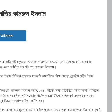
ন নাজির কামরুল ইসলাম
ড ডাউনলোড
ের প্রতি গভীর ফুলেল শ্রদ্ধাঞ্জলি নিবেদন করেছেন বাংলাদেশ সরকারি কার্যকরী
য়ণগঞ্জ জেলা কমিটির সভাপতি মোঃ কামরুল ইসলাম।
হ জেলার বিভিন্ন দপ্তরের সরকারি কর্মচারীদের নিয়ে
চাষাড়া কেন্দ্রীয় শহীদ মিনার
ে নাজির মোঃ কামরুল ইসলাম বলেন, ১৯৫২ সালের ভাষা আন্দোলনে আত্মদানকারী শহীদদের
 অধিকার প্রতিষ্ঠার সেই সংগ্রাম বাঙালি জাতির ইতিহাসে এক গৌরবোজ্জ্বল অধ্যায়
ে স্বাধীনতা সংগ্রামের বীজ রোপিত হয়।
ষা বাংলাকে রাষ্ট্রভাষা করার দাবিতে আন্দোলনরত ছাত্রদের ওপর তৎকালীন পাকিস্তানি