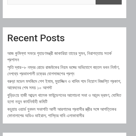
Recent Posts
আজ কুমিল্লা সফরে গৃহায়ণমন্ত্রী জাকারিয়া তাহের সুমন, নিরাপত্তায় সতর্ক
প্রশাসন
স্মৃতি দ্বার–৮ নম্বর রোডে রাজউকের নিয়ম ভঙ্গের অভিযোগে বহুতল ভবন নির্মাণ,
নেপথ্যে প্রভাবশালী চক্রের যোগসাজশের প্রশ্ন
বরুড়া মডেল মসজিদে পেশ ইমাম, মুয়াজ্জিন ও খাদিম পদে নিয়োগ বিজ্ঞপ্তি প্রকাশ,
আবেদনের শেষ সময় ১০ আগস্ট
বুড়িচংয়ে হাজী আব্দুল খালেক ফাউন্ডেশনের আলোচনা সভা ও আনন্দ ভ্রমণ, ঘোষিত
হলো নতুন কার্যনির্বাহী কমিটি
কচুয়ায় ওয়ার্ড যুবদল সভাপতি আলী আরশাদের প্রবাসীর স্ত্রীর সঙ্গে আপত্তিকর
ফোনালাপের অডিও ভাইরাল; শাস্তির দাবি এলাকাবাসীর