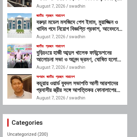
প্রভাবশালী চক্রের যোগসাজশের প্রশ্ন
August 7, 2026
swadhin
জাতীয়
প্রচ্ছদ
সারাদেশ
বরুড়া মডেল মসজিদে পেশ ইমাম, মুয়াজ্জিন ও
খাদিম পদে নিয়োগ বিজ্ঞপ্তি প্রকাশ, আবেদনের
শেষ সময় ১০ আগস্ট
August 7, 2026
swadhin
জাতীয়
প্রচ্ছদ
সারাদেশ
বুড়িচংয়ে হাজী আব্দুল খালেক ফাউন্ডেশনের
আলোচনা সভা ও আনন্দ ভ্রমণ, ঘোষিত হলো
নতুন কার্যনির্বাহী কমিটি
August 7, 2026
swadhin
অপরাধ
জাতীয়
প্রচ্ছদ
সারাদেশ
কচুয়ায় ওয়ার্ড যুবদল সভাপতি আলী আরশাদের
প্রবাসীর স্ত্রীর সঙ্গে আপত্তিকর ফোনালাপের
অডিও ভাইরাল; শাস্তির দাবি এলাকাবাসীর
August 7, 2026
swadhin
Categories
Uncategorized
(200)