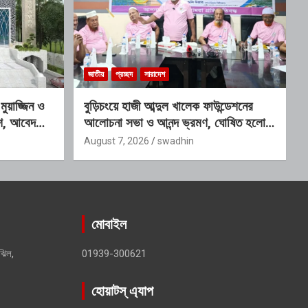
জাতীয়
প্রচ্ছদ
সারাদেশ
য়াজ্জিন ও
বুড়িচংয়ে হাজী আব্দুল খালেক ফাউন্ডেশনের
কাশ, আবেদনের
আলোচনা সভা ও আনন্দ ভ্রমণ, ঘোষিত হলো
নতুন কার্যনির্বাহী কমিটি
August 7, 2026
swadhin
মোবাইল
ঝিল,
01939-300621
হোয়াটস্ এ্যাপ