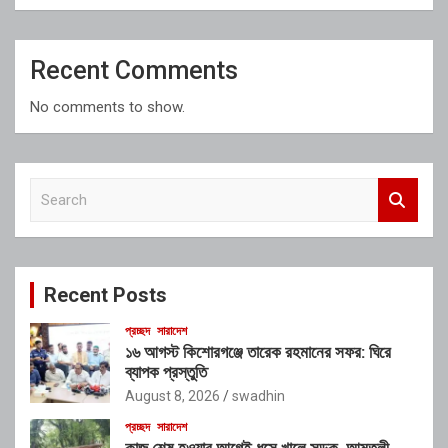
Recent Comments
No comments to show.
S
e
a
r
c
Recent Posts
h
প্রচ্ছদ
সারাদেশ
১৬ আগস্ট কিশোরগঞ্জে তারেক রহমানের সফর: ঘিরে
ব্যাপক প্রস্তুতি
August 8, 2026
swadhin
প্রচ্ছদ
সারাদেশ
কাজ শেষ হওয়ার আগেই ধসে খালে সড়ক, আমতলী-