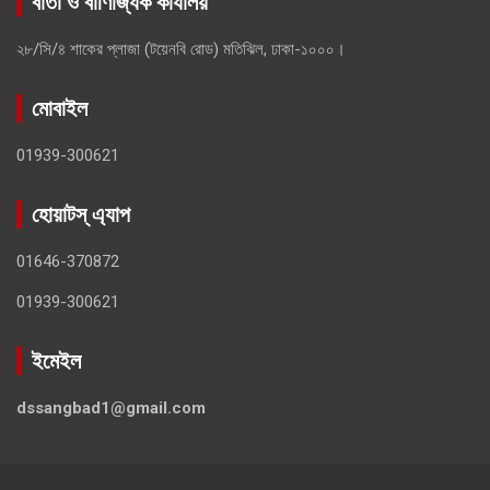
বার্তা ও বাণিজ্যিক কার্যালয়
২৮/সি/৪ শাকের প্লাজা (টয়েনবি রোড) মতিঝিল, ঢাকা-১০০০।
মোবাইল
01939-300621
হোয়াটস্ এ্যাপ
01646-370872
01939-300621
ইমেইল
dssangbad1@gmail.com