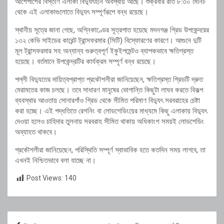
আশেপাশের
বিস্তীর্ণ
এলাকা
বিদ্যুৎহীন
অবস্থায়
আছে। শুক্রবার
রাত
৮:
৩০
মিনিট
থেকে
এই
এলাকাগুলোতে
বিদ্যুৎ
সম্পূর্ণরূপে
বন্ধ
রয়েছে।
স্থানীয়
সূত্রে
জানা
গেছে,
অগ্নিকাণ্ডের
সূত্রপাত
হয়েছে
মদনগঞ্জ
গ্রিড
উপকেন্দরের
১৩২
কেভি
সাইডের
কারেন্ট
ট্রান্সফরমার (
সিটি)
বিস্ফোরণের
কারণে।
আগুনে
দুটি
মূল
ট্রান্সফরমার
সহ
অন্যান্য
গুরুত্বপূর্ণ
ইকুইপমেন্টও
ব্যাপকভাবে
ক্ষতিগ্রস্ত
হয়েছে।
বর্তমানে
উপকেন্দ্রটির
কার্যক্রম
সম্পূর্ণ
বন্ধ
রয়েছে।
পল্লী
বিদ্যুতের
দায়িত্বপ্রাপ্ত
প্রকৌশলীরা
জানিয়েছেন,
ক্ষতিগ্রস্ত
গ্রিডটি
দ্রুত
মেরামতের
কাজ
চলছে।
তবে
সাধারণ
মানুষের
ভোগান্তি
কিছুটা
লাঘব
করতে
বিকল্প
ব্যবস্থার
আওতায়
সোনারগাঁও
গ্রিড
থেকে
সীমিত
পরিমাণ
বিদ্যুৎ
সরবরাহের
চেষ্টা
করা
হচ্ছে।
এই
পদ্ধতিতে
রেশনিং
বা
লোডশেডিংয়ের
মাধ্যমে
কিছু
এলাকায়
বিদ্যুৎ
দেওয়া
হলেও
চাহিদার
তুলনায়
সরবরাহ
সীমিত
থাকায়
অধিকাংশ
সময়ই
লোডশেডিং
অব্যাহত
থাকবে।
প্রকৌশলীরা
জানিয়েছেন,
পরিস্থিতি
সম্পূর্ণ
স্বাভাবিক
হতে
কতদিন
সময়
লাগবে,
তা
এখনই
নিশ্চিতভাবে
বলা
যাচ্ছে
না।
Post Views:
140
Post