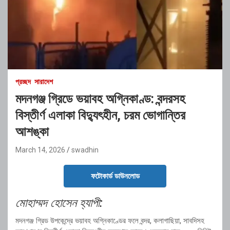
প্রচ্ছদ
সারাদেশ
মদনগঞ্জ গ্রিডে ভয়াবহ অগ্নিকাণ্ড: বন্দরসহ
বিস্তীর্ণ এলাকা বিদ্যুৎহীন, চরম ভোগান্তির
আশঙ্কা
March 14, 2026
swadhin
ফটোকার্ড ডাউনলোড
মোহাম্মদ
হোসেন
হ্যাপী:
মদনগঞ্জ
গ্রিড
উপকেন্দ্রে
ভয়াবহ
অগ্নিকাণ্ডের
ফলে
বন্দর,
কলাগাছিয়া,
সাবদিসহ