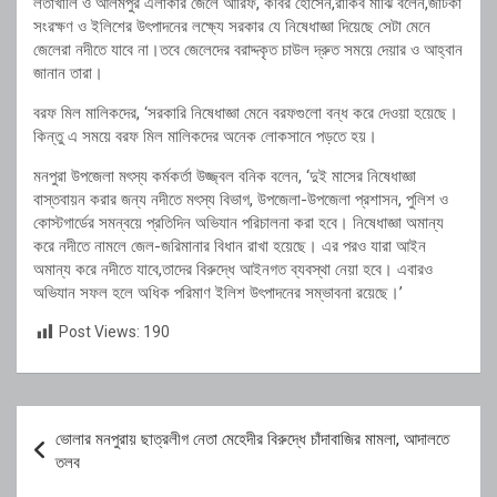
লতাখালি ও আলমপুর এলাকার জেলে আরিফ, কবির হোসেন,রাকিব মাঝি বলেন,জাটকা
সংরক্ষণ ও ইলিশের উৎপাদনের লক্ষ্যে সরকার যে নিষেধাজ্ঞা দিয়েছে সেটা মেনে
জেলেরা নদীতে যাবে না।তবে জেলেদের বরাদ্দকৃত চাউল দ্রুত সময়ে দেয়ার ও আহ্বান
জানান তারা।
বরফ মিল মালিকদের, ‘সরকারি নিষেধাজ্ঞা মেনে বরফগুলো বন্ধ করে দেওয়া হয়েছে।
কিন্তু এ সময়ে বরফ মিল মালিকদের অনেক লোকসানে পড়তে হয়।
মনপুরা উপজেলা মৎস্য কর্মকর্তা উজ্জ্বল বনিক বলেন, ‘দুই মাসের নিষেধাজ্ঞা
বাস্তবায়ন করার জন্য নদীতে মৎস্য বিভাগ, উপজেলা-উপজেলা প্রশাসন, পুলিশ ও
কোস্টগার্ডের সমন্বয়ে প্রতিদিন অভিযান পরিচালনা করা হবে। নিষেধাজ্ঞা অমান্য
করে নদীতে নামলে জেল-জরিমানার বিধান রাখা হয়েছে। এর পরও যারা আইন
অমান্য করে নদীতে যাবে,তাদের বিরুদ্ধে আইনগত ব্যবস্থা নেয়া হবে। এবারও
অভিযান সফল হলে অধিক পরিমাণ ইলিশ উৎপাদনের সম্ভাবনা রয়েছে।’
Post Views:
190
Post
ভোলার মনপুরায় ছাত্রলীগ নেতা মেহেদীর বিরুদ্ধে চাঁদাবাজির মামলা, আদালতে
navigation
তলব