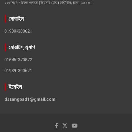
২৮/সি/৪ শাকের প্লাজা (টয়েনবি রোড) মতিঝিল, ঢাকা-১০০০।
মোবাইল
01939-300621
হোয়াটস্ এ্যাপ
01646-370872
01939-300621
ইমেইল
dssangbad1@gmail.com