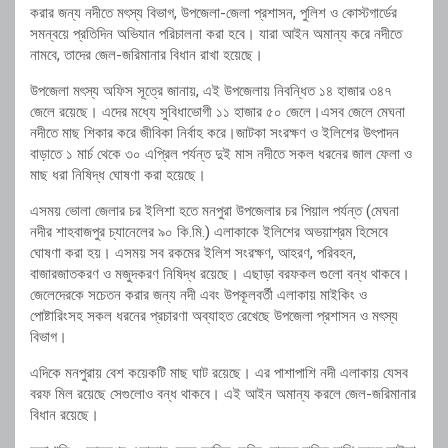
করার জন্য নদীতে মৎস্য বিভাগ, উপজেলা-জেলা প্রশাসন, পুলিশ ও কোস্টগার্ডের
সমন্বয়ে প্রতিদিন অভিযান পরিচালনা করা হবে। যারা আইন অমান্য করে নদীতে
নামবে, তাদের জেল-জরিমানার বিধান রাখা হয়েছে।
উপজেলা মৎস্য অফিস সূত্রে জানায়, এই উপজেলায় নিবন্ধিত ১৪ হাজার ৩৪৭
জেলে রয়েছে। এদের মধ্যে সুবিধাভোগী ১১ হাজার ৫০ জেলে।এসব জেলে মেঘনা
নদীতে মাছ শিকার করে জীবিকা নির্বাহ করে।জাটকা সংরক্ষণ ও ইলিশের উৎপাদন
বাড়াতে ১ মার্চ থেকে ৩০ এপ্রিল পর্যন্ত দুই মাস নদীতে সকল ধরনের জাল ফেলা ও
মাছ ধরা নিষিদ্ধ ঘোষণা করা হয়েছে।
এসময় ভোলা জেলার চর ইলিশা হতে মনপুরা উপজেলার চর পিয়াল পর্যন্ত (মেঘনা
নদীর শাহবাজপুর চ্যানেলের ৯০ কি.মি.) এলাকাকে ইলিশের অভয়াশ্রম হিসেবে
ঘোষণা করা হয়। এসময় সব রকমের ইলিশ সংরক্ষণ, আহরণ, পরিবহন,
বাজারজাতকরণ ও মজুদকরণ নিষিদ্ধ রয়েছে। এছাড়া বরফকল গুলো বন্ধ থাকবে।
জেলেদেরকে সচেতন করার জন্য নদী এবং উপকূলবর্তী এলাকায় মাইকিং ও
পোষ্টারিংসহ সকল ধরনের প্রচারণা অব্যাহত রেখেছে উপজেলা প্রশাসন ও মৎস্য
বিভাগ।
এদিকে মনপুরায় বেশ কয়েকটি মাছ ঘাট রয়েছে। এর পাশাপাশি নদী এলাকায় যেসব
বরফ মিল রয়েছে সেগুলোও বন্ধ থাকবে। এই আইন অমান্য করলে জেল-জরিমানার
বিধান রয়েছে।