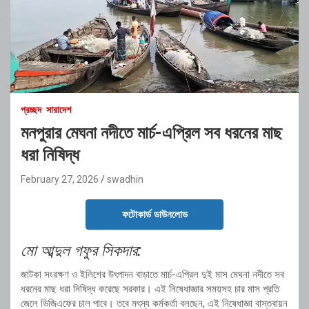
প্রচ্ছদ
সারাদেশ
মনপুরার মেঘনা নদীতে মার্চ-এপ্রিল সব ধরনের মাছ
ধরা নিষিদ্ধ
February 27, 2026
swadhin
ফটোকার্ড ডাউনলোড
মো আব্দুল গফুর সিকদার:
জাটকা সংরক্ষণ ও ইলিশের উৎপাদন বাড়াতে মার্চ-এপ্রিল দুই মাস মেঘনা নদীতে সব
ধরনের মাছ ধরা নিষিদ্ধ করেছে সরকার। এই নিষেধাজ্ঞার সময়সহ চার মাস প্রতি
জেলে ভিজিএফের চাল পাবে। তবে মৎস্য কর্মকর্তা বলছেন, এই নিষেধাজ্ঞা বাস্তবায়ন