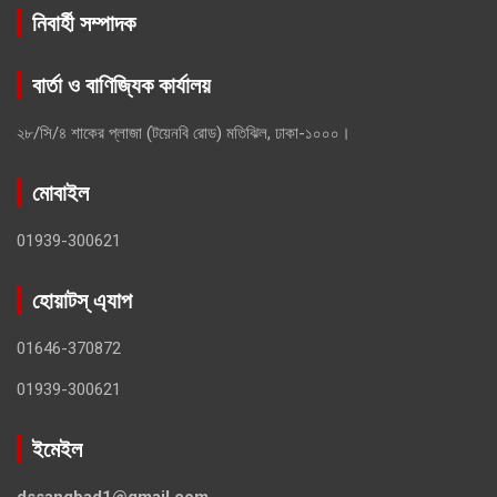
নিবার্হী সম্পাদক
বার্তা ও বাণিজ্যিক কার্যালয়
২৮/সি/৪ শাকের প্লাজা (টয়েনবি রোড) মতিঝিল, ঢাকা-১০০০।
মোবাইল
01939-300621
হোয়াটস্ এ্যাপ
01646-370872
01939-300621
ইমেইল
dssangbad1@gmail.com