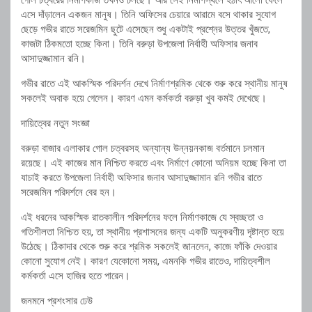
গোল চত্বরের নির্মাণকাজ তখনও চলছে। আর সেই নির্মাণস্থলে হঠাৎ আলো ফেলে
এসে দাঁড়ালেন একজন মানুষ। তিনি অফিসের চেয়ারে আরামে বসে থাকার সুযোগ
ছেড়ে গভীর রাতে সরেজমিন ছুটে এসেছেন শুধু একটাই প্রশ্নের উত্তর খুঁজতে,
কাজটা ঠিকমতো হচ্ছে কিনা। তিনি বরুড়া উপজেলা নির্বাহী অফিসার জনাব
আসাদুজ্জামান রনি।
গভীর রাতে এই আকস্মিক পরিদর্শন দেখে নির্মাণশ্রমিক থেকে শুরু করে স্থানীয় মানুষ
সকলেই অবাক হয়ে গেলেন। কারণ এমন কর্মকর্তা বরুড়া খুব কমই দেখেছে।
দায়িত্বের নতুন সংজ্ঞা
বরুড়া বাজার এলাকার গোল চত্বরসহ অন্যান্য উন্নয়নকাজ বর্তমানে চলমান
রয়েছে। এই কাজের মান নিশ্চিত করতে এবং নির্মাণে কোনো অনিয়ম হচ্ছে কিনা তা
যাচাই করতে উপজেলা নির্বাহী অফিসার জনাব আসাদুজ্জামান রনি গভীর রাতে
সরেজমিন পরিদর্শনে বের হন।
এই ধরনের আকস্মিক রাতকালীন পরিদর্শনের ফলে নির্মাণকাজে যে স্বচ্ছতা ও
গতিশীলতা নিশ্চিত হয়, তা স্থানীয় প্রশাসনের জন্য একটি অনুকরণীয় দৃষ্টান্ত হয়ে
উঠেছে। ঠিকাদার থেকে শুরু করে শ্রমিক সকলেই জানলেন, কাজে ফাঁকি দেওয়ার
কোনো সুযোগ নেই। কারণ যেকোনো সময়, এমনকি গভীর রাতেও, দায়িত্বশীল
কর্মকর্তা এসে হাজির হতে পারেন।
জনমনে প্রশংসার ঢেউ