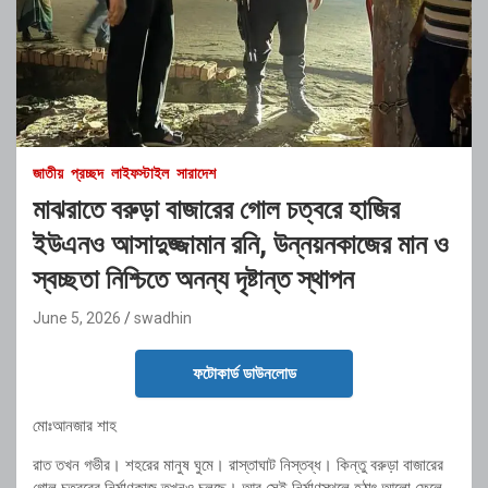
জাতীয়
প্রচ্ছদ
লাইফস্টাইল
সারাদেশ
মাঝরাতে বরুড়া বাজারের গোল চত্বরে হাজির
ইউএনও আসাদুজ্জামান রনি, উন্নয়নকাজের মান ও
স্বচ্ছতা নিশ্চিতে অনন্য দৃষ্টান্ত স্থাপন
June 5, 2026
swadhin
ফটোকার্ড ডাউনলোড
মোঃআনজার শাহ
রাত তখন গভীর। শহরের মানুষ ঘুমে। রাস্তাঘাট নিস্তব্ধ। কিন্তু বরুড়া বাজারের