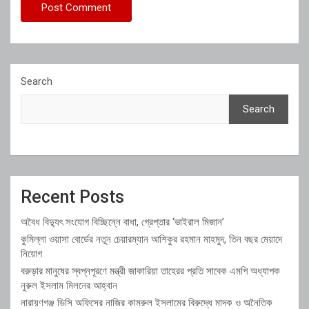
Search
Search
Recent Posts
অবৈধ বিদ্যুৎ সংযোগ বিচ্ছিন্নে বাধা, গ্রেপ্তার ‘ভাইরাল মিজান’
কুমিল্লা ওয়াসা বোর্ডের নতুন চেয়ারম্যান আশিকুর রহমান মাহমুদ, তিন বছর মেয়াদে
নিয়োগ
বরুড়ার মানুষের স্বপ্নপূরণে মন্ত্রী জাকারিয়া তাহেরর প্রতি সাবেক এমপি অধ্যাপক
নুরুল ইসলাম মিলনের আহ্বান
নারায়ণগঞ্জ ডিসি অফিসের নাজির কামরুল ইসলামের বিরুদ্ধে মাদক ও অনৈতিক