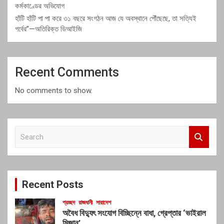
কর্মকাণ্ডের অভিযোগ
হাঁটি হাঁটি পা পা করে ৩১ বছরে সংগঠন আজ যে অবস্থানে পৌঁছেছে, তা সত্যিই
গর্বের”—অতিরিক্ত ডিআইজি
Recent Comments
No comments to show.
S
e
a
r
c
Recent Posts
h
প্রচ্ছদ
রাজধানী
সারাদেশ
অবৈধ বিদ্যুৎ সংযোগ বিচ্ছিন্নে বাধা, গ্রেপ্তার ‘ভাইরাল
মিজান’