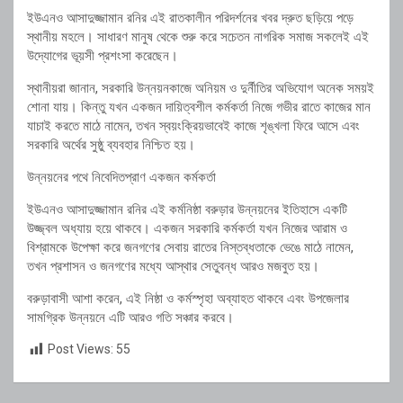
ইউএনও আসাদুজ্জামান রনির এই রাতকালীন পরিদর্শনের খবর দ্রুত ছড়িয়ে পড়ে
স্থানীয় মহলে। সাধারণ মানুষ থেকে শুরু করে সচেতন নাগরিক সমাজ সকলেই এই
উদ্যোগের ভূয়সী প্রশংসা করেছেন।
স্থানীয়রা জানান, সরকারি উন্নয়নকাজে অনিয়ম ও দুর্নীতির অভিযোগ অনেক সময়ই
শোনা যায়। কিন্তু যখন একজন দায়িত্বশীল কর্মকর্তা নিজে গভীর রাতে কাজের মান
যাচাই করতে মাঠে নামেন, তখন স্বয়ংক্রিয়ভাবেই কাজে শৃঙ্খলা ফিরে আসে এবং
সরকারি অর্থের সুষ্ঠু ব্যবহার নিশ্চিত হয়।
উন্নয়নের পথে নিবেদিতপ্রাণ একজন কর্মকর্তা
ইউএনও আসাদুজ্জামান রনির এই কর্মনিষ্ঠা বরুড়ার উন্নয়নের ইতিহাসে একটি
উজ্জ্বল অধ্যায় হয়ে থাকবে। একজন সরকারি কর্মকর্তা যখন নিজের আরাম ও
বিশ্রামকে উপেক্ষা করে জনগণের সেবায় রাতের নিস্তব্ধতাকে ভেঙে মাঠে নামেন,
তখন প্রশাসন ও জনগণের মধ্যে আস্থার সেতুবন্ধ আরও মজবুত হয়।
বরুড়াবাসী আশা করেন, এই নিষ্ঠা ও কর্মস্পৃহা অব্যাহত থাকবে এবং উপজেলার
সামগ্রিক উন্নয়নে এটি আরও গতি সঞ্চার করবে।
Post Views:
55