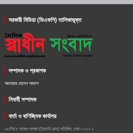
সরকারী মিডিয়া (ডিএফপি) তালিকাভুক্ত
সম্পাদক ও প্রকাশক
আনোয়ার হোসেন আকাশ
নিবার্হী সম্পাদক
বার্তা ও বাণিজ্যিক কার্যালয়
২৮/সি/৪ শাকের প্লাজা (টয়েনবি রোড) মতিঝিল, ঢাকা-১০০০।