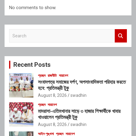
No comments to show.
S
e
a
r
c
Recent Posts
h
প্রচ্ছদ
রাজনীতি
সারাদেশ
সংবাদপত্র সমাজের দর্পণ, অপসাংবাদিকতা পরিহার করতে
হবে: প্রতিমন্ত্রী টুকু
August 8, 2026
swadhin
প্রচ্ছদ
সারাদেশ
মাদরাসা-এতিমখানার সাড়ে ৩ হাজার শিক্ষার্থীকে খাবার
খাওয়ালেন প্রতিমন্ত্রী টুকু
August 8, 2026
swadhin
আইন-শৃঙ্খলা
প্রচ্ছদ
সারাদেশ