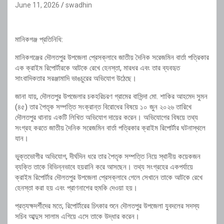
June 11, 2026
swadhin
মানিকগঞ্জ প্রতিনিধি:
মানিকগঞ্জের দৌলতপুর উপজেলা প্রেসক্লাবে জাতীয় দৈনিক সরেজমিন বার্তা পত্রিকার
এক ক্রাইম রিপোর্টারকে আটকে রেখে হেনস্তা, মারধর এবং তার ব্যবহৃত
সাংবাদিকতার সরঞ্জামাদি ভাঙচুরের অভিযোগ উঠেছে।
জানা যায়, দৌলতপুর উপজেলার চকহরিচরণ গ্রামের বাসিন্দা মো. শাকির আহমেদ সুমন
(৪৫) তার পৈতৃক সম্পত্তি সংক্রান্ত বিরোধের বিষয়ে ১০ জুন ২০২৬ তারিখে
দৌলতপুর থানায় একটি লিখিত অভিযোগ দায়ের করেন। অভিযোগের বিষয়ে তথ্য
সংগ্রহ করতে জাতীয় দৈনিক সরেজমিন বার্তা পত্রিকার ক্রাইম রিপোর্টার ঘটনাস্থলে
যান।
ভুক্তভোগীর অভিযোগ, দীর্ঘদিন ধরে তার পৈতৃক সম্পত্তি নিয়ে স্থানীয় কয়েকজন
ব্যক্তি তাকে বিভিন্নভাবে হয়রানি করে আসছেন। তথ্য সংগ্রহের একপর্যায়ে
ক্রাইম রিপোর্টার দৌলতপুর উপজেলা প্রেসক্লাবে গেলে সেখানে তাকে আটকে রেখে
হেনস্তা করা হয় এবং প্রাণনাশের হুমকি দেওয়া হয়।
প্রত্যক্ষদর্শীদের মতে, রিপোর্টারের চিৎকার শুনে দৌলতপুর উপজেলা যুবদলের সদস্য
সচিব আব্দুস সালাম এগিয়ে এসে তাকে উদ্ধার করেন।