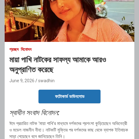
প্রচ্ছদ
বিনোদন
মায়া পাখি নাটকের সাফল্য আমাকে আরও
অনুপ্রাণিত করেছে
June 9, 2026
swadhin
ফটোকার্ড ডাউনলোড
স্বাধীন সংবাদ বিনোদন:
ঈদে প্রচারিত নাটক ‘মায়া পাখি’র মাধ্যমে দর্শকদের প্রশংসা কুড়িয়েছেন অভিনেত্রী
ও মডেল
নাজনীন নীহা
। নাটকটি মুক্তির পর দর্শকদের কাছ থেকে ব্যাপক ইতিবাচক
সাড়া পেয়েছেন বলে জানিয়েছেন তিনি।