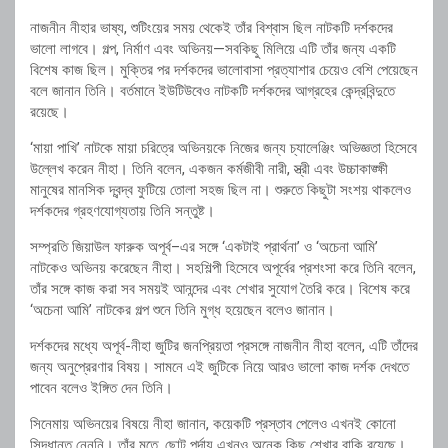
নাজনীন নীহার ভাষ্য, শুটিংয়ের সময় থেকেই তাঁর বিশ্বাস ছিল নাটকটি দর্শকদের
ভালো লাগবে। গল্প, নির্মাণ এবং অভিনয়—সবকিছু মিলিয়ে এটি তাঁর জন্য একটি
বিশেষ কাজ ছিল। মুক্তির পর দর্শকদের ভালোবাসা প্রত্যাশার চেয়েও বেশি পেয়েছেন
বলে জানান তিনি। বর্তমানে ইউটিউবেও নাটকটি দর্শকদের আগ্রহের কেন্দ্রবিন্দুতে
রয়েছে।
‘মায়া পাখি’ নাটকে মায়া চরিত্রে অভিনয়কে নিজের জন্য চ্যালেঞ্জিং অভিজ্ঞতা হিসেবে
উল্লেখ করেন নীহা। তিনি বলেন, একজন কর্মজীবী নারী, স্ত্রী এবং উচ্চাকাঙ্ক্ষী
মানুষের মানসিক দ্বন্দ্ব ফুটিয়ে তোলা সহজ ছিল না। শুরুতে কিছুটা সংশয় থাকলেও
দর্শকদের গ্রহণযোগ্যতায় তিনি সন্তুষ্ট।
সম্প্রতি
জিয়াউল ফারুক অপূর্ব
–এর সঙ্গে ‘একটাই প্রার্থনা’ ও ‘অচেনা আমি’
নাটকেও অভিনয় করেছেন নীহা। সহশিল্পী হিসেবে অপূর্বের প্রশংসা করে তিনি বলেন,
তাঁর সঙ্গে কাজ করা সব সময়ই আনন্দের এবং শেখার সুযোগ তৈরি করে। বিশেষ করে
‘অচেনা আমি’ নাটকের গল্প শুনে তিনি মুগ্ধ হয়েছেন বলেও জানান।
দর্শকদের মধ্যে অপূর্ব-নীহা জুটির জনপ্রিয়তা প্রসঙ্গে নাজনীন নীহা বলেন, এটি তাঁদের
জন্য অনুপ্রেরণার বিষয়। সামনে এই জুটিকে নিয়ে আরও ভালো কাজ দর্শক দেখতে
পাবেন বলেও ইঙ্গিত দেন তিনি।
সিনেমায় অভিনয়ের বিষয়ে নীহা জানান, কয়েকটি প্রস্তাব পেলেও এখনই কোনো
সিদ্ধান্ত নেননি। তাঁর মতে, ছোট পর্দায় এখনও অনেক কিছু শেখার বাকি রয়েছে।