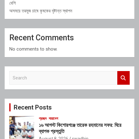
বেশি
অসময়ে তরমুজ চাষে কৃষকের দৃষ্টান্ত স্থাপন
Recent Comments
No comments to show.
S
e
a
r
c
Recent Posts
h
প্রচ্ছদ
সারাদেশ
১৬ আগস্ট কিশোরগঞ্জে তারেক রহমানের সফর: ঘিরে
ব্যাপক প্রস্তুতি
August 8, 2026
swadhin