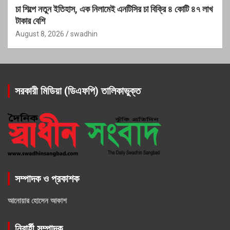
চা শিল্পে নতুন ইতিহাস, এক নিলামেই এনটিসির চা বিক্রি ৪ কোটি ৪৭ লাখ
টাকার বেশি
August 8, 2026
swadhin
সরকারী মিডিয়া (ডিএফপি) তালিকাভুক্ত
সম্পাদক ও প্রকাশক
আনোয়ার হোসেন আকাশ
নিবার্হী সম্পাদক