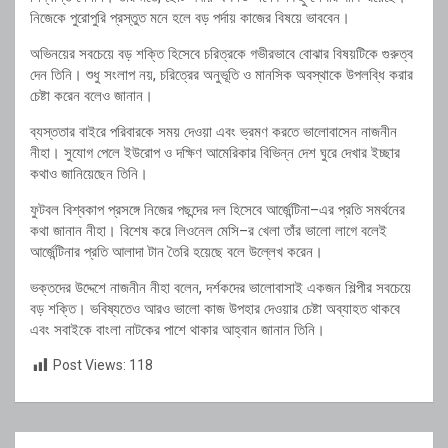
নিজেকে পুরোপুরি প্রস্তুত মনে হলে বড় পর্দায় কাজের বিষয়ে ভাববেন।
অভিনয়ের সবচেয়ে বড় শক্তি হিসেবে চরিত্রকে গভীরভাবে বোঝার বিষয়টিকে গুরুত্ব
দেন তিনি। শুধু সংলাপ নয়, চরিত্রের অনুভূতি ও মানসিক অবস্থাকে উপলব্ধি করার
চেষ্টা করেন বলেও জানান।
ব্যস্ততার বাইরে পরিবারকে সময় দেওয়া এবং ভ্রমণ করতে ভালোবাসেন নাজনীন
নীহা। সুযোগ পেলে ইউরোপ ও দক্ষিণ আমেরিকার বিভিন্ন দেশ ঘুরে দেখার ইচ্ছার
কথাও জানিয়েছেন তিনি।
ফুটবল বিশ্বকাপ প্রসঙ্গে নিজের পছন্দের দল হিসেবে
আর্জেন্টিনা
–এর প্রতি সমর্থনের
কথা জানান নীহা। বিশেষ করে
লিওনেল মেসি
–র খেলা তাঁর ভালো লাগে বলেই
আর্জেন্টিনার প্রতি আলাদা টান তৈরি হয়েছে বলে উল্লেখ করেন।
ভক্তদের উদ্দেশে নাজনীন নীহা বলেন, দর্শকদের ভালোবাসাই একজন শিল্পীর সবচেয়ে
বড় শক্তি। ভবিষ্যতেও আরও ভালো কাজ উপহার দেওয়ার চেষ্টা অব্যাহত থাকবে
এবং সবাইকে বাংলা নাটকের পাশে থাকার আহ্বান জানান তিনি।
Post Views:
118
Post