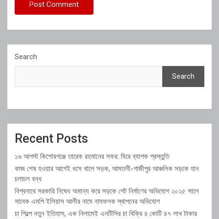
Search
Search
Recent Posts
১৬ আগস্ট কিশোরগঞ্জে তারেক রহমানের সফর: ঘিরে ব্যাপক প্রস্তুতি
কাজ শেষ হওয়ার আগেই ধসে খালে সড়ক, আমতলী-গাজীপুর আঞ্চলিক সড়কে যান
চলাচল বন্ধ
বিশ্বনাথে সরকারি নিষেধ অমান্য করে সড়কে গেট নির্মাণের অভিযোগ ২০২৫ সালে
সাবেক এমপি ইলিয়াস আলীর নামে নামফলক স্থাপনের অভিযোগ
চা শিল্পে নতুন ইতিহাস, এক নিলামেই এনটিসির চা বিক্রি ৪ কোটি ৪৭ লাখ টাকার