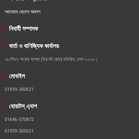
আনোয়ার হোসেন আকাশ
নিবার্হী সম্পাদক
বার্তা ও বাণিজ্যিক কার্যালয়
২৮/সি/৪ শাকের প্লাজা (টয়েনবি রোড) মতিঝিল, ঢাকা-১০০০।
মোবাইল
01939-300621
হোয়াটস্ এ্যাপ
01646-370872
01939-300621