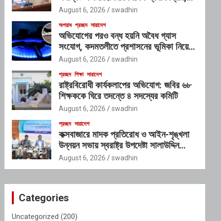
গঠিত হচ্ছে আন্তঃসংস্থা সমন্বয় কমিটি
August 6, 2026
swadhin
অপরাধ
প্রচ্ছদ
সারাদেশ
অভিযোগের পরও বন্ধ হয়নি অবৈধ গ্যাস
সংযোগ, কদমতলীতে প্রশাসনের ভূমিকা নিয়ে
প্রশ্ন
August 6, 2026
swadhin
প্রচ্ছদ
শিক্ষা
সারাদেশ
রাষ্ট্রবিরোধী কার্যকলাপের অভিযোগ: জবির ৬৮
শিক্ষককে ঘিরে তদন্তে ৪ সদস্যের কমিটি
August 6, 2026
swadhin
প্রচ্ছদ
সারাদেশ
কক্সবাজারে মাদক প্রতিরোধ ও আইন-শৃঙ্খলা
উন্নয়ন সভায় স্বরাষ্ট্র উপদেষ্টা সালাউদ্দিন
আহমদ
August 6, 2026
swadhin
Categories
Uncategorized
(200)