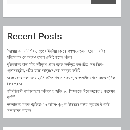
Recent Posts
“জামায়াত-এনসিপির নেতৃত্বে দ্বিতীয় কোনো গণঅভ্যুত্থান হবে না, রাষ্ট্র
পরিচালনার যোগ্যতাও তাদের নেই”: রাশেদ খাঁনের
বুড়িগঙ্গাসহ রাজধানীর নদীদূষণ রোধে দ্রুত সমন্বিত কর্মপরিকল্পনার নির্দেশ
প্রধানমন্ত্রীর, গঠিত হচ্ছে আন্তঃসংস্থা সমন্বয় কমিটি
অভিযোগের পরও বন্ধ হয়নি অবৈধ গ্যাস সংযোগ, কদমতলীতে প্রশাসনের ভূমিকা
নিয়ে প্রশ্ন
রাষ্ট্রবিরোধী কার্যকলাপের অভিযোগ: জবির ৬৮ শিক্ষককে ঘিরে তদন্তে ৪ সদস্যের
কমিটি
কক্সবাজারে মাদক প্রতিরোধ ও আইন-শৃঙ্খলা উন্নয়ন সভায় স্বরাষ্ট্র উপদেষ্টা
সালাউদ্দিন আহমদ