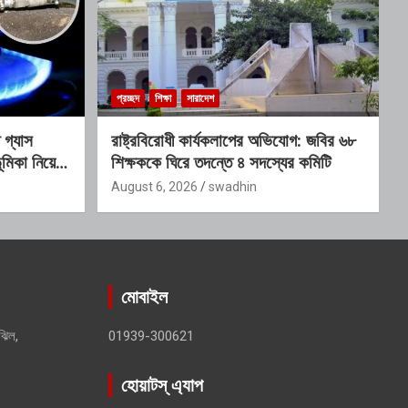
প্রচ্ছদ
শিক্ষা
সারাদেশ
গ্যাস
রাষ্ট্রবিরোধী কার্যকলাপের অভিযোগ: জবির ৬৮
মিকা নিয়ে
শিক্ষককে ঘিরে তদন্তে ৪ সদস্যের কমিটি
August 6, 2026
swadhin
মোবাইল
ঝিল,
01939-300621
হোয়াটস্ এ্যাপ