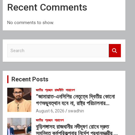
Recent Comments
No comments to show.
S
e
a
r
c
Recent Posts
h
জাতীয়
প্রচ্ছদ
রাজনীতি
সারাদেশ
“জামায়াত-এনসিপির নেতৃত্বে দ্বিতীয় কোনো
গণঅভ্যুত্থান হবে না, রাষ্ট্র পরিচালনার
যোগ্যতাও তাদের নেই”: রাশেদ খাঁনের
August 6, 2026
swadhin
জাতীয়
প্রচ্ছদ
সারাদেশ
বুড়িগঙ্গাসহ রাজধানীর নদীদূষণ রোধে দ্রুত
সমন্বিত কর্মপরিকল্পনার নির্দেশ প্রধানমন্ত্রীর,