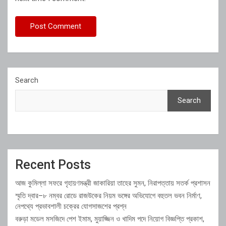
Search
Search
Recent Posts
আজ কুমিল্লা সফরে গৃহায়ণমন্ত্রী জাকারিয়া তাহের সুমন, নিরাপত্তায় সতর্ক প্রশাসন
স্মৃতি দ্বার–৮ নম্বর রোডে রাজউকের নিয়ম ভঙ্গের অভিযোগে বহুতল ভবন নির্মাণ,
নেপথ্যে প্রভাবশালী চক্রের যোগসাজশের প্রশ্ন
বরুড়া মডেল মসজিদে পেশ ইমাম, মুয়াজ্জিন ও খাদিম পদে নিয়োগ বিজ্ঞপ্তি প্রকাশ,