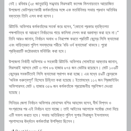
নেই। রবিবার (২৫ জানুয়ারি) সন্ধ্যায় মিরসরাই কলেজ মিলনায়তনে আয়োজিত
উপজেলা ভোটগ্রহণকারী কর্মকর্তাদের সঙ্গে এক মতবিনিময় সভায় প্রধান অতিথির
বক্তব্যে তিনি এসব কথা বলেন।
রিটার্নিং অফিসার কর্মকর্তাদের সতর্ক করে বলেন, “কোনো প্রকার ব্যক্তিগত
পক্ষপাতিত্ব বা আচরণে নির্বাচনের গায়ে কালিমা লেপন করা বরদাস্ত করা হবে না।”
তিনি আরও জানান, নির্বাচন অবাধ ও নিরপেক্ষ করতে প্রতিটি কেন্দ্রে সিসি ক্যামেরা
এবং দায়িত্বরত পুলিশ সদস্যদের শরীরে ‘বডি ওর্ন ক্যামেরা’ থাকবে। পুরো
প্রক্রিয়াটি কঠোরভাবে মনিটরিং করা হবে।
উপজেলা নির্বাহী অফিসার ও সহকারী রিটার্নিং অফিসার সোমাইয়া আক্তার জানান,
মিরসরাই আসনে মোট ৩ লাখ ৮৬ হাজার ৬৭৪ জন ভোটার রয়েছেন। মোট ১০৬টি
কেন্দ্রের সবকটিতেই সিসি ক্যামেরা স্থাপন করা হচ্ছে। এর মধ্যে ৪৯টি কেন্দ্রকে
‘অধিক গুরুত্বপূর্ণ’ হিসেবে চিহ্নিত করা হয়েছে। ইতোমধ্যে ১১২ জন প্রিজাইডিং
অফিসারসহ মোট ২ হাজার ৩৫৬ জন কর্মকর্তাকে প্রয়োজনীয় প্রশিক্ষণ দেওয়া
হয়েছে।
সিনিয়র জেলা নির্বাচন অফিসার মোহাম্মদ বশির আহমেদ বলেন, দীর্ঘ বিপ্লব ও
সংগ্রামের পর এই নির্বাচন হতে যাচ্ছে। তাই আইনের আলোকে সর্বোচ্চ মেধা দিয়ে
এটি সফল করতে হবে। সভায় অতিরিক্ত পুলিশ সুপার সিরাজুল ইসলামসহ
প্রশাসনের ঊর্ধ্বতন কর্মকর্তারা উপস্থিত ছিলেন।