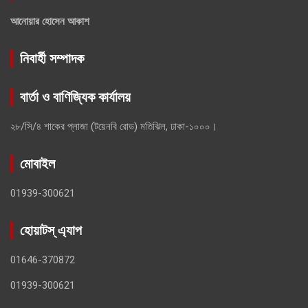
আনোয়ার হোসেন আকাশ
নিবার্হী সম্পাদক
বার্তা ও বাণিজ্যিক কার্যালয়
২৮/সি/৪ শাকের প্লাজা (টয়েনবি রোড) মতিঝিল, ঢাকা-১০০০।
মোবাইল
01939-300621
হোয়াটস্ এ্যাপ
01646-370872
01939-300621