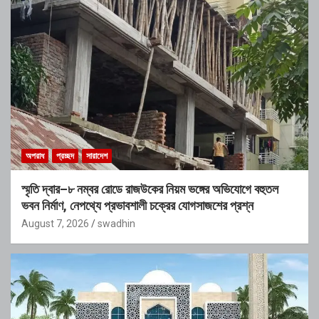
অপরাধ
প্রচ্ছদ
সারাদেশ
স্মৃতি দ্বার–৮ নম্বর রোডে রাজউকের নিয়ম ভঙ্গের অভিযোগে বহুতল
ভবন নির্মাণ, নেপথ্যে প্রভাবশালী চক্রের যোগসাজশের প্রশ্ন
August 7, 2026
swadhin