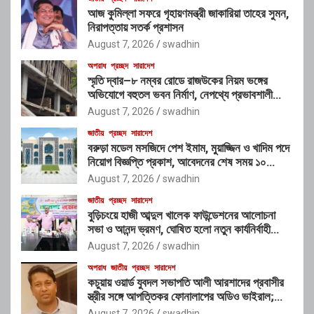
আজ কুমিল্লা সফরে গৃহায়ণমন্ত্রী জাকারিয়া তাহের সুমন,
নিরাপত্তায় সতর্ক প্রশাসন
August 7, 2026
swadhin
অপরাধ
প্রচ্ছদ
সারাদেশ
স্মৃতি দ্বার–৮ নম্বর রোডে রাজউকের নিয়ম ভঙ্গের
অভিযোগে বহুতল ভবন নির্মাণ, নেপথ্যে প্রভাবশালী
চক্রের যোগসাজশের প্রশ্ন
August 7, 2026
swadhin
জাতীয়
প্রচ্ছদ
সারাদেশ
বরুড়া মডেল মসজিদে পেশ ইমাম, মুয়াজ্জিন ও খাদিম পদে
নিয়োগ বিজ্ঞপ্তি প্রকাশ, আবেদনের শেষ সময় ১০
আগস্ট
August 7, 2026
swadhin
জাতীয়
প্রচ্ছদ
সারাদেশ
বুড়িচংয়ে হাজী আব্দুল খালেক ফাউন্ডেশনের আলোচনা
সভা ও আনন্দ ভ্রমণ, ঘোষিত হলো নতুন কার্যনির্বাহী
কমিটি
August 7, 2026
swadhin
অপরাধ
জাতীয়
প্রচ্ছদ
সারাদেশ
কচুয়ায় ওয়ার্ড যুবদল সভাপতি আলী আরশাদের প্রবাসীর
স্ত্রীর সঙ্গে আপত্তিকর ফোনালাপের অডিও ভাইরাল;
শাস্তির দাবি এলাকাবাসীর
August 7, 2026
swadhin