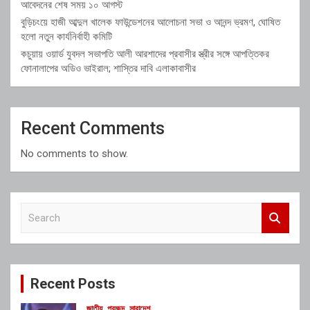
আবেদনের শেষ সময় ১০ আগস্ট
বুড়িচংয়ে হাজী আব্দুল খালেক ফাউন্ডেশনের আলোচনা সভা ও আনন্দ ভ্রমণ, ঘোষিত
হলো নতুন কার্যনির্বাহী কমিটি
কচুয়ায় ওয়ার্ড যুবদল সভাপতি আলী আরশাদের প্রবাসীর স্ত্রীর সঙ্গে আপত্তিকর
ফোনালাপের অডিও ভাইরাল; শাস্তির দাবি এলাকাবাসীর
Recent Comments
No comments to show.
S
e
a
r
c
Recent Posts
h
জাতীয়
প্রচ্ছদ
সারাদেশ