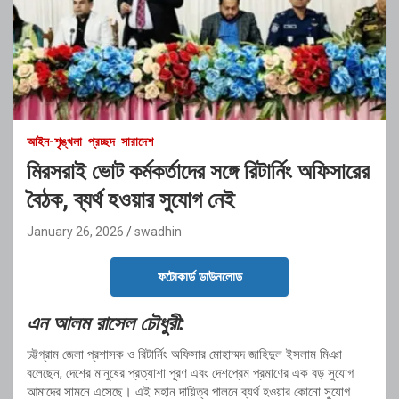
আইন-শৃঙ্খলা
প্রচ্ছদ
সারাদেশ
মিরসরাই ভোট কর্মকর্তাদের সঙ্গে রিটার্নিং অফিসারের
বৈঠক, ব্যর্থ হওয়ার সুযোগ নেই
January 26, 2026
swadhin
ফটোকার্ড ডাউনলোড
এন আলম রাসেল চৌধুরী:
চট্টগ্রাম জেলা প্রশাসক ও রিটার্নিং অফিসার মোহাম্মদ জাহিদুল ইসলাম মিঞা
বলেছেন, দেশের মানুষের প্রত্যাশা পূরণ এবং দেশপ্রেম প্রমাণের এক বড় সুযোগ
আমাদের সামনে এসেছে। এই মহান দায়িত্ব পালনে ব্যর্থ হওয়ার কোনো সুযোগ