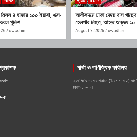
সারাদেশ
প্রচ্ছদ
সারাদেশ
 মিলল ৪ হাজার ১০০ ইয়াবা, এক্স-
আলীকদমে চাকা ফেটে বাস গাছের স
 করল পুলিশ
হেলপার নিহত, আহত অন্তত ১০
026
swadhin
August 8, 2026
swadhin
প্রকাশক
বার্তা ও বাণিজ্যিক কার্যালয়
আকাশ
২৮/সি/৪ শাকের প্লাজা (টয়েনবি রোড) মতি
ঢাকা-১০০০।
পাদক