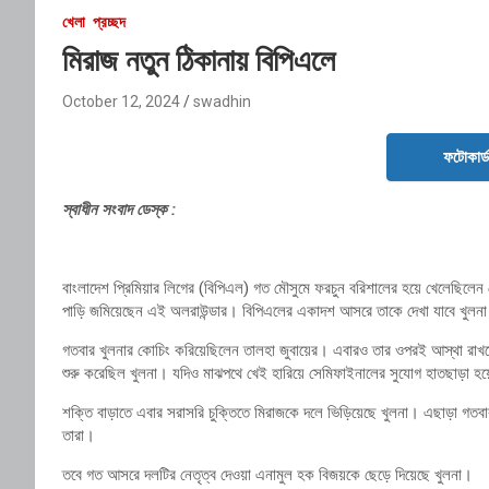
খেলা
প্রচ্ছদ
মিরাজ নতুন ঠিকানায় বিপিএলে
October 12, 2024
swadhin
ফটোকার্
স্বাধীন সংবাদ ডেস্ক :
বাংলাদেশ প্রিমিয়ার লিগের (বিপিএল) গত মৌসুমে ফরচুন বরিশালের হয়ে খেলেছিলেন
পাড়ি জমিয়েছেন এই অলরাউন্ডার। বিপিএলের একাদশ আসরে তাকে দেখা যাবে খুলনা টা
গতবার খুলনার কোচিং করিয়েছিলেন তালহা জুবায়ের। এবারও তার ওপরই আস্থা রাখত
শুরু করেছিল খুলনা। যদিও মাঝপথে খেই হারিয়ে সেমিফাইনালের সুযোগ হাতছাড়া হ
শক্তি বাড়াতে এবার সরাসরি চুক্তিতে মিরাজকে দলে ভিড়িয়েছে খুলনা। এছাড়া গতব
তারা।
তবে গত আসরে দলটির নেতৃত্ব দেওয়া এনামুল হক বিজয়কে ছেড়ে দিয়েছে খুলনা।