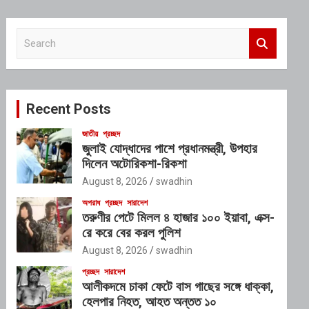
S
e
a
r
c
Recent Posts
h
জাতীয়
প্রচ্ছদ
জুলাই যোদ্ধাদের পাশে প্রধানমন্ত্রী, উপহার
দিলেন অটোরিকশা-রিকশা
August 8, 2026
swadhin
অপরাধ
প্রচ্ছদ
সারাদেশ
তরুণীর পেটে মিলল ৪ হাজার ১০০ ইয়াবা, এক্স-
রে করে বের করল পুলিশ
August 8, 2026
swadhin
প্রচ্ছদ
সারাদেশ
আলীকদমে চাকা ফেটে বাস গাছের সঙ্গে ধাক্কা,
হেলপার নিহত, আহত অন্তত ১০