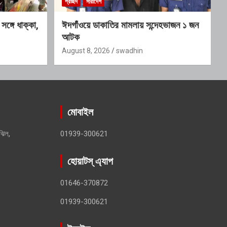
প্রচ্ছদ
সারাদেশ
ঙ্গে ধাক্কা,
ঈদগাঁওয়ে ডাকাতির মামলায় সন্দেহভাজন ১ জন
আটক
August 8, 2026
swadhin
মোবাইল
ঝিল,
01939-300621
হোয়াটস্ এ্যাপ
01646-370872
01939-300621