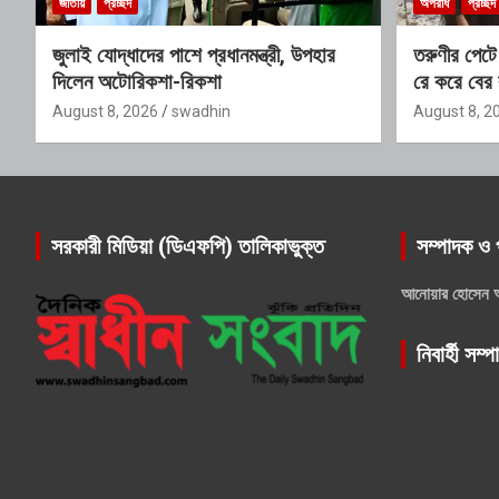
জাতীয়
প্রচ্ছদ
অপরাধ
প্রচ্ছদ
জুলাই যোদ্ধাদের পাশে প্রধানমন্ত্রী, উপহার
তরুণীর পেটে
দিলেন অটোরিকশা-রিকশা
রে করে বের
August 8, 2026
swadhin
August 8, 2
সরকারী মিডিয়া (ডিএফপি) তালিকাভুক্ত
সম্পাদক ও 
আনোয়ার হোসেন 
নিবার্হী সম্