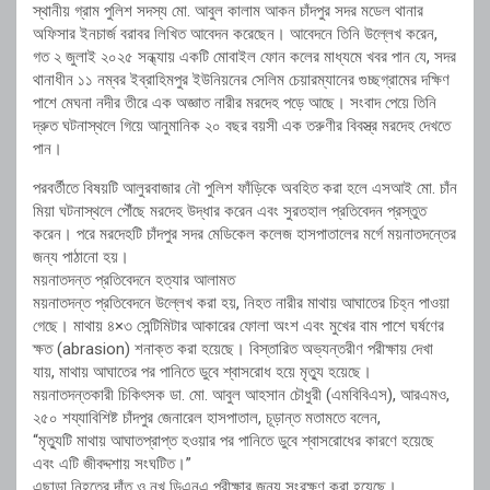
স্থানীয় গ্রাম পুলিশ সদস্য মো. আবুল কালাম আকন চাঁদপুর সদর মডেল থানার
অফিসার ইনচার্জ বরাবর লিখিত আবেদন করেছেন। আবেদনে তিনি উল্লেখ করেন,
গত ২ জুলাই ২০২৫ সন্ধ্যায় একটি মোবাইল ফোন কলের মাধ্যমে খবর পান যে, সদর
থানাধীন ১১ নম্বর ইব্রাহিমপুর ইউনিয়নের সেলিম চেয়ারম্যানের গুচ্ছগ্রামের দক্ষিণ
পাশে মেঘনা নদীর তীরে এক অজ্ঞাত নারীর মরদেহ পড়ে আছে। সংবাদ পেয়ে তিনি
দ্রুত ঘটনাস্থলে গিয়ে আনুমানিক ২০ বছর বয়সী এক তরুণীর বিবস্ত্র মরদেহ দেখতে
পান।
পরবর্তীতে বিষয়টি আলুরবাজার নৌ পুলিশ ফাঁড়িকে অবহিত করা হলে এসআই মো. চাঁন
মিয়া ঘটনাস্থলে পৌঁছে মরদেহ উদ্ধার করেন এবং সুরতহাল প্রতিবেদন প্রস্তুত
করেন। পরে মরদেহটি চাঁদপুর সদর মেডিকেল কলেজ হাসপাতালের মর্গে ময়নাতদন্তের
জন্য পাঠানো হয়।
ময়নাতদন্ত প্রতিবেদনে হত্যার আলামত
ময়নাতদন্ত প্রতিবেদনে উল্লেখ করা হয়, নিহত নারীর মাথায় আঘাতের চিহ্ন পাওয়া
গেছে। মাথায় ৪×৩ সেন্টিমিটার আকারের ফোলা অংশ এবং মুখের বাম পাশে ঘর্ষণের
ক্ষত (abrasion) শনাক্ত করা হয়েছে। বিস্তারিত অভ্যন্তরীণ পরীক্ষায় দেখা
যায়, মাথায় আঘাতের পর পানিতে ডুবে শ্বাসরোধ হয়ে মৃত্যু হয়েছে।
ময়নাতদন্তকারী চিকিৎসক ডা. মো. আবুল আহসান চৌধুরী (এমবিবিএস), আরএমও,
২৫০ শয্যাবিশিষ্ট চাঁদপুর জেনারেল হাসপাতাল, চূড়ান্ত মতামতে বলেন,
“মৃত্যুটি মাথায় আঘাতপ্রাপ্ত হওয়ার পর পানিতে ডুবে শ্বাসরোধের কারণে হয়েছে
এবং এটি জীবদ্দশায় সংঘটিত।”
এছাড়া নিহতের দাঁত ও নখ ডিএনএ পরীক্ষার জন্য সংরক্ষণ করা হয়েছে।