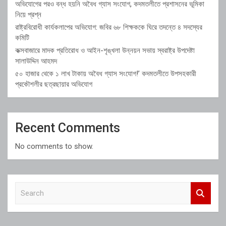
অভিযোগের পরও বন্ধ হয়নি অবৈধ গ্যাস সংযোগ, কদমতলীতে প্রশাসনের ভূমিকা
নিয়ে প্রশ্ন
রাষ্ট্রবিরোধী কার্যকলাপের অভিযোগ: জবির ৬৮ শিক্ষককে ঘিরে তদন্তে ৪ সদস্যের
কমিটি
কক্সবাজারে মাদক প্রতিরোধ ও আইন-শৃঙ্খলা উন্নয়ন সভায় স্বরাষ্ট্র উপদেষ্টা
সালাউদ্দিন আহমদ
৫০ হাজার থেকে ১ লাখ টাকায় অবৈধ গ্যাস সংযোগ!’ কদমতলীতে উপসহকারী
প্রকৌশলীর ছত্রছায়ার অভিযোগ
Recent Comments
No comments to show.
S
e
a
r