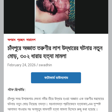
অপরাধ
প্রচ্ছদ
সারাদেশ
চাঁদপুরে অজ্ঞাত তরুণীর লাশ উদ্ধারের ঘটনায় নতুন
মোড়, ৩০২ ধারায় হত্যা মামলা
February 24, 2026
swadhin
ফটোকার্ড ডাউনলোড
স্টাফ রিপোর্টার :
চাঁদপুর সদর উপজেলার মেঘনা নদীর তীরে উদ্ধার হওয়া অজ্ঞাত এক তরুণীর মরদেহের
ঘটনায় নতুন মোড় নিয়েছে তদন্ত। ময়নাতদন্ত প্রতিবেদনে হত্যাকাণ্ডের সুস্পষ্ট
আলামত পাওয়ার পর অপমৃত্যু মামলাটি হত্যা মামলা হিসেবে রুজু করা হয়েছে।