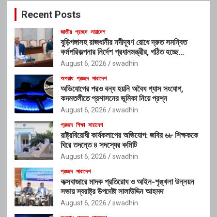
c
Recent Posts
h
জাতীয়
প্রচ্ছদ
সারাদেশ
বুড়িগঙ্গাসহ রাজধানীর নদীদূষণ রোধে দ্রুত সমন্বিত
কর্মপরিকল্পনার নির্দেশ প্রধানমন্ত্রীর, গঠিত হচ্ছে
আন্তঃসংস্থা সমন্বয় কমিটি
August 6, 2026
swadhin
অপরাধ
প্রচ্ছদ
সারাদেশ
অভিযোগের পরও বন্ধ হয়নি অবৈধ গ্যাস সংযোগ,
কদমতলীতে প্রশাসনের ভূমিকা নিয়ে প্রশ্ন
August 6, 2026
swadhin
প্রচ্ছদ
শিক্ষা
সারাদেশ
রাষ্ট্রবিরোধী কার্যকলাপের অভিযোগ: জবির ৬৮ শিক্ষককে
ঘিরে তদন্তে ৪ সদস্যের কমিটি
August 6, 2026
swadhin
প্রচ্ছদ
সারাদেশ
কক্সবাজারে মাদক প্রতিরোধ ও আইন-শৃঙ্খলা উন্নয়ন
সভায় স্বরাষ্ট্র উপদেষ্টা সালাউদ্দিন আহমদ
August 6, 2026
swadhin