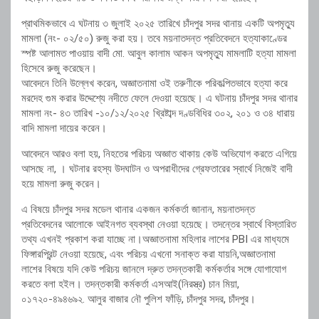
প্রাথমিকভাবে এ ঘটনায় ৩ জুলাই ২০২৫ তারিখে চাঁদপুর সদর থানায় একটি অপমৃত্যু
মামলা (নং- ০২/৫০) রুজু করা হয়। তবে ময়নাতদন্ত প্রতিবেদনে হত্যাকাণ্ডের
স্পষ্ট আলামত পাওয়ায় বাদী মো. আবুল কালাম আকন অপমৃত্যু মামলাটি হত্যা মামলা
হিসেবে রুজু করেছেন।
আবেদনে তিনি উল্লেখ করেন, অজ্ঞাতনামা ওই তরুণীকে পরিকল্পিতভাবে হত্যা করে
মরদেহ গুম করার উদ্দেশ্যে নদীতে ফেলে দেওয়া হয়েছে। এ ঘটনায় চাঁদপুর সদর থানার
মামলা নং- ৪৩ তারিখ -১০/১২/২০২৫ খ্রিষ্টাব্দ দণ্ডবিধির ৩০২, ২০১ ও ৩৪ ধারায়
বাদি মামলা দায়ের করেন।
আবেদনে আরও বলা হয়, নিহতের পরিচয় অজ্ঞাত থাকায় কেউ অভিযোগ করতে এগিয়ে
আসছে না, । ঘটনার রহস্য উদঘাটন ও অপরাধীদের গ্রেফতারের স্বার্থে নিজেই বাদী
হয়ে মামলা রুজু করেন।
এ বিষয়ে চাঁদপুর সদর মডেল থানার একজন কর্মকর্তা জানান, ময়নাতদন্ত
প্রতিবেদনের আলোকে আইনগত ব্যবস্থা নেওয়া হয়েছে। তদন্তের স্বার্থে বিস্তারিত
তথ্য এখনই প্রকাশ করা যাচ্ছে না।অজ্ঞাতনামা মহিলার লাশের PBI এর মাধ্যমে
ফিঙ্গারপ্রিন্ট নেওয়া হয়েছে, এবং পরিচয় এখনো সনাক্ত করা যায়নি,অজ্ঞাতনামা
লাশের বিষয়ে যদি কেউ পরিচয় জানলে দ্রুত তদন্তকারী কর্মকর্তার সঙ্গে যোগাযোগ
করতে বলা হইল। তদন্তকারী কর্মকর্তা এসআই(নিরস্ত্র) চান মিয়া,
০১৭২০-৪৯৪৬৯২. আলুর বাজার নৌ পুলিশ ফাঁড়ি, চাঁদপুর সদর, চাঁদপুর।