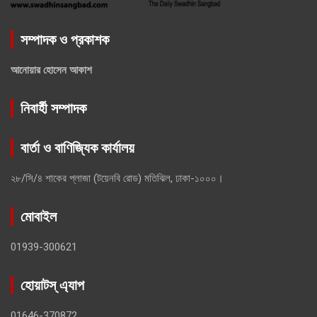
সম্পাদক ও প্রকাশক
আনোয়ার হোসেন আকাশ
নিবার্হী সম্পাদক
বার্তা ও বাণিজ্যিক কার্যালয়
২৮/সি/৪ শাকের প্লাজা (টয়েনবি রোড) মতিঝিল, ঢাকা-১০০০।
মোবাইল
01939-300621
হোয়াটস্ এ্যাপ
01646-370872