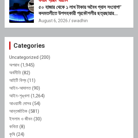
অপরাধ
প্রচ্ছদ
সারাদেশ
৫০ হাজার থেকে ১ লাখ টাকায় অবৈধ গ্যাস সংযোগ!’
কদমতলীতে উপসহকারী প্রকৌশলীর ছত্রছায়ার
অভিযোগ
August 6, 2026
swadhin
Categories
Uncategorized
(200)
অপরাধ
(1,945)
অর্থনীতি
(82)
আইটি বিশ্ব
(11)
আইন-আদালত
(90)
আইন-শৃঙ্খলা
(1,264)
আওয়ামী দোসর
(54)
আন্তর্জাতিক
(581)
ইসলাম ও জীবন
(30)
কবিতা
(8)
কৃষি
(24)