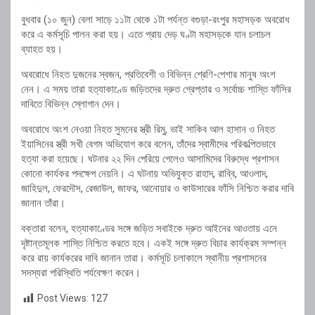
বুধবার (১০ জুন) বেলা সাড়ে ১১টা থেকে ১টা পর্যন্ত বগুড়া-রংপুর মহাসড়ক অবরোধ
করে এ কর্মসূচি পালন করা হয়। এতে প্রায় দেড় ঘণ্টা মহাসড়কে যান চলাচল
ব্যাহত হয়।
অবরোধে নিহত দুজনের স্বজন, প্রতিবেশী ও বিভিন্ন শ্রেণি-পেশার মানুষ অংশ
নেন। এ সময় তারা হত্যাকাণ্ডে জড়িতদের দ্রুত গ্রেপ্তার ও সর্বোচ্চ শাস্তি ফাঁসির
দাবিতে বিভিন্ন স্লোগান দেন।
অবরোধে অংশ নেওয়া নিহত সুমনের স্ত্রী রিমু, ভাই সাকিব আল হাসান ও নিহত
ইয়াসিনের স্ত্রী সখী বেগম অভিযোগ করে বলেন, তাঁদের স্বামীদের পরিকল্পিতভাবে
হত্যা করা হয়েছে। ঘটনার ২২ দিন পেরিয়ে গেলেও আসামিদের বিরুদ্ধে প্রশাসন
কোনো কার্যকর পদক্ষেপ নেয়নি। এ ঘটনায় অভিযুক্ত রাহাদ, রাব্বি, আওলাদ,
জাহিদুল, ফেরদৌস, রেজাউল, জাফর, আনোয়ার ও কাউসারের ফাঁসি নিশ্চিত করার দাবি
জানান তাঁরা।
বক্তারা বলেন, হত্যাকাণ্ডের সঙ্গে জড়িত সবাইকে দ্রুত আইনের আওতায় এনে
দৃষ্টান্তমূলক শাস্তি নিশ্চিত করতে হবে। একই সঙ্গে দ্রুত বিচার কার্যক্রম সম্পন্ন
করে রায় কার্যকরের দাবি জানান তারা। কর্মসূচি চলাকালে স্থানীয় প্রশাসনের
সদস্যরা পরিস্থিতি পর্যবেক্ষণ করেন।
Post Views:
127