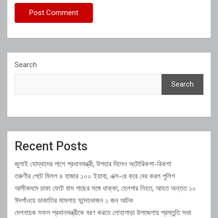
Search
Search
Recent Posts
জুলাই যোদ্ধাদের পাশে প্রধানমন্ত্রী, উপহার দিলেন অটোরিকশা-রিকশা
তরুণীর পেটে মিলল ৪ হাজার ১০০ ইয়াবা, এক্স-রে করে বের করল পুলিশ
আলীকদমে চাকা ফেটে বাস গাছের সঙ্গে ধাক্কা, হেলপার নিহত, আহত অন্তত ১০
ঈদগাঁওয়ে ডাকাতির মামলায় সন্দেহভাজন ১ জন আটক
দেশনায়ক সফল প্রধানমন্ত্রীকে বরণ করতে লোহাগাড়া উপজেলায় প্রস্তুতি সভা