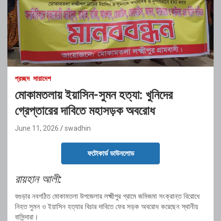
প্রচ্ছদ
সারাদেশ
মোকামতলায় ইয়াসিন-সুমন হত্যা: খুনিদের
গ্রেপ্তারের দাবিতে মহাসড়ক অবরোধ
June 11, 2026
swadhin
ফটোকার্ড ডাউনলোড
রায়হান আলী:
বগুড়ার নবগঠিত মোকামতলা উপজেলার লক্ষ্মীপুর গ্রামে জমিজমা সংক্রান্ত বিরোধে
নিহত সুমন ও ইয়াসিন হত্যার বিচার দাবিতে ফের সড়ক অবরোধ করেছেন স্থানীয়
বাসিন্দারা।