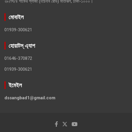
২৮/সি/৪ শাকের প্লাজা (টয়েনবি রোড) মতিঝিল, ঢাকা-১০০০।
মোবাইল
01939-300621
হোয়াটস্ এ্যাপ
01646-370872
01939-300621
ইমেইল
dssangbad1@gmail.com