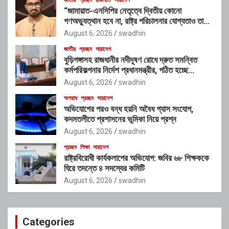
“জামায়াত-এনসিপির নেতৃত্বে দ্বিতীয় কোনো
গণঅভ্যুত্থান হবে না, রাষ্ট্র পরিচালনার যোগ্যতাও তাদের
নেই”: রাশেদ খাঁনের
August 6, 2026
swadhin
জাতীয়
প্রচ্ছদ
সারাদেশ
বুড়িগঙ্গাসহ রাজধানীর নদীদূষণ রোধে দ্রুত সমন্বিত
কর্মপরিকল্পনার নির্দেশ প্রধানমন্ত্রীর, গঠিত হচ্ছে
আন্তঃসংস্থা সমন্বয় কমিটি
August 6, 2026
swadhin
অপরাধ
প্রচ্ছদ
সারাদেশ
অভিযোগের পরও বন্ধ হয়নি অবৈধ গ্যাস সংযোগ,
কদমতলীতে প্রশাসনের ভূমিকা নিয়ে প্রশ্ন
August 6, 2026
swadhin
প্রচ্ছদ
শিক্ষা
সারাদেশ
রাষ্ট্রবিরোধী কার্যকলাপের অভিযোগ: জবির ৬৮ শিক্ষককে
ঘিরে তদন্তে ৪ সদস্যের কমিটি
August 6, 2026
swadhin
Categories