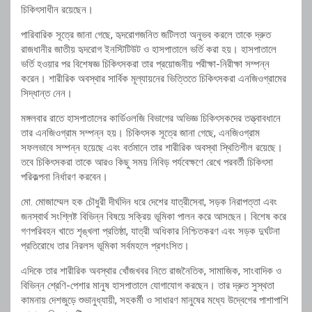
চিকিৎসাধীন রয়েছেন।
পারিবারিক সূত্রে জানা গেছে, হৃদরোগজনিত জটিলতা অনুভব করলে তাকে দ্রুত
রাজধানীর জাতীয় হৃদরোগ ইনস্টিটিউট ও হাসপাতালে ভর্তি করা হয়। হাসপাতালে
ভর্তি হওয়ার পর বিশেষজ্ঞ চিকিৎসকরা তার প্রয়োজনীয় পরীক্ষা-নিরীক্ষা সম্পন্ন
করেন। শারীরিক অবস্থার সার্বিক মূল্যায়নের ভিত্তিতে চিকিৎসকরা এনজিওগ্রামের
সিদ্ধান্ত নেন।
মঙ্গলবার রাতে হাসপাতালের কার্ডিওলজি বিভাগের অভিজ্ঞ চিকিৎসকদের তত্ত্বাবধানে
তার এনজিওগ্রাম সম্পন্ন হয়। চিকিৎসক সূত্রে জানা গেছে, এনজিওগ্রাম
সফলভাবে সম্পন্ন হয়েছে এবং বর্তমানে তার শারীরিক অবস্থা স্থিতিশীল রয়েছে।
তবে চিকিৎসকরা তাকে আরও কিছু সময় নিবিড় পর্যবেক্ষণে রেখে পরবর্তী চিকিৎসা
পরিকল্পনা নির্ধারণ করবেন।
মো. মোজাম্মেল হক চৌধুরী দীর্ঘদিন ধরে দেশের যাত্রীসেবা, সড়ক নিরাপত্তা এবং
জনস্বার্থ সংশ্লিষ্ট বিভিন্ন বিষয়ে সক্রিয় ভূমিকা পালন করে আসছেন। বিশেষ করে
গণপরিবহন খাতে শৃঙ্খলা প্রতিষ্ঠা, যাত্রী অধিকার নিশ্চিতকরণ এবং সড়ক দুর্ঘটনা
প্রতিরোধে তার নিরলস ভূমিকা সর্বমহলে প্রশংসিত।
এদিকে তার শারীরিক অবস্থার খোঁজখবর নিতে রাজনৈতিক, সামাজিক, সাংবাদিক ও
বিভিন্ন শ্রেণি-পেশার মানুষ হাসপাতালে যোগাযোগ করছেন। তার দ্রুত সুস্থতা
কামনায় দেশজুড়ে শুভানুধ্যায়ী, সহকর্মী ও সাধারণ মানুষের মধ্যে উদ্বেগের পাশাপাশি