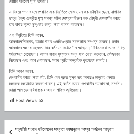
দোয়ার পরিবেশ সৃষ্টি হয়েছে।
এ বিষয়ে গণমাধ্যমে প্রেরিত এক বিবৃতিতে মোজাম্মেল হক চৌধুরীর ছেলে, নাগরিক
ছাত্র ঐক্য কেন্দ্রীয় যুগ্ম সদস্য সচিব মোস্তানছিরুল হক চৌধুরী দেশবাসীর কাছে
তার বাবার দ্রুত সুস্থতার জন্য দোয়া কামনা করেছেন।
এক বিবৃতিতে তিনি বলেন,
আলহামদুলিল্লাহ, আমার বাবার এনজিওগ্রাম সফলভাবে সম্পন্ন হয়েছে। মহান
আল্লাহর অশেষ রহমতে তিনি বর্তমানে স্থিতিশীল আছেন। চিকিৎসকরা তাকে নিবিড়
পর্যবেক্ষণে রেখেছেন। আমার বাবার সুস্থতার জন্য যারা দোয়া করেছেন, খোঁজখবর
নিয়েছেন এবং পাশে থেকেছেন, সবার প্রতি আন্তরিক কৃতজ্ঞতা জানাই।
তিনি আরও বলেন,
দেশবাসীর কাছে দোয়া চাই, তিনি যেন দ্রুত সুস্থ হয়ে আবারও মানুষের সেবায়
নিজেকে নিয়োজিত করতে পারেন। এই কঠিন সময়ে দেশবাসীর ভালোবাসা, সমর্থন ও
দোয়া আমাদের পরিবারকে সাহস ও শক্তি জুগিয়েছে।
Post Views:
53
Post
সত্যনিষ্ঠ সংবাদ পরিবেশনের মাধ্যমে গণমানুষের আস্থা অর্জনের আহ্বান