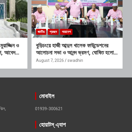
জাতীয়
প্রচ্ছদ
সারাদেশ
য়াজ্জিন ও
বুড়িচংয়ে হাজী আব্দুল খালেক ফাউন্ডেশনের
কাশ, আবেদনের
আলোচনা সভা ও আনন্দ ভ্রমণ, ঘোষিত হলো
নতুন কার্যনির্বাহী কমিটি
August 7, 2026
swadhin
মোবাইল
ঝিল,
01939-300621
হোয়াটস্ এ্যাপ