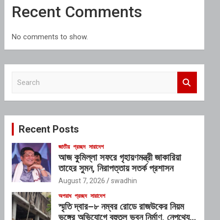
Recent Comments
No comments to show.
S
e
a
r
c
Recent Posts
h
জাতীয়
প্রচ্ছদ
সারাদেশ
আজ কুমিল্লা সফরে গৃহায়ণমন্ত্রী জাকারিয়া
তাহের সুমন, নিরাপত্তায় সতর্ক প্রশাসন
August 7, 2026
swadhin
অপরাধ
প্রচ্ছদ
সারাদেশ
স্মৃতি দ্বার–৮ নম্বর রোডে রাজউকের নিয়ম
ভঙ্গের অভিযোগে বহুতল ভবন নির্মাণ, নেপথ্যে