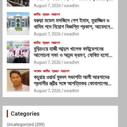
প্রভাবশালী চক্রের যোগসাজশের প্রশ্ন
August 7, 2026
swadhin
জাতীয়
প্রচ্ছদ
সারাদেশ
বরুড়া মডেল মসজিদে পেশ ইমাম, মুয়াজ্জিন ও
খাদিম পদে নিয়োগ বিজ্ঞপ্তি প্রকাশ, আবেদনের
শেষ সময় ১০ আগস্ট
August 7, 2026
swadhin
জাতীয়
প্রচ্ছদ
সারাদেশ
বুড়িচংয়ে হাজী আব্দুল খালেক ফাউন্ডেশনের
আলোচনা সভা ও আনন্দ ভ্রমণ, ঘোষিত হলো
নতুন কার্যনির্বাহী কমিটি
August 7, 2026
swadhin
অপরাধ
জাতীয়
প্রচ্ছদ
সারাদেশ
কচুয়ায় ওয়ার্ড যুবদল সভাপতি আলী আরশাদের
প্রবাসীর স্ত্রীর সঙ্গে আপত্তিকর ফোনালাপের
অডিও ভাইরাল; শাস্তির দাবি এলাকাবাসীর
August 7, 2026
swadhin
Categories
Uncategorized
(200)