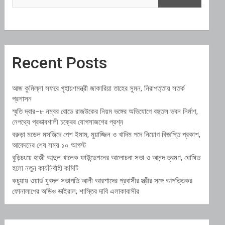
Recent Posts
আজ কুমিল্লা সফরে গৃহায়ণমন্ত্রী জাকারিয়া তাহের সুমন, নিরাপত্তায় সতর্ক
প্রশাসন
স্মৃতি দ্বার–৮ নম্বর রোডে রাজউকের নিয়ম ভঙ্গের অভিযোগে বহুতল ভবন নির্মাণ,
নেপথ্যে প্রভাবশালী চক্রের যোগসাজশের প্রশ্ন
বরুড়া মডেল মসজিদে পেশ ইমাম, মুয়াজ্জিন ও খাদিম পদে নিয়োগ বিজ্ঞপ্তি প্রকাশ,
আবেদনের শেষ সময় ১০ আগস্ট
বুড়িচংয়ে হাজী আব্দুল খালেক ফাউন্ডেশনের আলোচনা সভা ও আনন্দ ভ্রমণ, ঘোষিত
হলো নতুন কার্যনির্বাহী কমিটি
কচুয়ায় ওয়ার্ড যুবদল সভাপতি আলী আরশাদের প্রবাসীর স্ত্রীর সঙ্গে আপত্তিকর
ফোনালাপের অডিও ভাইরাল; শাস্তির দাবি এলাকাবাসীর