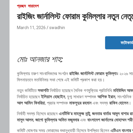
প্রচ্ছদ
সারাদেশ
রাইজিং জার্নালিস্ট ফোরাম কুমিল্লার নতুন নেতৃ
March 11, 2026
swadhin
ফটোকার্
মোঃ আনজার শাহ:
কুমিল্লায় তরুণ সাংবাদিকদের সংগঠন
রাইজিং জার্নালিস্ট ফোরাম কুমিল্লা
র ২০২৬ সাল
মিলনায়তনে মতবিনিময় সভা শেষে এই কমিটি প্রকাশ করা হয়।
নতুন কমিটিতে
সভাপতি
নির্বাচিত হয়েছেন দৈনিক গণমুক্তির প্রতিনিধি
মহিউদ্দিন আক
নির্বাচিত হয়েছেন
ইলিয়াস হোছাইন
, যুগ্ম সাধারণ সম্পাদক
আশিক ইরান
, সাংগঠনিক
আল আমিন কিবরিয়া
, প্রচার সম্পাদক
মাকসুদুর রহমান
এবং সদস্য
রাকিব হোসেন
।
নির্বাহী সদস্য হিসেবে রয়েছেন
এনটিভি’র মাহফুজ নান্টু
,
জনতার বার্তার আবুল বাশার রা
মাসুদ আলম
,
জাগো কুমিল্লার অমিত মজুমদার
এবং
বাংলাদেশ জার্নালের মোহাম্মদ শর
কমিটি ঘোষণার সময় ফোরামের শুভানুধ্যায়ী হিসেবে উপস্থিত ছিলেন
এটিএন বাংলার ক