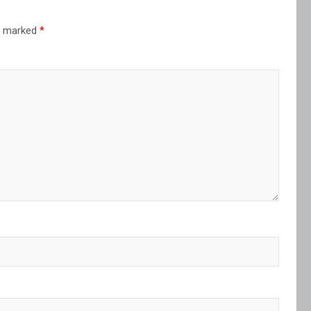
re marked
*