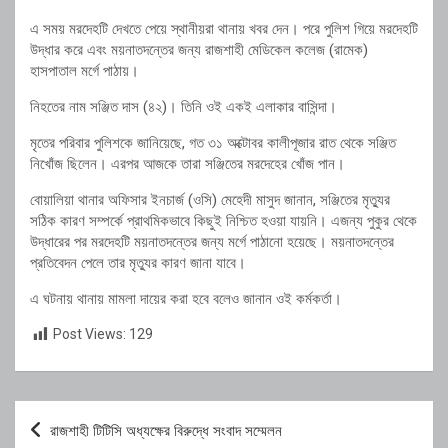
এ সময় মরদেহটি দেখতে পেয়ে স্থানীয়রা থানায় খবর দেন। পরে পুলিশ গিয়ে মরদেহটি
উদ্ধার করে এবং ময়নাতদন্তের জন্য রাজশাহী মেডিকেল কলেজ (রামেক)
হাসপাতাল মর্গে পাঠায়।
নিহতের নাম সঞ্জিত দাস (৪২)। তিনি ওই একই এলাকার বাসিন্দা।
মৃতের পরিবার পুলিশকে জানিয়েছে, গত ৩১ অক্টোবর কালীপূজার রাত থেকে সঞ্জিত
নিখোঁজ ছিলেন। এরপর আজকে তারা সঞ্জিতের মরদেহের খোঁজ পান।
বোয়ালিয়া থানার অফিসার ইনচার্জ (ওসি) মেহেদী মাসুদ জানান, সঞ্জিতের মৃত্যুর
সঠিক কারণ সম্পর্কে প্রাথমিকভাবে কিছুই নিশ্চিত হওয়া যায়নি। এজন্য পুকুর থেকে
উদ্ধারের পর মরদেহটি ময়নাতদন্তের জন্য মর্গে পাঠানো হয়েছে। ময়নাতদন্তের
প্রতিবেদন পেলে তার মৃত্যুর কারণ জানা যাবে।
এ ঘটনায় থানায় মামলা দায়ের করা হবে বলেও জানান ওই কর্মকর্তা।
Post Views:
129
Post
রাজশাহী টিটিসি অধ্যক্ষের বিরুদ্ধে সংবাদ সম্মেলন
navigation