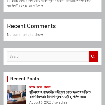
৫০ হাজার থেকে ১ লাখ টাকায় অবৈধ গ্যাস সংযোগ!’ কদমতলীতে উপসহকারী
প্রকৌশলীর ছত্রছায়ার অভিযোগ
Recent Comments
No comments to show.
S
e
a
r
c
Recent Posts
h
জাতীয়
প্রচ্ছদ
সারাদেশ
বুড়িগঙ্গাসহ রাজধানীর নদীদূষণ রোধে দ্রুত সমন্বিত
কর্মপরিকল্পনার নির্দেশ প্রধানমন্ত্রীর, গঠিত হচ্ছে
আন্তঃসংস্থা সমন্বয় কমিটি
August 6, 2026
swadhin