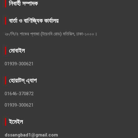
নিবার্হী সম্পাদক
বার্তা ও বাণিজ্যিক কার্যালয়
২৮/সি/৪ শাকের প্লাজা (টয়েনবি রোড) মতিঝিল, ঢাকা-১০০০।
মোবাইল
01939-300621
হোয়াটস্ এ্যাপ
01646-370872
01939-300621
ইমেইল
dssangbad1@gmail.com