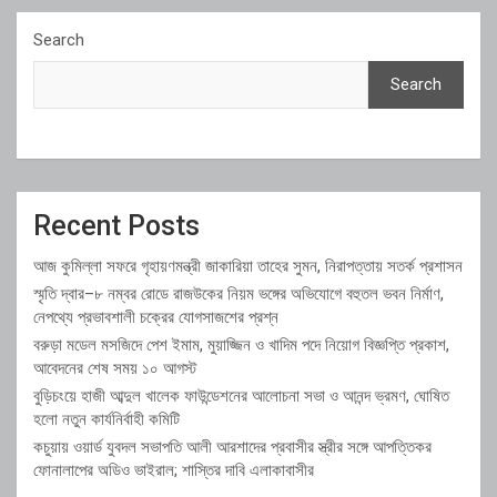
Search
Search
Recent Posts
আজ কুমিল্লা সফরে গৃহায়ণমন্ত্রী জাকারিয়া তাহের সুমন, নিরাপত্তায় সতর্ক প্রশাসন
স্মৃতি দ্বার–৮ নম্বর রোডে রাজউকের নিয়ম ভঙ্গের অভিযোগে বহুতল ভবন নির্মাণ,
নেপথ্যে প্রভাবশালী চক্রের যোগসাজশের প্রশ্ন
বরুড়া মডেল মসজিদে পেশ ইমাম, মুয়াজ্জিন ও খাদিম পদে নিয়োগ বিজ্ঞপ্তি প্রকাশ,
আবেদনের শেষ সময় ১০ আগস্ট
বুড়িচংয়ে হাজী আব্দুল খালেক ফাউন্ডেশনের আলোচনা সভা ও আনন্দ ভ্রমণ, ঘোষিত
হলো নতুন কার্যনির্বাহী কমিটি
কচুয়ায় ওয়ার্ড যুবদল সভাপতি আলী আরশাদের প্রবাসীর স্ত্রীর সঙ্গে আপত্তিকর
ফোনালাপের অডিও ভাইরাল; শাস্তির দাবি এলাকাবাসীর