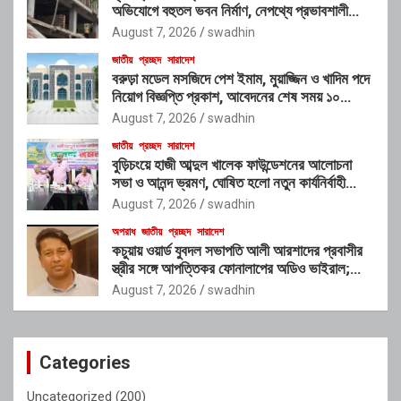
অভিযোগে বহুতল ভবন নির্মাণ, নেপথ্যে প্রভাবশালী
চক্রের যোগসাজশের প্রশ্ন
August 7, 2026
swadhin
জাতীয়
প্রচ্ছদ
সারাদেশ
বরুড়া মডেল মসজিদে পেশ ইমাম, মুয়াজ্জিন ও খাদিম পদে
নিয়োগ বিজ্ঞপ্তি প্রকাশ, আবেদনের শেষ সময় ১০
আগস্ট
August 7, 2026
swadhin
জাতীয়
প্রচ্ছদ
সারাদেশ
বুড়িচংয়ে হাজী আব্দুল খালেক ফাউন্ডেশনের আলোচনা
সভা ও আনন্দ ভ্রমণ, ঘোষিত হলো নতুন কার্যনির্বাহী
কমিটি
August 7, 2026
swadhin
অপরাধ
জাতীয়
প্রচ্ছদ
সারাদেশ
কচুয়ায় ওয়ার্ড যুবদল সভাপতি আলী আরশাদের প্রবাসীর
স্ত্রীর সঙ্গে আপত্তিকর ফোনালাপের অডিও ভাইরাল;
শাস্তির দাবি এলাকাবাসীর
August 7, 2026
swadhin
Categories
Uncategorized
(200)