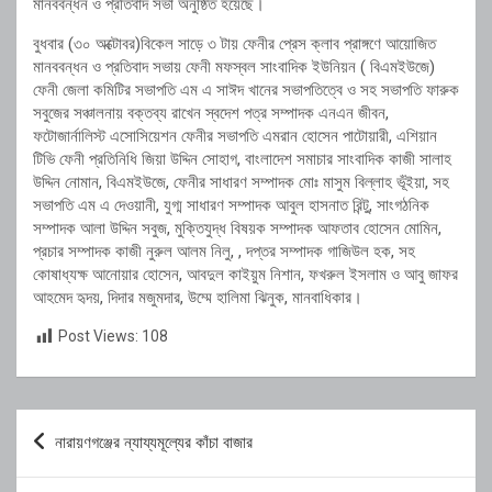
মানববন্ধন ও প্রতিবাদ সভা অনুষ্ঠিত হয়েছে।
বুধবার (৩০ অক্টোবর)বিকেল সাড়ে ৩ টায় ফেনীর প্রেস ক্লাব প্রাঙ্গণে আয়োজিত
মানববন্ধন ও প্রতিবাদ সভায় ফেনী মফস্বল সাংবাদিক ইউনিয়ন ( বিএমইউজে)
ফেনী জেলা কমিটির সভাপতি এম এ সাঈদ খানের সভাপতিত্বে ও সহ সভাপতি ফারুক
সবুজের সঞ্চালনায় বক্তব্য রাখেন স্বদেশ পত্র সম্পাদক এনএন জীবন,
ফটোজার্নালিস্ট এসোসিয়েশন ফেনীর সভাপতি এমরান হোসেন পাটোয়ারী, এশিয়ান
টিভি ফেনী প্রতিনিধি জিয়া উদ্দিন সোহাগ, বাংলাদেশ সমাচার সাংবাদিক কাজী সালাহ
উদ্দিন নোমান, বিএমইউজে, ফেনীর সাধারণ সম্পাদক মোঃ মাসুম বিল্লাহ ভূঁইয়া, সহ
সভাপতি এম এ দেওয়ানী, যুগ্ম সাধারণ সম্পাদক আবুল হাসনাত রিন্টু, সাংগঠনিক
সম্পাদক আলা উদ্দিন সবুজ, মুক্তিযুদ্ধ বিষয়ক সম্পাদক আফতাব হোসেন মোমিন,
প্রচার সম্পাদক কাজী নুরুল আলম নিলু, , দপ্তর সম্পাদক গাজিউল হক, সহ
কোষাধ্যক্ষ আনোয়ার হোসেন, আবদুল কাইয়ুম নিশান, ফখরুল ইসলাম ও আবু জাফর
আহমেদ হৃদয়, দিদার মজুমদার, উম্মে হালিমা ঝিনুক, মানবাধিকার।
Post Views:
108
Post
নারায়ণগঞ্জের ন্যায্যমূল্যের কাঁচা বাজার
navigation