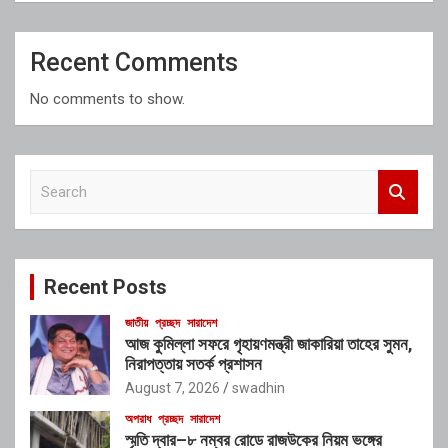
Recent Comments
No comments to show.
S
e
a
r
c
Recent Posts
h
জাতীয়
প্রচ্ছদ
সারাদেশ
আজ কুমিল্লা সফরে গৃহায়ণমন্ত্রী জাকারিয়া তাহের সুমন,
নিরাপত্তায় সতর্ক প্রশাসন
August 7, 2026
swadhin
অপরাধ
প্রচ্ছদ
সারাদেশ
স্মৃতি দ্বার–৮ নম্বর রোডে রাজউকের নিয়ম ভঙ্গের