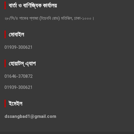
বার্তা ও বাণিজ্যিক কার্যালয়
২৮/সি/৪ শাকের প্লাজা (টয়েনবি রোড) মতিঝিল, ঢাকা-১০০০।
মোবাইল
01939-300621
হোয়াটস্ এ্যাপ
01646-370872
01939-300621
ইমেইল
dssangbad1@gmail.com